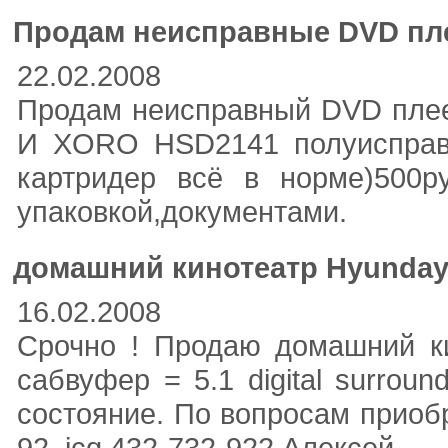
Продам неисправные DVD п
22.02.2008
Продам неисправный DVD плее
И XORO HSD2141 полуисправн
картридер всё в норме)500р
упаковкой,документами.
домашний кинотеатр Hyunda
16.02.2008
Срочно ! Продаю домашний ки
сабвуфер = 5.1 digital surroun
состояние. По вопросам приобр
92. icq 432-732-922 Алексей.