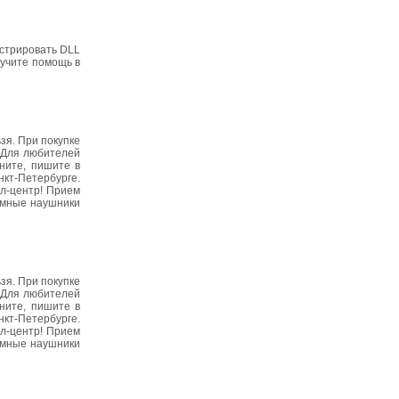
истрировать DLL
лучите помощь в
зя. При покупке
! Для любителей
ите, пишите в
нкт-Петербурге.
лл-центр! Прием
уумные наушники
зя. При покупке
! Для любителей
ите, пишите в
нкт-Петербурге.
лл-центр! Прием
уумные наушники