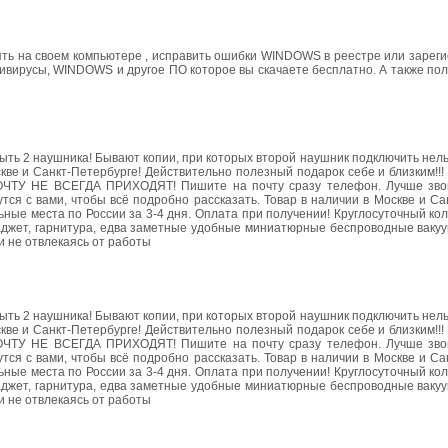
ять на своем компьютере , исправить ошибки WINDOWS в реестре или зарег
тивирусы, WINDOWS и другое ПО которое вы скачаете бесплатно. А также по
ыть 2 наушника! Бывают копии, при которых второй наушник подключить нель
скве и Санкт-Петербурге! Действительно полезный подарок себе и близким!!
ТУ НЕ ВСЕГДА ПРИХОДЯТ! Пишите на почту сразу телефон. Лучше звон
ся с вами, чтобы всё подробно рассказать. Товар в наличии в Москве и Са
ьные места по России за 3-4 дня. Оплата при получении! Круглосуточный ко
 гаджет, гарнитура, едва заметные удобные миниатюрные беспроводные вак
и не отвлекаясь от работы
ыть 2 наушника! Бывают копии, при которых второй наушник подключить нель
скве и Санкт-Петербурге! Действительно полезный подарок себе и близким!!
ТУ НЕ ВСЕГДА ПРИХОДЯТ! Пишите на почту сразу телефон. Лучше звон
ся с вами, чтобы всё подробно рассказать. Товар в наличии в Москве и Са
ьные места по России за 3-4 дня. Оплата при получении! Круглосуточный ко
 гаджет, гарнитура, едва заметные удобные миниатюрные беспроводные вак
и не отвлекаясь от работы