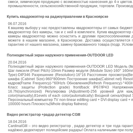
смеси, химическую продукцию с возможностью нанесения до 4-х цветов.
промышленности, сельскохозяйственной продукции, торговли. Производс
Купить квадрокоптер на радиоуправлении в Красноярске
06.07.2016
К вашему выбору у нас предоставлены квадрокоптеры от самых бюджетн
квадрокоптер без камеры, так и с ней в комплекте. Купив квадрокопте
камеры квадрокоптер можно оснастить и другими приспособлениями д
можете в нашем магазине, в Красноярске. Доставка осуществляется 
гарантию от нашего магазина, замену бракованного товара (подр. Условия
Полноцветный экран наружного применения-OUTDOOR LED
20.04.2016
Полноцветный экран наружного применения-OUTDOOR LED Модель (Item)-PH
Шаг пикселя (Pixel Pitch)-10mm Размер модуля (Module Size)-160* 160mm
Type)-DIP346 Разрешение (Resolution)-16*16 Расстояние просмотра(Be
шкафа (Cabinet Size)-960*800mm Построение шкафа(Cabinet net) Resol
кадров(Frame Frequency)-^60Hz/s Обновления(Refresh Frequency)-^400H
Класс защиты (Protection grade) front/back: IP67/IP43 Напряжени
16.7N(synchronized) Регулировка (Adjustment)-256 уровней для к
color(manually),81evels of each color(automatically) Входной сигнал(In
Персональный компьютер TV non-linear editting card + DVI display card + m
100000 hours Плоскость(Whole display flatness)
Видео регистратор +радар детектор CGIII
18.04.2016
CardinalGIII – это видео регистратор , радар детектор и три года гар
надёжно дедектирует полицейские радары! Оплата наличными при получе