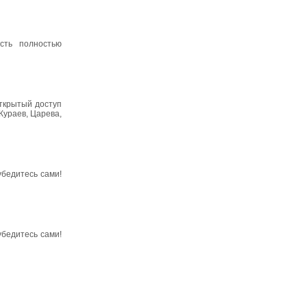
ость полностью
ткрытый доступ
Кураев, Царева,
 убедитесь сами!
 убедитесь сами!