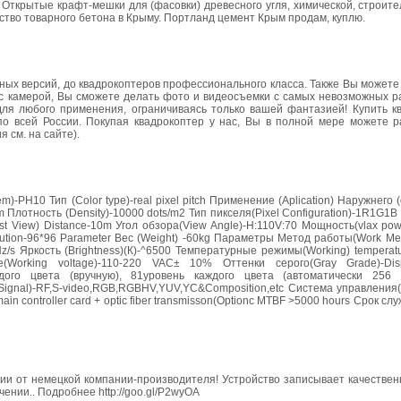
 Открытые крафт-мешки для (фасовки) древесного угля, химической, строит
тво товарного бетона в Крыму. Портланд цемент Крым продам, куплю.
ых версий, до квадрокоптеров профессионального класса. Также Вы можете
р с камерой, Вы сможете делать фото и видеосъемки с самых невозможных р
ля любого применения, ограничиваясь только вашей фантазией! Купить к
по всей России. Покупая квадрокоптер у нас, Вы в полной мере можете р
 см. на сайте).
10 Тип (Color type)-real pixel pitch Применение (Aplication) Наружнего (
 Плотность (Density)-10000 dots/m2 Тип пикселя(Pixel Configuration)-1R1G1B
st View) Distance-10m Угол обзора(View Angle)-H:110V:70 Мощность(vlax p
ution-96*96 Parameter Вес (Weight) -60kg Параметры Метод работы(Work Me
z/s Яркость (Brightness)(К)-^6500 Температурные режимы(Working) temperat
е(Working voltage)-110-220 VAC± 10% Оттенки серого(Gray Grade)-Disp
аждого цвета (вручную), 81уровень каждого цвета (автоматически 256 
put Signal)-RF,S-video,RGB,RGBHV,YUV,YC&Composition,etc Система управления(
ain controller card + optic fiber transmisson(Optionc MTBF >5000 hours Срок слу
антии от немецкой компании-производителя! Устройство записывает качестве
нии.. Подробнее http://goo.gl/P2wyOA