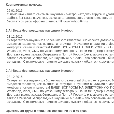
Компьютерная помощь.
25.01.2016
С помощью нашего сайта вы научитесь быстро находить вирусы и удал
файлы. Вы также научитесь скачивать, настраивать и устанавливать ан
бесплатной расшифровки файлов. http://www.rtiopt64.ru/
2 AirBeats беспроводные наушники bluetooth
23.12.2015
Остерегайтесь наушников более низкого качества! В комплекте должно б
выдается гарантия, чек, визитка, инструкция. Наушники в наличии в Мо
комфорта, стиля и качества! ВАШИ ВОПРОСЫ НА ЭЛЕКТРОННУЮ ПОЧ
WhatsApp, Viber, СМС по указанному телефону. Наши менеджеры свяжут
Доставка в день заказа. Отправляем Почтой России 1-м классом в остал
заказов 24 часа! Беспроводные наушники AirBeats – это современный
вкладыши. С их помощью приятно слушать музыку и общаться с друзьям
2 AirBeats беспроводные наушники bluetooth
23.12.2015
Остерегайтесь наушников более низкого качества! В комплекте должно б
выдается гарантия, чек, визитка, инструкция. Наушники в наличии в Мо
комфорта, стиля и качества! ВАШИ ВОПРОСЫ НА ЭЛЕКТРОННУЮ ПОЧ
WhatsApp, Viber, СМС по указанному телефону. Наши менеджеры свяжут
Доставка в день заказа. Отправляем Почтой России 1-м классом в остал
заказов 24 часа! Беспроводные наушники AirBeats – это современный
вкладыши. С их помощью приятно слушать музыку и общаться с друзьям
Зрительная труба в отличном состоянии 30 и 60 крат.