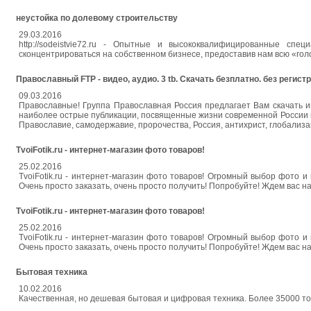
неустойка по долевому строительству
29.03.2016
http://sodeistvie72.ru - Опытные и высококвалифицированные сп
сконцентрироваться на собственном бизнесе, предоставив нам всю «го
Православный FTP - видео, аудио. 3 tb. Скачать безплатно. без регист
09.03.2016
Православные! Группа Православная Россия предлагает Вам скачать 
наиболее острые публикации, посвященные жизни современной России и м
Православие, самодержавие, пророчества, Россия, антихрист, глобализац
TvoiFotik.ru - интернет-магазин фото товаров!
25.02.2016
TvoiFotik.ru - интернет-магазин фото товаров! Огромный выбор фото и вид
Очень просто заказать, очень просто получить! Попробуйте! Ждем вас на сай
TvoiFotik.ru - интернет-магазин фото товаров!
25.02.2016
TvoiFotik.ru - интернет-магазин фото товаров! Огромный выбор фото и вид
Очень просто заказать, очень просто получить! Попробуйте! Ждем вас на сай
Бытовая техника
10.02.2016
Качественная, но дешевая бытовая и цифровая техника. Более 35000 това