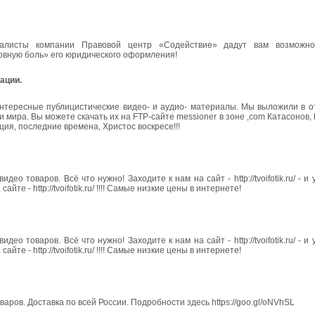
ециалисты компании Правовой центр «Содействие» дадут вам возможн
ловную боль» его юридического оформления!
рации.
интересные публицистические видео- и аудио- материалы. Мы выложили в о
ира. Вы можете скачать их на FTP-сайте messioner в зоне ,com Катасонов, 
ия, последние времена, Христос воскресе!!!
ео товаров. Всё что нужно! Заходите к нам на сайт - http://tvoifotik.ru/ - и
те - http://tvoifotik.ru/ !!!! Самые низкие цены в интернете!
ео товаров. Всё что нужно! Заходите к нам на сайт - http://tvoifotik.ru/ - и
те - http://tvoifotik.ru/ !!!! Самые низкие цены в интернете!
ров. Доставка по всей России. Подробности здесь https://goo.gl/oNVhSL