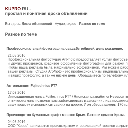
KUPRO
.RU
-
простая и понятная доска объявлений
Вы здесь:
Доска объявлений
-
Аудио, видео
-
Разное по теме
Разное по теме
Профессиональный фотограф на свадьбу, юбилей, день рождение.
21.08.2016
Профессиональная фотостудия ArtPhoto предоставляет услуги фотосъе
и других праздников, красивое оформление фотографий для рамоки п
чтобы ваша реклама была максимально эффективной. Мы можем рабо
вашей рекламы. Студия ArtPhoto - это профессионализм, индивидуальн
и ваших портфолио, а так же низкие цены. Обращайтесь по телефону, ил
Автопланшет Fujitechnics FT7
17.08.2016
Инновационная линза Fujitechnics FT7 / Японская разработка Невероят
оптических линз позволит вам зафиксировать в движении лица прохожих
вашу правоту в спорных ситуациях на дороге. Угол обзора камеры 170 градус
Производство бумажных крафт мешков Крым. Бетон и цемент Крым.
04.08.2016
ООО "Кросс" занимается производством и реализацией мешков закрыто