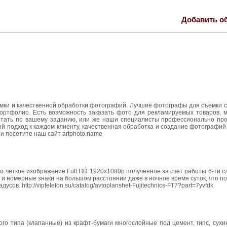
Добавить о
мки и качественной обработки фотографий. Лучшие фотографы для съемки с
ортфолио. Есть возможность заказать фото для рекламируемых товаров, м
тать по вашему заданию, или же наши специалисты профессионально пр
ый подход к каждом клиенту, качественная обработка и создание фотографи
и посетите наш сайт artphoto.name
но четкое изображение Full HD 1920х1080p полученное за счет работы 6-ти 
 и номерные знаки на большом расстоянии даже в ночное время суток, что п
ов. http://viptelefon.su/catalog/avtoplanshet-Fujitechnics-FT7?part=7yvfdk
го типа (клапанные) из крафт-бумаги многослойные под цемент, гипс, сух