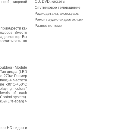
CD, DVD, кассеты
ельной, пищевой
Спутниковое телевидение
Радиодетали, аксессуары
Ремонт аудио-видеотехники
Разное по теме
 приобрести как
акурсов. Вместо
вадрокоптер Вы
ассчитывать на
outdoor) Module
 Тип диода (LED
owe-270w Размер
thod)-4 Частота
ure -30°C-+50°C
laying colors^
levels of each
Control system)-
жбы(Life-span) >
нное HD-видео и