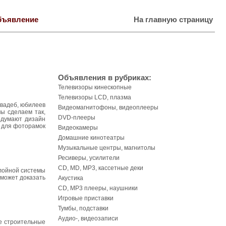
бъявление
На главную страницу
Объявления в рубриках:
Телевизоры кинескопные
Телевизоры LCD, плазма
вадеб, юбилеев
Видеомагнитофоны, видеоплееры
ы сделаем так,
DVD-плееры
одумают дизайн
й для фоторамок
Видеокамеры
Домашние кинотеатры
Музыкальные центры, магнитолы
Ресиверы, усилители
CD, MD, MP3, кассетные деки
слойной системы
оможет доказать
Акустика
CD, MP3 плееры, наушники
Игровые приставки
Тумбы, подставки
Аудио-, видеозаписи
ие строительные