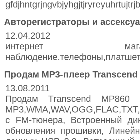
gfdjhntgrjngvbjyhgjtjryreyuhrtujtrjb
Авторегистраторы и ассексу
12.04.2012
интернет магаз
наблюдение.телефоны,платшетн
Продам MP3-плеер Transcend
13.08.2011
Продам Transcend MP860
MP3,WMA,WAV,OGG,FLAC,TXT,B
с FM-тюнера, Встроенный дин
обновления прошивки, Линейн