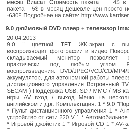
месяц Виасат Стоимость пакета 4$ в 
пакета 5$ в месяц Дешевле цен просто не
-6308 Подробнее на сайте: http://www.kardserv
9.0 дюймовый DVD плеер + телевизор Ima
20.04.2013
9,0 " цветной TFT ЖК-экран с выс
воспроизводит фотографии и видео Поворо
складываемый монитор позволяет с
практически под любым углом Р
воспроизведения: DVD/JPEG/VCD/CD/MP4/
аккумулятор, для автономной работы плеер
дистанционного управления Встроенный TV
SECAM ) Поддержка USB, SD / MMC / MS ка
игры AV вход / выход Меню на нескольк
английском и дрг. Комплектация: 1 * 9.0 "П
* Пульт дистанционного управления 1 * Ан
устройство от сети 220 V 1 * Автомобильное
* Игровой джойстик 1 * Игровой CD 1 * AV-к