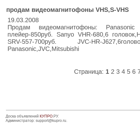
продам видеомагнитофоны VHS,S-VHS
19.03.2008
Продам видеомагнитофоны: Panasonic N
плейер-850руб. Sanyo VHR-680,6 головок,H
SRV-557-700руб. JVC-HR-J627,6голо
Panasonic,JVC,Mitsubishi
Страница:
1
2
3
4
5
6
Доска объявлений
КУПРО
.РУ.
Администратор:
support@kupro.ru
.