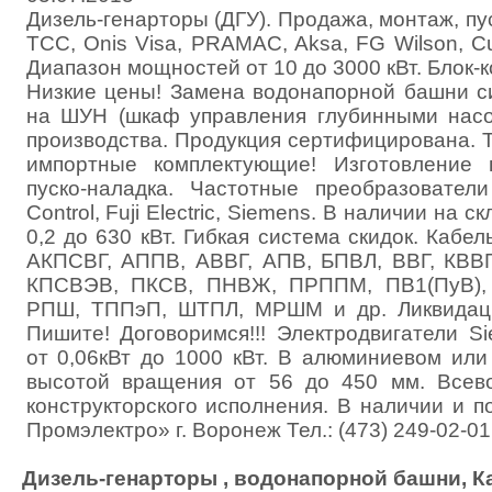
Дизель-генарторы (ДГУ). Продажа, монтаж, пу
ТСС, Onis Visa, PRAMAC, Aksa, FG Wilson, 
Диапазон мощностей от 10 до 3000 кВт. Блок-
Низкие цены! Замена водонапорной башни с
на ШУН (шкаф управления глубинными насо
производства. Продукция сертифицирована. 
импортные комплектующие! Изготовление 
пуско-наладка. Частотные преобразователи
Control, Fuji Electric, Siemens. В наличии на с
0,2 до 630 кВт. Гибкая система скидок. Кабел
АКПСВГ, АППВ, АВВГ, АПВ, БПВЛ, ВВГ, КВВГ
КПСВЭВ, ПКСВ, ПНВЖ, ПРППМ, ПВ1(ПуВ), 
РПШ, ТППэП, ШТПЛ, МРШМ и др. Ликвидаци
Пишите! Договоримся!!! Электродвигатели S
от 0,06кВт до 1000 кВт. В алюминиевом или
высотой вращения от 56 до 450 мм. Всев
конструкторского исполнения. В наличии и 
Промэлектро» г. Воронеж Тел.: (473) 249-02-01
Дизель-генарторы , водонапорной башни, К