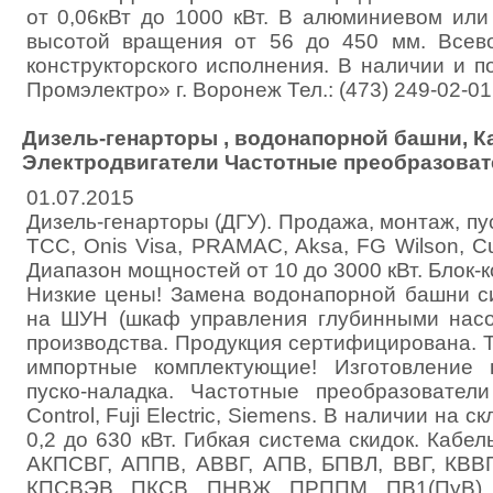
от 0,06кВт до 1000 кВт. В алюминиевом или
высотой вращения от 56 до 450 мм. Всев
конструкторского исполнения. В наличии и 
Промэлектро» г. Воронеж Тел.: (473) 249-02-01
Дизель-генарторы , водонапорной башни, К
Электродвигатели Частотные преобразоват
01.07.2015
Дизель-генарторы (ДГУ). Продажа, монтаж, пу
ТСС, Onis Visa, PRAMAC, Aksa, FG Wilson, 
Диапазон мощностей от 10 до 3000 кВт. Блок-
Низкие цены! Замена водонапорной башни с
на ШУН (шкаф управления глубинными насо
производства. Продукция сертифицирована. 
импортные комплектующие! Изготовление 
пуско-наладка. Частотные преобразователи
Control, Fuji Electric, Siemens. В наличии на с
0,2 до 630 кВт. Гибкая система скидок. Кабел
АКПСВГ, АППВ, АВВГ, АПВ, БПВЛ, ВВГ, КВВГ
КПСВЭВ, ПКСВ, ПНВЖ, ПРППМ, ПВ1(ПуВ), 