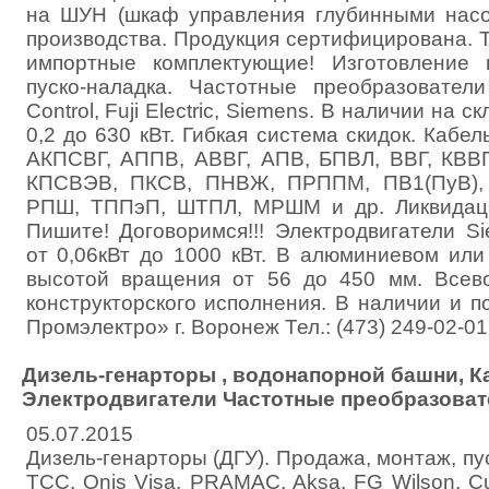
на ШУН (шкаф управления глубинными насо
производства. Продукция сертифицирована. 
импортные комплектующие! Изготовление 
пуско-наладка. Частотные преобразователи
Control, Fuji Electric, Siemens. В наличии на с
0,2 до 630 кВт. Гибкая система скидок. Кабел
АКПСВГ, АППВ, АВВГ, АПВ, БПВЛ, ВВГ, КВВГ
КПСВЭВ, ПКСВ, ПНВЖ, ПРППМ, ПВ1(ПуВ), 
РПШ, ТППэП, ШТПЛ, МРШМ и др. Ликвидаци
Пишите! Договоримся!!! Электродвигатели S
от 0,06кВт до 1000 кВт. В алюминиевом или
высотой вращения от 56 до 450 мм. Всев
конструкторского исполнения. В наличии и 
Промэлектро» г. Воронеж Тел.: (473) 249-02-01
Дизель-генарторы , водонапорной башни, К
Электродвигатели Частотные преобразоват
05.07.2015
Дизель-генарторы (ДГУ). Продажа, монтаж, пу
ТСС, Onis Visa, PRAMAC, Aksa, FG Wilson, 