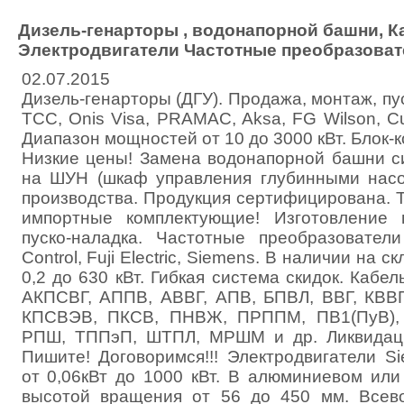
Дизель-генарторы , водонапорной башни, К
Электродвигатели Частотные преобразоват
02.07.2015
Дизель-генарторы (ДГУ). Продажа, монтаж, пу
ТСС, Onis Visa, PRAMAC, Aksa, FG Wilson, 
Диапазон мощностей от 10 до 3000 кВт. Блок-
Низкие цены! Замена водонапорной башни с
на ШУН (шкаф управления глубинными насо
производства. Продукция сертифицирована. 
импортные комплектующие! Изготовление 
пуско-наладка. Частотные преобразователи
Control, Fuji Electric, Siemens. В наличии на с
0,2 до 630 кВт. Гибкая система скидок. Кабел
АКПСВГ, АППВ, АВВГ, АПВ, БПВЛ, ВВГ, КВВГ
КПСВЭВ, ПКСВ, ПНВЖ, ПРППМ, ПВ1(ПуВ), 
РПШ, ТППэП, ШТПЛ, МРШМ и др. Ликвидаци
Пишите! Договоримся!!! Электродвигатели S
от 0,06кВт до 1000 кВт. В алюминиевом или
высотой вращения от 56 до 450 мм. Всев