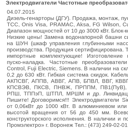
Электродвигатели Частотные преобразоват
04.07.2015
Дизель-генарторы (ДГУ). Продажа, монтаж, пу
ТСС, Onis Visa, PRAMAC, Aksa, FG Wilson, 
Диапазон мощностей от 10 до 3000 кВт. Блок-
Низкие цены! Замена водонапорной башни с
на ШУН (шкаф управления глубинными насо
производства. Продукция сертифицирована. 
импортные комплектующие! Изготовление 
пуско-наладка. Частотные преобразователи
Control, Fuji Electric, Siemens. В наличии на с
0,2 до 630 кВт. Гибкая система скидок. Кабел
АКПСВГ, АППВ, АВВГ, АПВ, БПВЛ, ВВГ, КВВГ
КПСВЭВ, ПКСВ, ПНВЖ, ПРППМ, ПВ1(ПуВ), 
РПШ, ТППэП, ШТПЛ, МРШМ и др. Ликвидаци
Пишите! Договоримся!!! Электродвигатели S
от 0,06кВт до 1000 кВт. В алюминиевом или
высотой вращения от 56 до 450 мм. Всев
конструкторского исполнения. В наличии и 
Промэлектро» г. Воронеж Тел.: (473) 249-02-01