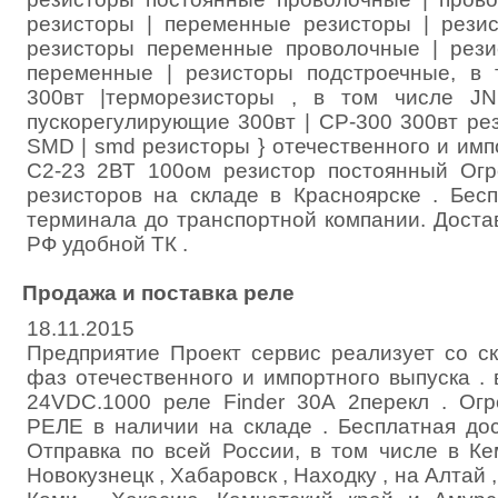
резисторы | переменные резисторы | рези
резисторы переменные проволочные | рез
переменные | резисторы подстроечные, в
300вт |терморезисторы , в том числе J
пускорегулирующие 300вт | СР-300 300вт ре
SMD | smd резисторы } отечественного и имп
С2-23 2ВТ 100ом резистор постоянный Ог
резисторов на складе в Красноярске . Бес
терминала до транспортной компании. Доста
РФ удобной ТК .
Продажа и поставка реле
18.11.2015
Предприятие Проект сервис реализует со с
фаз отечественного и импортного выпуска . в
24VDC.1000 реле Finder 30A 2перекл . Ог
РЕЛЕ в наличии на складе . Бесплатная до
Отправка по всей России, в том числе в Ке
Новокузнецк , Хабаровск , Находку , на Алтай 