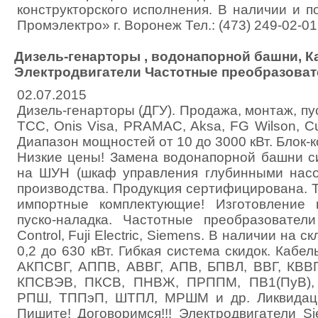
конструкторского исполнения. В наличии и 
Промэлектро» г. Воронеж Тел.: (473) 249-02-01
Дизель-генарторы , водонапорной башни, К
Электродвигатели Частотные преобразоват
02.07.2015
Дизель-генарторы (ДГУ). Продажа, монтаж, пу
ТСС, Onis Visa, PRAMAC, Aksa, FG Wilson, 
Диапазон мощностей от 10 до 3000 кВт. Блок-
Низкие цены! Замена водонапорной башни с
на ШУН (шкаф управления глубинными насо
производства. Продукция сертифицирована. 
импортные комплектующие! Изготовление 
пуско-наладка. Частотные преобразователи
Control, Fuji Electric, Siemens. В наличии на с
0,2 до 630 кВт. Гибкая система скидок. Кабел
АКПСВГ, АППВ, АВВГ, АПВ, БПВЛ, ВВГ, КВВГ
КПСВЭВ, ПКСВ, ПНВЖ, ПРППМ, ПВ1(ПуВ), 
РПШ, ТППэП, ШТПЛ, МРШМ и др. Ликвидаци
Пишите! Договоримся!!! Электродвигатели S