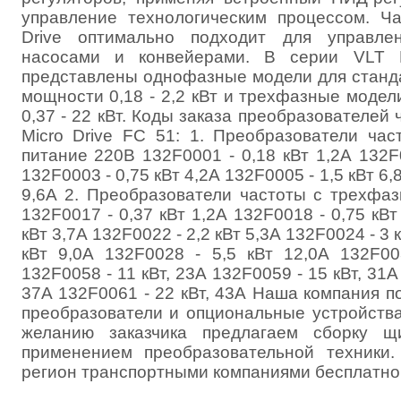
управление технологическим процессом. Ча
Drive оптимально подходит для управлен
насосами и конвейерами. В серии VLT 
представлены однофазные модели для станд
мощности 0,18 - 2,2 кВт и трехфазные моде
0,37 - 22 кВт. Коды заказа преобразователей
Micro Drive FC 51: 1. Преобразователи ча
питание 220В 132F0001 - 0,18 кВт 1,2А 132F0
132F0003 - 0,75 кВт 4,2А 132F0005 - 1,5 кВт 6,
9,6А 2. Преобразователи частоты с трехфа
132F0017 - 0,37 кВт 1,2А 132F0018 - 0,75 кВт
кВт 3,7А 132F0022 - 2,2 кВт 5,3А 132F0024 - 3 
кВт 9,0А 132F0028 - 5,5 кВт 12,0А 132F00
132F0058 - 11 кВт, 23А 132F0059 - 15 кВт, 31А
37А 132F0061 - 22 кВт, 43А Наша компания п
преобразователи и опциональные устройства
желанию заказчика предлагаем сборку щ
применением преобразовательной техники
регион транспортными компаниями бесплатно