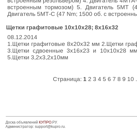
встроенным резольвером) 4. Двигатель 4МТА-С
встроенным тормозом) 5. Двигатель 5МТ (4
Двигатель 5МТ-С (47 Nm; 1500 об. с встроенн
Щетки графитовые 10х10х28; 8х16х32
08.12.2014
1.Щетки графитовые 8х20х32 мм 2.Щетки гр
3.Щетки сдвоенные 3х16х23 и 10х10х28 м
5.Щетки 3,2х3,2х10мм
Страница:
1
2
3
4
5
6
7
8
9
10
.
Доска объявлений
КУПРО
.РУ.
Администратор:
support@kupro.ru
.