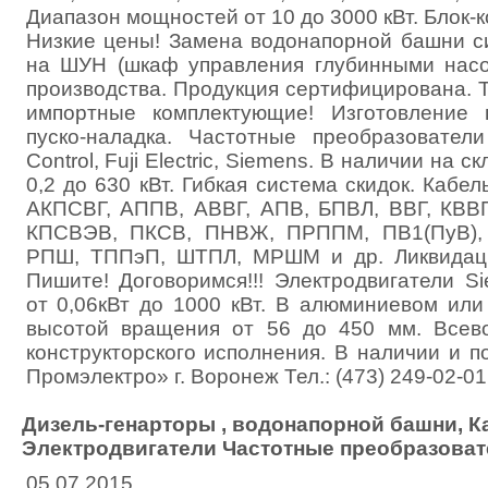
Диапазон мощностей от 10 до 3000 кВт. Блок-
Низкие цены! Замена водонапорной башни с
на ШУН (шкаф управления глубинными насо
производства. Продукция сертифицирована. 
импортные комплектующие! Изготовление 
пуско-наладка. Частотные преобразователи
Control, Fuji Electric, Siemens. В наличии на с
0,2 до 630 кВт. Гибкая система скидок. Кабел
АКПСВГ, АППВ, АВВГ, АПВ, БПВЛ, ВВГ, КВВГ
КПСВЭВ, ПКСВ, ПНВЖ, ПРППМ, ПВ1(ПуВ), 
РПШ, ТППэП, ШТПЛ, МРШМ и др. Ликвидаци
Пишите! Договоримся!!! Электродвигатели S
от 0,06кВт до 1000 кВт. В алюминиевом или
высотой вращения от 56 до 450 мм. Всев
конструкторского исполнения. В наличии и 
Промэлектро» г. Воронеж Тел.: (473) 249-02-01
Дизель-генарторы , водонапорной башни, К
Электродвигатели Частотные преобразоват
05.07.2015