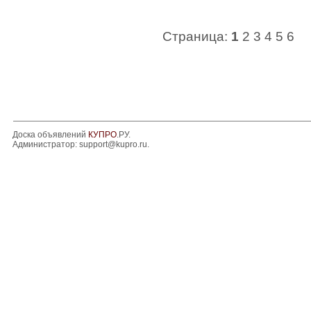
Страница:
1
2
3
4
5
6
Доска объявлений
КУПРО
.РУ.
Администратор:
support@kupro.ru
.