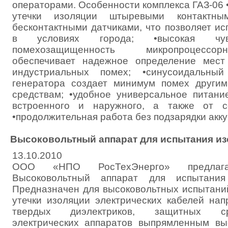
операторами. Особенности комплекса ГАЗ-06 
утечки изоляции штыревыми контактн
бесконтактными датчиками, что позволяет ис
в условиях города; •высокая чув
помехозащищенность микропроцессо
обеспечивает надежное определение мест
индустриальных помех; •синусоидальны
генератора создает минимум помех други
средствам; •удобное универсальное питани
встроенного и наружного, а также от с
•продолжительная работа без подзарядки аккум
Высоковольтный аппарат для испытания из
13.10.2010
ООО «НПО РосТехЭнерго» предлага
Высоковольтный аппарат для испытания
Предназначен для высоковольтных испытани
утечки изоляции электрических кабелей на
твердых диэлектриков, защитных ср
электрических аппаратов выпрямленным в