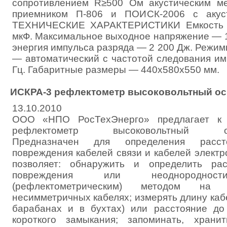
сопротивлением R≥500 Ом акустическим м
приемником П-806 и ПОИСК-2006 с акуст
ТЕХНИЧЕСКИЕ ХАРАКТЕРИСТИКИ Емкость н
мкФ. Максимальное выходное напряжение — 
энергия импульса разряда — 2 200 Дж. Режим
— автоматический с частотой следования им
Гц. Габаритные размеры — 440х580х550 мм.
ИСКРА-3 рефлектометр высоковольтный о
13.10.2010
ООО «НПО РосТехЭнерго» предлагает к 
рефлектометр высоковольтный осц
Предназначен для определения расс
повреждения кабелей связи и кабелей элект
позволяет: обнаружить и определить ра
повреждения или неоднородност
(рефлектометрическим) методом на
несимметричных кабелях; измерять длину кабе
барабанах и в бухтах) или расстояние д
короткого замыкания; запоминать, храни