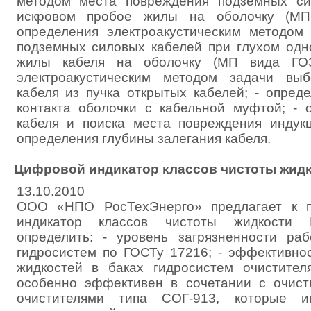
методом места повреждения подземных си
искровом пробое жилы на оболочку (МП
определения электроакустическим методом
подземных силовых кабелей при глухом од
жилы кабеля на оболочку (МП вида ГОЗ
электроакустическим методом задачи выб
кабеля из пучка открытых кабелей; - опред
контакта оболочки с кабельной муфтой; - 
кабеля и поиска места повреждения индук
определения глубины залегания кабеля.
Цифровой индикатор классов чистоты жид
13.10.2010
ООО «НПО РосТехЭнерго» предлагает к п
индикатор классов чистоты жидкости 
определить: - уровень загрязненности ра
гидросистем по ГОСТу 17216; - эффективно
жидкостей в баках гидросистем очистите
особенно эффективен в сочетании с очис
очистителями типа СОГ-913, которые и