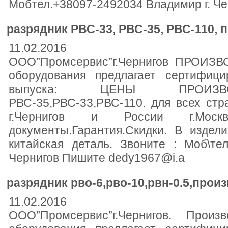
Мобтел.+38097-2492034 Владимир г. Ч
разрядник РВС-33, РВС-35, РВС-110, п
11.02.2016
ООО”Промсервис”г.Чернигов ПРОИЗВО
оборудования предлагает сертифици
выпуска: ЦЕНЫ ПРОИЗВО
РВС-35,РВС-33,РВС-110. для всех ст
г.Чернигов и России г.Моск
документы.Гарантия.Скидки. В издел
китайская деталь. Звоните : Моб\те
Чернигов Пишите dedy1967@i.a
разрядник рво-6,рво-10,рвн-0.5,произ
11.02.2016
ООО”Промсервис”г.Чернигов. Произв