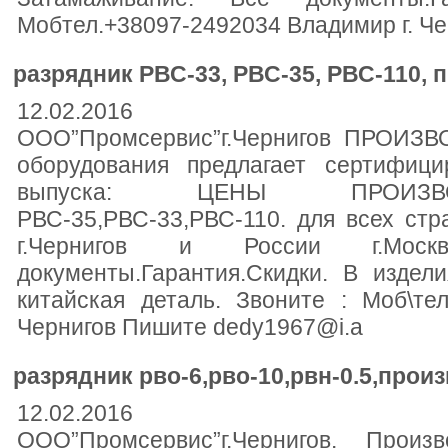
Мобтел.+38097-2492034 Владимир г. Ч
разрядник РВС-33, РВС-35, РВС-110, п
12.02.2016
ООО”Промсервис”г.Чернигов ПРОИЗВО
оборудования предлагает сертифици
выпуска: ЦЕНЫ ПРОИЗВО
РВС-35,РВС-33,РВС-110. для всех ст
г.Чернигов и России г.Моск
документы.Гарантия.Скидки. В издел
китайская деталь. Звоните : Моб\те
Чернигов Пишите dedy1967@i.a
разрядник рво-6,рво-10,рвн-0.5,произ
12.02.2016
ООО”Промсервис”г.Чернигов. Произв