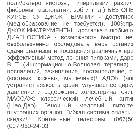
поли/склеро кистозы, гиперплазии разли
фибромы, мастопатии, зоб и т. д.) БЕЗ 
КУРСЫ СУ ДЖОК ТЕРАПИИ - доступное 
(мед.образование не требуется), 100%пр
ДЖОК ИНСТРУМЕНТЫ - доставка в любые 
ДИАГНОСТИКА - возможность быстро, не 
безболезненно обследовать весь органи
сдачи анализов и посещения различных в
эффективный метод лечения пиявками, дар
В Т (Информационно-Волновая терапия) 
воспалений, заживление, востановление, 
(костных, кожных, мышечных)! АДОК (ап
устраняет вязкость крови, улучшает ее цир
давление и содержание холестерина, очищ
МАССАЖ: классический, лечебный, анти
(Шао-Дао), баночный, медовый, лито-те
внутренних органов. Гибкая система оплаты.
скидки!!! Контактные телефоны: (066)50
(097)950-24-03