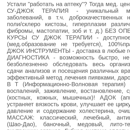
Устали "работать на аптеку"? Тогда мед. цен
СУ-ДЖОК ТЕРАПИЯ - уникальный м
заболеваний, в т.ч. доброкачественных н
поли/склеро кистозы, гиперплазии разли
фибромы, мастопатии, зоб и т. д.) БЕЗ 
КУРСЫ СУ ДЖОК ТЕРАПИИ - доступное 
(мед.образование не требуется), 100%пр
ДЖОК ИНСТРУМЕНТЫ - доставка в любые 
ДИАГНОСТИКА - возможность быстро, не 
безболезненно обследовать весь органи
сдачи анализов и посещения различных в
эффективный метод лечения пиявками, дар
В Т (Информационно-Волновая терапия) 
воспалений, заживление, востановление, 
(костных, кожных, мышечных)! АДОК (ап
устраняет вязкость крови, улучшает ее цир
давление и содержание холестерина, очищ
МАССАЖ: классический, лечебный, анти
(Шао-Дао), баночный, медовый, лито-те