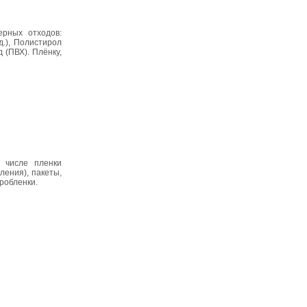
ных отходов:
.), Полистирол
(ПВХ). Плёнку,
 числе пленки
ления), пакеты,
дробленки.