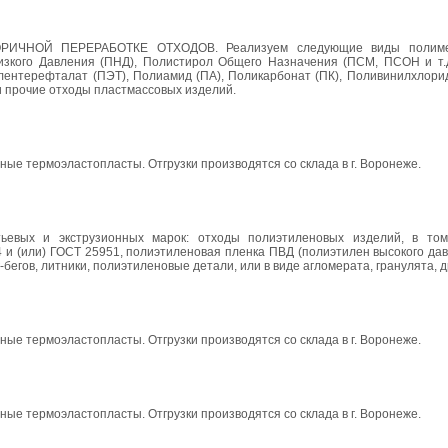
НОЙ ПЕРЕРАБОТКЕ ОТХОДОВ. Реализуем следующие виды полимер
изкого Давления (ПНД), Полистирол Общего Назначения (ПСМ, ПСОН и т.д
ентерефталат (ПЭТ), Полиамид (ПА), Поликарбонат (ПК), Поливинилхлорид 
 и прочие отходы пластмассовых изделий.
ые термоэластопласты. Отгрузки производятся со склада в г. Воронеже.
ьевых и экструзионных марок: отходы полиэтиленовых изделий, в том
и (или) ГОСТ 25951, полиэтиленовая пленка ПВД (полиэтилен высокого дав
бегов, литники, полиэтиленовые детали, или в виде агломерата, гранулята, 
ые термоэластопласты. Отгрузки производятся со склада в г. Воронеже.
ые термоэластопласты. Отгрузки производятся со склада в г. Воронеже.