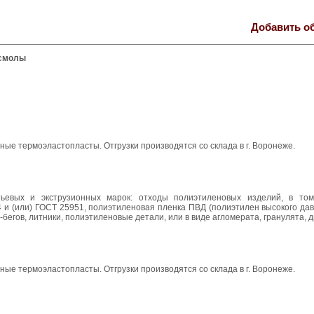
Добавить о
смолы
ые термоэластопласты. Отгрузки производятся со склада в г. Воронеже.
ьевых и экструзионных марок: отходы полиэтиленовых изделий, в том
и (или) ГОСТ 25951, полиэтиленовая пленка ПВД (полиэтилен высокого дав
бегов, литники, полиэтиленовые детали, или в виде агломерата, гранулята, 
ые термоэластопласты. Отгрузки производятся со склада в г. Воронеже.