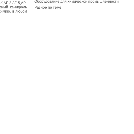
Оборудование для химической промышленности
К,АГ-3,АГ-5,АР-
орный канифоль
Разное по теме
химию, в любом