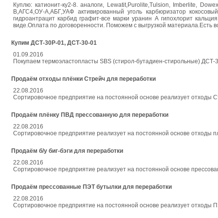
Куплю: катионит-ку2-8. аналоги, Lewatit,Purolite,Tulsion, Imberlite, 
В,АГС4,ОУ-А,АБГ,УАФ активированный уголь карбюризатор кокосовы
гидроантрацит карбид графит-все марки уранин А гипохлорит кальц
виде.Оплата по договоренности. Поможем с выгрузкой материала.Есть в
Купим ДСТ-30Р-01, ДСТ-30-01
01.09.2016
Покупаем термоэластопласты SBS (стирол-бутадиен-стирольные) ДСТ-30
Продаём отходы плёнки Стрейч для переработки
22.08.2016
Сортировочное предприятие на постоянной основе реализует отходы С
Продаём плёнку ПВД прессованную для переработки
22.08.2016
Сортировочное предприятие реализует на постоянной основе отходы п
Продаём б/у биг-бэги для переработки
22.08.2016
Сортировочное предприятие реализует на постоянной основе прессованн
Продаём прессованные ПЭТ бутылки для переработки
22.08.2016
Сортировочное предприятие на постоянной основе реализует отходы П