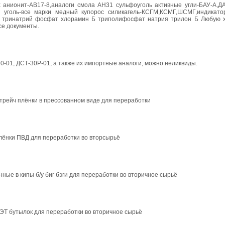
Dowex анионит-АВ17-8,аналоги смола АН31 сульфоуголь активные угли-БАУ-А,ДА
й уголь-все марки медный купорос силикагель-КСГМ,КСМГ,ШСМГ,индикат
ия тринатрий фосфат хлорамин Б триполифосфат натрия трилон Б Любую 
се документы.
-01, ДСТ-30Р-01, а также их импортные аналоги, можно неликвиды.
трейч плёнки в прессованном виде для переработки
лёнки ПВД для переработки во вторсырьё
ые в кипы б/у биг бэги для переработки во вторичное сырьё
ЭТ бутылок для переработки во вторичное сырьё