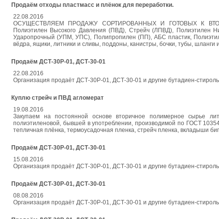
Продаём отходы пластмасс и плёнок для переработки.
22.08.2016
ОСУЩЕСТВЛЯЕМ ПРОДАЖУ СОРТИРОВАННЫХ И ГОТОВЫХ К ВТОРИЧ
Полиэтилен Высокого Давления (ПВД), Стрейч (ЛПВД), Полиэтилен Н
Ударопрочный (УПМ, УПС), Полипропилен (ПП), АБС пластик, Полиэтил
вёдра, ящики, литники и сливы, поддоны, канистры, бочки, тубы, шланги
Продаём ДСТ-30Р-01, ДСТ-30-01
22.08.2016
Организация продаёт ДСТ-30Р-01, ДСТ-30-01 и другие бутадиен-стирольн
Куплю стрейч и ПВД агломерат
19.08.2016
Закупаем на постоянной основе вторичное полимерное сырье лит
полиэтиленовой, бывшей в употреблении, производимой по ГОСТ 10354 
тепличная плёнка, термоусадочная пленка, стрейч пленка, вкладыши биг-
Продаём ДСТ-30Р-01, ДСТ-30-01
15.08.2016
Организация продаёт ДСТ-30Р-01, ДСТ-30-01 и другие бутадиен-стирольн
Продаём ДСТ-30Р-01, ДСТ-30-01
08.08.2016
Организация продаёт ДСТ-30Р-01, ДСТ-30-01 и другие бутадиен-стирольн