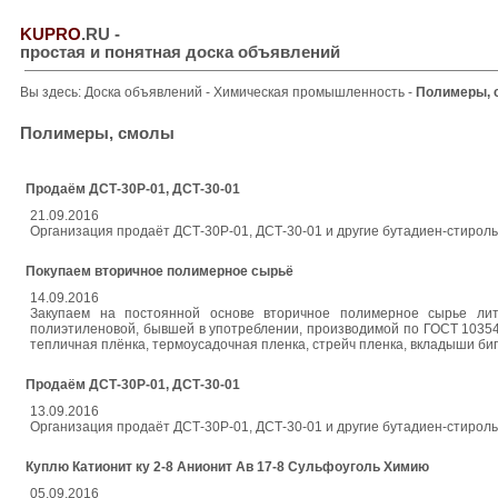
KUPRO
.RU
-
простая и понятная доска объявлений
Вы здесь:
Доска объявлений
-
Химическая промышленность
-
Полимеры, 
Полимеры, смолы
Продаём ДСТ-30Р-01, ДСТ-30-01
21.09.2016
Организация продаёт ДСТ-30Р-01, ДСТ-30-01 и другие бутадиен-стирольн
Покупаем вторичное полимерное сырьё
14.09.2016
Закупаем на постоянной основе вторичное полимерное сырье лит
полиэтиленовой, бывшей в употреблении, производимой по ГОСТ 10354 
тепличная плёнка, термоусадочная пленка, стрейч пленка, вкладыши биг-
Продаём ДСТ-30Р-01, ДСТ-30-01
13.09.2016
Организация продаёт ДСТ-30Р-01, ДСТ-30-01 и другие бутадиен-стирольн
Куплю Катионит ку 2-8 Анионит Ав 17-8 Сульфоуголь Химию
05.09.2016