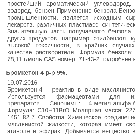
простейший ароматический углеводород
водород, бензен Применение бензола Бенз
промышленности, является исходным сы
лекарств, различных пластмасс, синтетичес
Значительную часть получаемого бензола 
других продуктов, например, этилбензол, к
высокой токсичности, в крайних случая
качестве растворителя. Формула бензола
78,11 г/моль CAS номер: 71-43-2 подробнее н
Бромкетон 4 р-р 9%.
19.07.2016
Бромкетон-4 - реактив в виде маслянисто
Используется фармацевтами для из
препаратов. Синонимы: 4-метил-альфа-
Формула: C10H11BrO Молярная масса: 227
1451-82-7 Свойства Химическое соединени
маслянистой жидкости, которая имеет св
этаноле и эфирах. Добывается вещество в