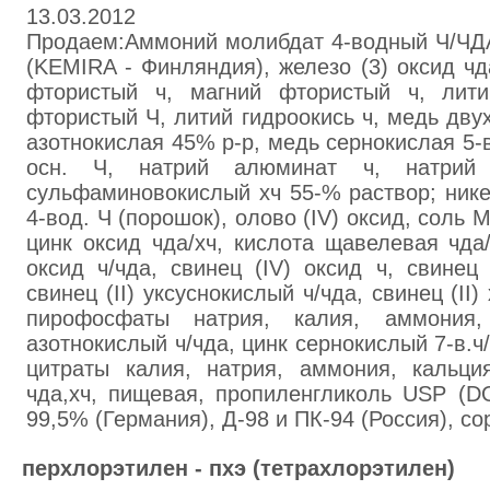
13.03.2012
Продаем:Аммоний молибдат 4-водный Ч/ЧД
(KEMIRA - Финляндия), железо (3) оксид чд
фтористый ч, магний фтористый ч, лити
фтористый Ч, литий гидроокись ч, медь двухл
азотнокислая 45% р-р, медь сернокислая 5-в
осн. Ч, натрий алюминат ч, натрий 
сульфаминовокислый хч 55-% раствор; ник
4-вод. Ч (порошок), олово (IV) оксид, соль 
цинк оксид чда/хч, кислота щавелевая чда/х
оксид ч/чда, свинец (IV) оксид ч, свинец 
свинец (II) уксуснокислый ч/чда, свинец (II
пирофосфаты натрия, калия, аммония,
азотнокислый ч/чда, цинк сернокислый 7-в.ч/
цитраты калия, натрия, аммония, кальци
чда,хч, пищевая, пропиленгликоль USP (D
99,5% (Германия), Д-98 и ПК-94 (Россия), со
перхлорэтилен - пхэ (тетрахлорэтилен)