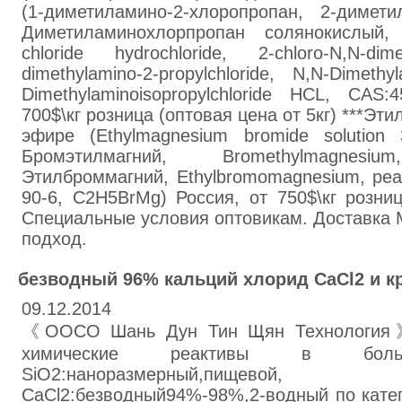
(1-диметиламино-2-хлоропропан, 2-димети
Диметиламинохлорпропан солянокислый, 2-
chloride hydrochloride, 2-chloro-N,N-di
dimethylamino-2-propylchloride, N,N-Dimethy
Dimethylaminoisopropylchloride HCL, CAS:
700$\кг розница (оптовая цена от 5кг) ***Эт
эфире (Ethylmagnesium bromide solution 
Бромэтилмагний, Bromethylmagnesiu
Этилброммагний, Ethylbromomagnesium, реа
90-6, C2H5BrMg) Россия, от 750$\кг розниц
Специальные условия оптовикам. Доставка
подход.
безводный 96% кальций хлорид CaCl2 и к
09.12.2014
《ООСО Шань Дун Тин Щян Технология》
химические реактивы в больш
SiO2:наноразмерный,пищевой, р
CaCl2:безводный94%-98%,2-водный по катег