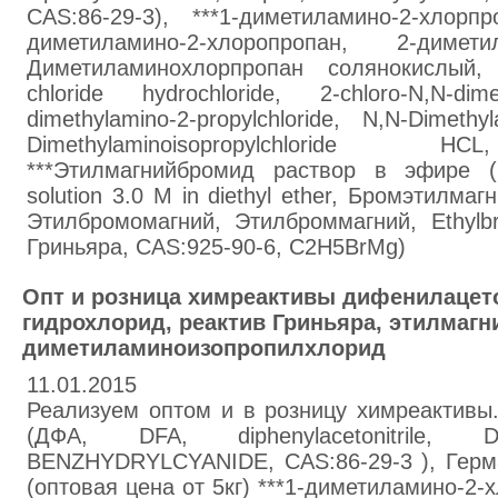
CAS:86-29-3), ***1-диметиламино-2-хлорп
диметиламино-2-хлоропропан, 2-диметил
Диметиламинохлорпропан солянокислый, 2-
chloride hydrochloride, 2-chloro-N,N-di
dimethylamino-2-propylchloride, N,N-Dimethy
Dimethylaminoisopropylchloride H
***Этилмагнийбромид раствор в эфире (
solution 3.0 M in diethyl ether, Бромэтилма
Этилбромомагний, Этилброммагний, Ethylb
Гриньяра, CAS:925-90-6, C2H5BrMg)
Опт и розница химреактивы дифенилацет
гидрохлорид, реактив Гриньяра, этилмаг
диметиламиноизопропилхлорид
11.01.2015
Реализуем оптом и в розницу химреактивы
(ДФА, DFA, diphenylacetonitrile, Dip
BENZHYDRYLCYANIDE, CAS:86-29-3 ), Герма
(оптовая цена от 5кг) ***1-диметиламино-2