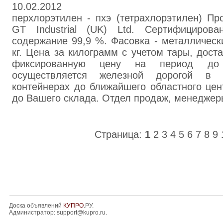
10.02.2012
перхлорэтилен - пхэ (тетрахлорэтилен) Пр
GT Industrial (UK) Ltd. Сертифициров
содержание 99,9 %. Фасовка - металлически
кг. Цена за килограмм с учетом тары, дост
фиксированную цену на период до
осуществляется железной дорогой в 
контейнерах до ближайшего областного це
до Вашего склада. Отдел продаж, менеджер
Страница:
1
2
3
4
5
6
7
8
9
Доска объявлений
КУПРО
.РУ.
Администратор:
support@kupro.ru
.