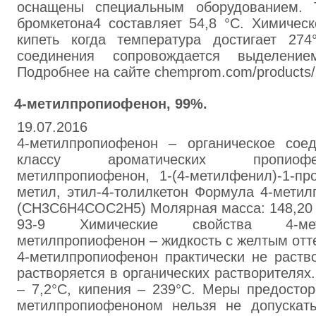
оснащены специальным оборудованием. 
бромкетона4 составляет 54,8 °C. Химичес
кипеть когда температура достигает 274
соединения сопровождается выделением
Подробнее на сайте chemprom.com/products/
4-метилпропиофенон, 99%.
19.07.2016
4-метилпропиофенон – органическое сое
классу ароматических пропиоф
метилпропиофенон, 1-(4-метилфенил)-1-пр
метил, этил-4-толилкетон Формула 4-мети
(CH3C6H4COC2H5) Молярная масса: 148,20 
93-9 Химические свойства 4-мет
метилпропиофенон – жидкость с желтым отт
4-метилпропиофенон практически не раств
растворяется в органических растворителях
– 7,2°C, кипения – 239°C. Меры предостор
метилпропиофеноном нельзя не допускат