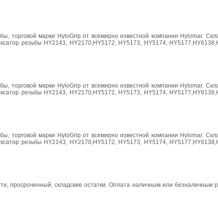
ы, торговой марки HyloGrip от всемирно известной компании Hylomar. Скл
 фиксатор резьбы HY2143, HY2170,HY5172, HY5173, HY5174, HY5177,HY6138,
ы, торговой марки HyloGrip от всемирно известной компании Hylomar. Скл
 фиксатор резьбы HY2143, HY2170,HY5172, HY5173, HY5174, HY5177,HY6138,
ы, торговой марки HyloGrip от всемирно известной компании Hylomar. Скл
 фиксатор резьбы HY2143, HY2170,HY5172, HY5173, HY5174, HY5177,HY6138,
сти, просроченный, складские остатки. Оплата наличным или безналичным 