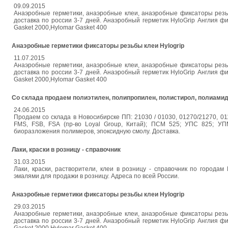
09.09.2015
Анаэробные герметики, анаэробные клеи, анаэробные фиксаторы резьб
доставка по россии 3-7 дней. Анаэробный герметик HyloGrip Англия
Gasket 2000,Hylomar Gasket 400
Анаэробные герметики фиксаторы резьбы клеи Hylogrip
11.07.2015
Анаэробные герметики, анаэробные клеи, анаэробные фиксаторы резьб
доставка по россии 3-7 дней. Анаэробный герметик HyloGrip Англия
Gasket 2000,Hylomar Gasket 400
Со склада продаем полиэтилен, полипропилен, полистирол, полиамид
24.06.2015
Продаем со склада в Новосибирске ПП: 21030 / 01030, 01270/21270, 011
FMS, FSB, FSA (пр-во Loyal Group, Китай); ПСМ 525; УПС 825; УПМ
биоразложения полимеров, эпоксидную смолу. Доставка.
Лаки, краски в розницу - справочник
31.03.2015
Лаки, краски, растворители, клеи в розницу - справочник по городам
эмалями для продажи в розницу. Адреса по всей России.
Анаэробные герметики фиксаторы резьбы клеи Hylogrip
29.03.2015
Анаэробные герметики, анаэробные клеи, анаэробные фиксаторы резьб
доставка по россии 3-7 дней. Анаэробный герметик HyloGrip Англия