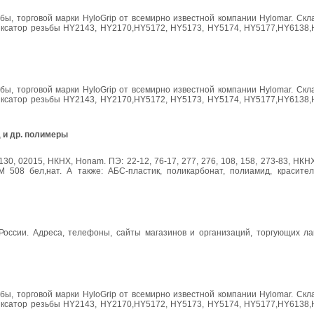
ы, торговой марки HyloGrip от всемирно известной компании Hylomar. Скл
 фиксатор резьбы HY2143, HY2170,HY5172, HY5173, HY5174, HY5177,HY6138,
ы, торговой марки HyloGrip от всемирно известной компании Hylomar. Скл
 фиксатор резьбы HY2143, HY2170,HY5172, HY5173, HY5174, HY5177,HY6138,
 и др. полимеры
30, 02015, НКНХ, Honam. ПЭ: 22-12, 76-17, 277, 276, 108, 158, 273-83, НКН
 508 бел,нат. А также: АБС-пластик, поликарбонат, полиамид, красител
 России. Адреса, телефоны, сайты магазинов и организаций, торгующих ла
ы, торговой марки HyloGrip от всемирно известной компании Hylomar. Скл
 фиксатор резьбы HY2143, HY2170,HY5172, HY5173, HY5174, HY5177,HY6138,