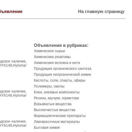
бъявление
На главную страницу
Объявления в рубриках:
Химическое сырье
Химические реактивы
адское наличие,
Химические волокна и нити
HY6148,Hylomar
Продукция органического синтеза
Продукция неорганической химии
Кислоты, соли, спирты, эфиры
Полимеры, смолы
адское наличие,
Клеи, клеевые компоненты
HY6148,Hylomar
Резина, каучуки, герметики
Взрывчатые вещества
Высокочистые вещества
Фармацевтические препараты
адское наличие,
Лакокрасочные материалы
HY6148,Hylomar
Бытовая химия