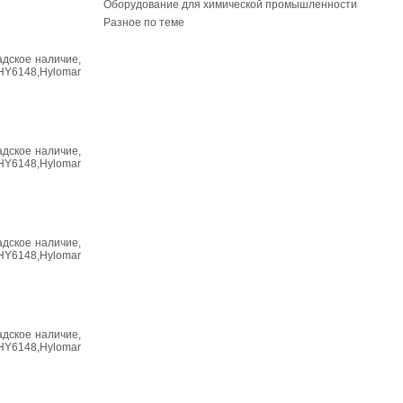
Оборудование для химической промышленности
Разное по теме
адское наличие,
HY6148,Hylomar
адское наличие,
HY6148,Hylomar
адское наличие,
HY6148,Hylomar
адское наличие,
HY6148,Hylomar