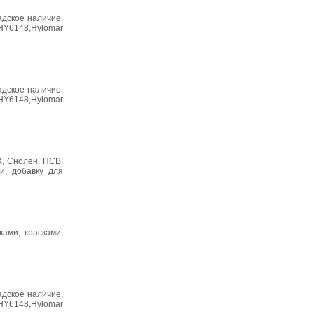
адское наличие,
HY6148,Hylomar
адское наличие,
HY6148,Hylomar
Х, Снолен. ПСВ:
и, добавку для
ками, красками,
адское наличие,
HY6148,Hylomar