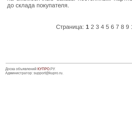
до склада покупателя.
Страница:
1
2
3
4
5
6
7
8
9
Доска объявлений
КУПРО
.РУ.
Администратор:
support@kupro.ru
.