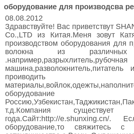
оборудование для производсва ре
08.08.2012
Здравствуйте! Вас приветствут 
Co.,LTD из Китая.Меня зовут Ка
производством оборудования для п
волокна из различных 
.например,разрыхлитель,рубочная
машина,разволокнитель,питатель
проиводить пр
материалы,войлок,одежты,наполни
оборудо
Россию,Узбекистан,Таджикиста
т.д.Компания существуе
года.Сайт:http://e.shunxing.cn
оборудование,то свяжитесь с