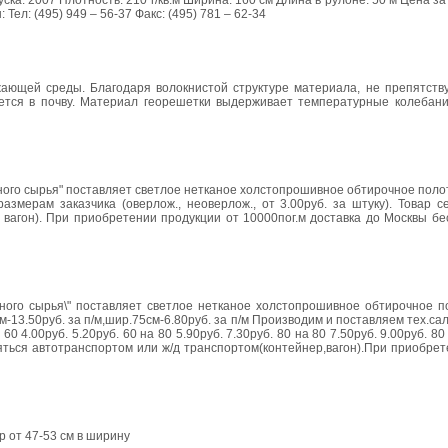
а: 2007 Плотность: 210 г/кв.м Ширина: 160 см Длина в рулоне: 50 м Цена за 1
ел: (495) 949 – 56-37 Факс: (495) 781 – 62-34
ающей среды. Благодаря волокнистой структуре материала, не препятств
ется в почву. Материал георешетки выдерживает температурные колебани
ного сырья" поставляет светлое нетканое холстопрошивное обтирочное поло
азмерам заказчика (оверлож., неоверлож., от 3.00руб. за штуку). Товар 
 вагон). При приобретении продукции от 10000пог.м доставка до Москвы б
чного сырья\" поставляет светлое нетканое холстопрошивное обтирочное п
м-13.50руб. за п/м,шир.75см-6.80руб. за п/м Производим и поставляем тех.са
 60 4.00руб. 5.20руб. 60 на 80 5.90руб. 7.30руб. 80 на 80 7.50руб. 9.00руб. 80
яться автотранспортом или ж/д транспортом(контейнер,вагон).При приобре
 от 47-53 см в ширину