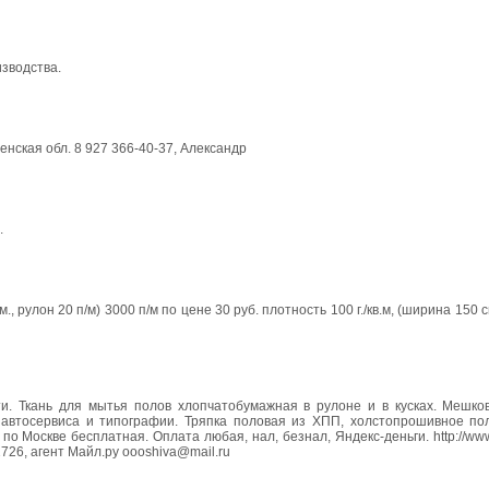
зводства.
енская обл. 8 927 366-40-37, Александр
.
 рулон 20 п/м) 3000 п/м по цене 30 руб. плотность 100 г./кв.м, (ширина 150 см
. Ткань для мытья полов хлопчатобумажная в рулоне и в кусках. Мешко
автосервиса и типографии. Тряпка половая из ХПП, холстопрошивное пол
о Москве бесплатная. Оплата любая, нал, безнал, Яндекс-деньги. http://www
2726, aгент Майл.ру oooshiva@mail.ru