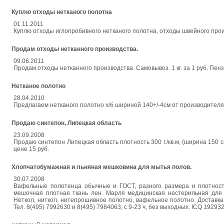
Куплю отходы нетканого полотна
01.11.2011
Куплю отходы иглопробивного нетканого полотна, отходы швейного прои
Продам отходы нетканного производства.
09.06.2011
Продам отходы нетканного производства. Самовывоз. 1 кг. за 1 руб. Пенз
Нетканое полотно
28.04.2010
Предлагаем нетканого полотно х/б шириной 140+/-4см от производителя
Продаю синтепон, Липецкая область
23.09.2008
Продаю синтепон Липецкая область плотность 300 г./кв.м, (ширина 150 см.,
цене 15 руб.
Хлопчатобумажная и льняная мешковина для мытья полов.
30.07.2008
Вафельные полотенца обычные и ГОСТ, разного размера и плотности
мешочная плотная ткань лен. Марля медицинская нестерильная для 
Неткол, ниткол, нитепрошивное полотно, вафельное полотно. Доставка п
Тел. 8(495) 7992630 и 8(495) 7984063, с 9-23 ч, без выходных. ICQ 19293