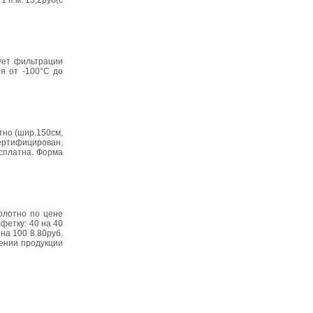
 п.м. 15,2руб(с
ует фильтрации
я от -100°С до
тно (шир.150см,
сертифицирован.
есплатна. Форма
олотно по цене
лфетку: 40 на 40
 на 100 8.80руб.
тении продукции