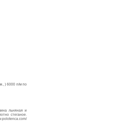
., ) 6000 п/м по
вина льняная и
отно стеганое.
.polotenca.com/