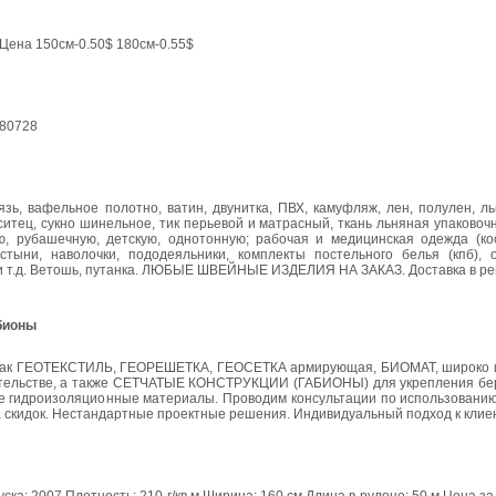
Цена 150см-0.50$ 180см-0.55$
780728
язь, вафельное полотно, ватин, двунитка, ПВХ, камуфляж, лен, полулен, л
ситец, сукно шинельное, тик перьевой и матрасный, ткань льняная упаковоч
ю, рубашечную, детскую, однотонную; рабочая и медицинская одежда (ко
остыни, наволочки, пододеяльники, комплекты постельного белья (кпб), 
 и т.д. Ветошь, путанка. ЛЮБЫЕ ШВЕЙНЫЕ ИЗДЕЛИЯ НА ЗАКАЗ. Доставка в рег
абионы
е как ГЕОТЕКСТИЛЬ, ГЕОРЕШЕТКА, ГЕОСЕТКА армирующая, БИОМАТ, широко 
тельстве, а также СЕТЧАТЫЕ КОНСТРУКЦИИ (ГАБИОНЫ) для укрепления бере
 гидроизоляционные материалы. Проводим консультации по использовани
ма скидок. Нестандартные проектные решения. Индивидуальный подход к клиен