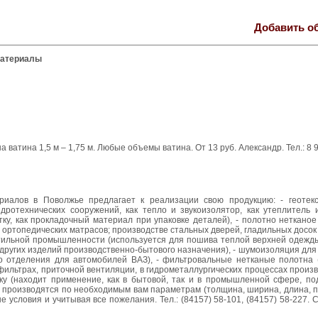
Добавить о
материалы
 ватина 1,5 м – 1,75 м. Любые объемы ватина. От 13 руб. Александр. Тел.: 8 
иалов в Поволжье предлагает к реализации свою продукцию: - геотек
гидротехнических сооружений, как тепло и звукоизолятор, как утеплитель
ку, как прокладочный материал при упаковке деталей), - полотно неткано
 ортопедических матрасов; производстве стальных дверей, гладильных досок 
кстильной промышленности (используется для пошива теплой верхней одежд
я других изделий производственно-бытового назначения), - шумоизоляция дл
о отделения для автомобилей ВАЗ), - фильтровальные нетканые полотна 
ильтрах, приточной вентиляции, в гидрометаллургических процессах произ
тку (находит применение, как в бытовой, так и в промышленной сфере, по
 производятся по необходимым вам параметрам (толщина, ширина, длина, пл
словия и учитывая все пожелания. Тел.: (84157) 58-101, (84157) 58-227. Со