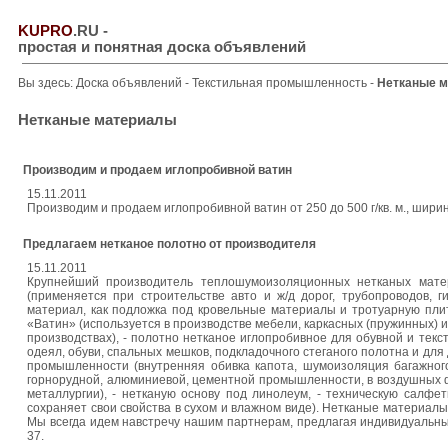
KUPRO
.RU
-
простая и понятная доска объявлений
Вы здесь:
Доска объявлений
-
Текстильная промышленность
-
Нетканые 
Нетканые материалы
Производим и продаем иглопробивной ватин
15.11.2011
Производим и продаем иглопробивной ватин от 250 до 500 г/кв. м., ширина
Предлагаем нетканое полотно от производителя
15.11.2011
Крупнейший производитель теплошумоизоляционных нетканых матер
(применяется при строительстве авто и ж/д дорог, трубопроводов, 
материал, как подложка под кровельные материалы и тротуарную плит
«Ватин» (используется в производстве мебели, каркасных (пружинных) и
производствах), - полотно нетканое иглопробивное для обувной и те
одеял, обуви, спальных мешков, подкладочного стеганого полотна и дл
промышленности (внутренняя обивка капота, шумоизоляция багажног
горнорудной, алюминиевой, цементной промышленности, в воздушных ф
металлургии), - нетканую основу под линолеум, - техническую салфе
сохраняет свои свойства в сухом и влажном виде). Нетканые материалы
Мы всегда идем навстречу нашим партнерам, предлагая индивидуальные у
37.