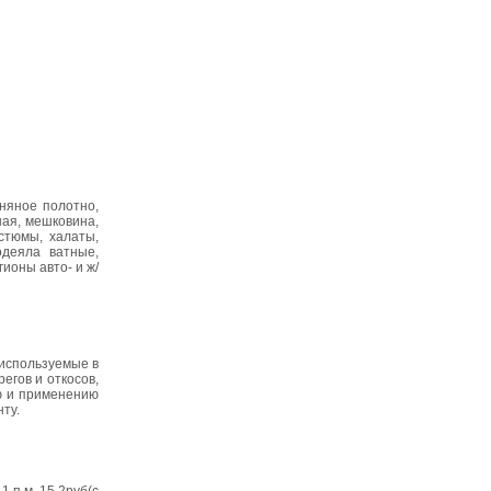
ьняное полотно,
ная, мешковина,
стюмы, халаты,
одеяла ватные,
ионы авто- и ж/
используемые в
гов и откосов,
ю и применению
ту.