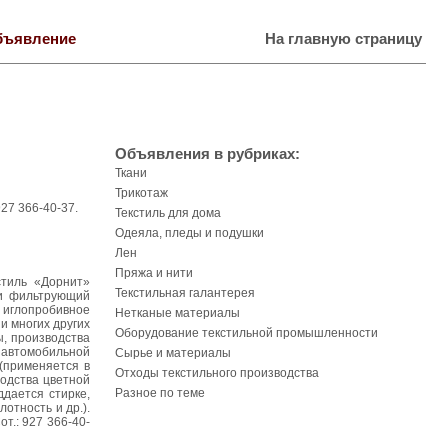
бъявление
На главную страницу
Объявления в рубриках:
Ткани
Трикотаж
927 366-40-37.
Текстиль для дома
Одеяла, пледы и подушки
Лен
Пряжа и нити
стиль «Дорнит»
Текстильная галантерея
 и фильтрующий
е иглопробивное
Нетканые материалы
и многих других
Оборудование текстильной промышленности
ы, производства
я автомобильной
Сырье и материалы
(применяется в
Отходы текстильного производства
водства цветной
Разное по теме
ддается стирке,
отность и др.).
т.: 927 366-40-