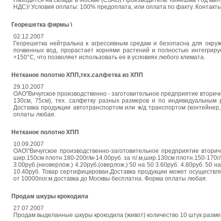
Находится на складе в Москве (СЗАО) Производитель: Кинешма Год выпуск
НДС)! Условия оплаты: 100% предоплата, или оплата по факту. Контакты: Т
Георешетка фирмы \
02.12.2007
Георешетка нейтральна к агрессивным средам и безопасна для окруж
почвенных вод, прорастает корнями растений и полностью интегриру
+150°С, что позволяет использовать ее в условиях любого климата.
Нетканое полотно ХПП,тех.салфетка из ХПП
29.10.2007
ОАО"Вичугское производственно - заготовительное предприятие вторич
130см, 75см), тех. салфетку разных размеров и по индивидуальным р
Доставка продукции автотранспортом или ж/д транспортом (контейнер,
оплаты любая.
Нетканое полотно ХПП
10.09.2007
ОАО\"Вичугское производственно-заготовительное предприятие втори
шир.150см плотн.180-200г/м-14.00руб. за п/.м,шир.130см плотн.150-170г/
3.00руб.(неоверлож.) 4.20руб.(оверлож.) 50 на 50 3.60руб. 4.80руб. 50 на
10.40руб. Товар сертифицирован.Доставка продукции может осуществл
от 10000пог.м доставка до Москвы бесплатна. Форма оплаты любая.
Продам шкуры крокодила
27.07.2007
Продам выделанные шкуры крокодила (живот) количество 10 штук размер