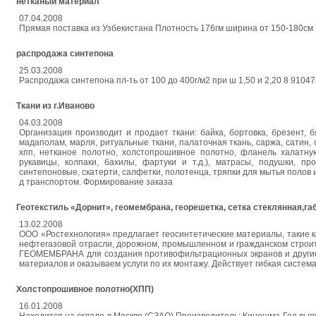
нетканый материал
07.04.2008
Прямая поставка из Узбекистана Плотность 176гм ширина от 150-180см 
распродажа синтепона
25.03.2008
Распродажа синтепона пл-ть от 100 до 400г/м2 при ш 1,50 и 2,20 8 9104
Ткани из г.Иваново
04.03.2008
Организация производит и продает ткани: байка, бортовка, брезент, б
мадаполам, марля, ритуальные ткани, палаточная ткань, саржа, сатин, 
хпп, нетканое полотно, холстопрошивное полотно, фланель халатну
рукавицы, колпаки, бахилы, фартуки и т.д.), матрасы, подушки, пр
синтепоновые, скатерти, салфетки, полотенца, тряпки для мытья полов
д транспортом. Формирование заказа
Геотекстиль «Дорнит», геомембрана, георешетка, сетка стеклянная,г
13.02.2008
ООО «Ростехнология» предлагает геосинтетические материалы, таки
нефтегазовой отрасли, дорожном, промышленном и гражданском строи
ГЕОМЕМБРАНА для создания противофильтрационных экранов и другие
материалов и оказываем услуги по их монтажу. Действует гибкая систе
Холстопрошивное полотно(ХПП)
16.01.2008