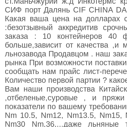
ст.Маньчжурий ж.д Инкотермс к
СИФ порт Далянь CIF CHINA DAL
Какая ваша цена на долларах 
:безотзывный аккредитив срочн
заказа : 10 контейнеров 40 ф
больше,зависит от качества ,и 
льнозавода Продавцом . наш зака
рынка При возможности поставки
сообщать нам прайс лист-перече
Количество первой партии ? како
Вам наши производства Китайск
,отбеленые,суровые , и пряжи
показатели по вашему требовани
Nm 10.5, Nm12, Nm13.5, Nm15,
Nm30 Nm,36,...даже льняные 