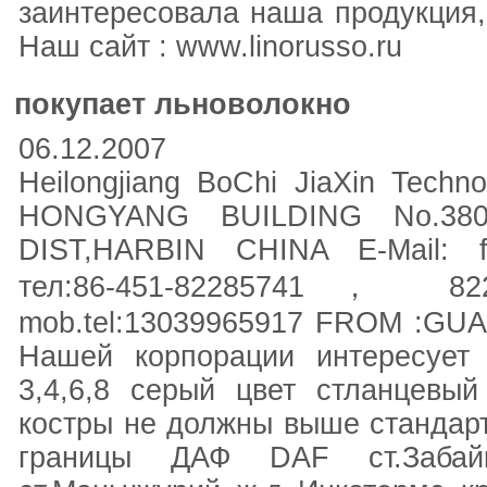
заинтересовала наша продукция, 
Наш сайт : www.linorusso.ru
покупает льноволокно
06.12.2007
Heilongjiang BoChi JiaXin Tech
HONGYANG BUILDING No.3
DIST,HARBIN CHINA E-Mail: fla
тел:86-451-82285741， 822
mob.tel:13039965917 FROM :GUA
Нашей корпорации интересует 
3,4,6,8 серый цвет стланцевы
костры не должны выше стандарт 
границы ДАФ DAF ст.Забай