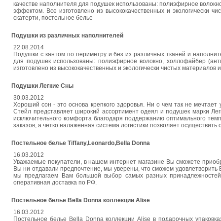
качестве наполнителя для подушек использованы: полиэфирное волокно, 
эффектом. Все изготовлено из высококачественных и экологически чи
скатерти, постельное белье
Подушки из различных наполнителей
22.08.2014
Подушки с кантом по периметру и без из различных тканей и наполнител
для подушек использованы: полиэфирное волокно, холлофайбер (анти
изготовлено из высококачественных и экологически чистых материалов 
Подушки Легкие Сны
30.03.2012
Хороший сон - это основа крепкого здоровья. Ни о чем так не мечтает 
Стейл представляет широкий ассортимент одеял и подушек марки Лег
исключительного комфорта благодаря поддержанию оптимального тем
заказов, а четко налаженная система логистики позволяет осуществить 
Постельное белье Tiffany,Leonardo,Bella Donna
16.03.2012
Уважаемые покупатели, в нашем интернет магазине Вы сможете приобр
Вы ни отдавали предпочтение, мы уверены, что сможем удовлетворить Ва
мы предлагаем Вам большой выбор самых разных принадлежностей, 
оперативная доставка по РФ.
Постельное белье Bella Donna коллекции Alise
16.03.2012
Постельное белье Bella Donna коллекции Alise в подарочных упаковк