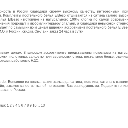
рность в России благодаря своему высокому качеству, интересными, пр
. Комплекты постельного белья ElBeso отшиваются из сатина самого высок
лья ElBeso изготовлен из натурального 100% хлопка по самой современн
нения подойдут к любому интерьеру спальни, а благодаря невысокой стоим
агает по самым низким ценам широкий ассортимент постельного белья ElBes
. и России, скидки. Он-Лайн заказ 24 часа в сутки.
зким ценам. В широком ассортименте представлены покрывала из натура
жки, полотенца, салфетки для сервировки стола, постельное белье, одеяла
скидки, работаем с НДС.
ardo, Bonsonno из шелка, сатин-жаккарда, сатина, поплина, сатина с вышив
йн, высокое качество тканей не оставят Вас равнодушными. Подарите тепл
авка по России.
ица:
1
2
3
4
5
6
7
8
9
10
...
13