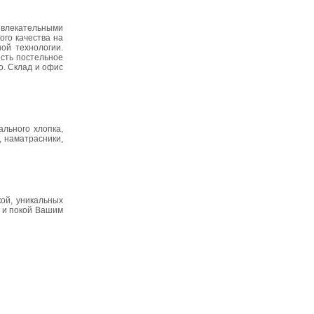
ивлекательными
ого качества на
ой технологии.
ость постельное
o. Склад и офис
льного хлопка,
, наматрасники,
кой, уникальных
о и покой Вашим