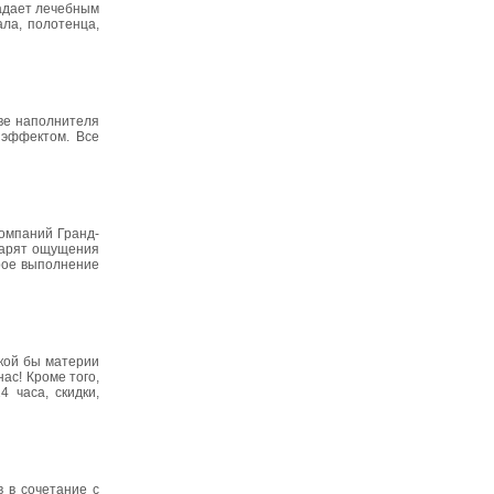
ладает лечебным
ала, полотенца,
тве наполнителя
 эффектом. Все
компаний Гранд-
дарят ощущения
рое выполнение
кой бы материи
ас! Кроме того,
 часа, скидки,
в в сочетание с