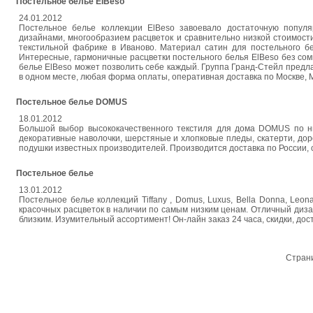
Постельное белье ElBeso
24.01.2012
Постельное белье коллекции ElBeso завоевало достаточную популя
дизайнами, многообразием расцветок и сравнительно низкой стоимости
текстильной фабрике в Иваново. Материал сатин для постельного бе
Интересные, гармоничные расцветки постельного белья ElBeso без сом
белье ElBeso может позволить себе каждый. Группа Гранд-Стейл предл
в одном месте, любая форма оплаты, оперативная доставка по Москве, М.О
Постельное белье DOMUS
18.01.2012
Большой выбор высококачественного текстиля для дома DOMUS по ни
декоративные наволочки, шерстяные и хлопковые пледы, скатерти, доро
подушки известных производителей. Производится доставка по России, 
Постельное белье
13.01.2012
Постельное белье коллекций Tiffany , Domus, Luxus, Bella Donna, Leon
красочных расцветок в наличии по самым низким ценам. Отличный диза
близким. Изумительный ассортимент! Он-лайн заказ 24 часа, скидки, дост
Стран