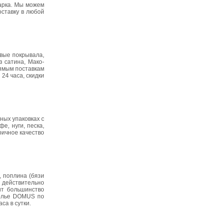
дарка. Мы можем
оставку в любой
вые покрывала,
з сатина, Мако-
рямым поставкам
24 часа, скидки
ных упаковках с
е, нуги, песка,
ричное качество
, поплина (бязи
 действительно
ит большинство
белье DOMUS по
са в сутки.