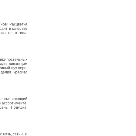
нов! Расцветка
дят в качестве
ассетного типа,
ынке постельных
 поддерживающим
синый пух перо,
зделия красиво
 не вызывающий
в ассортименте.
 цены: Подушка,
 бязь, сатин. В