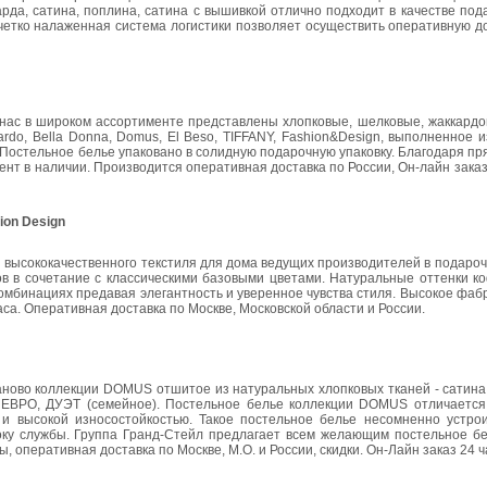
арда, сатина, поплина, сатина с вышивкой отлично подходит в качестве по
четко налаженная система логистики позволяет осуществить оперативную д
 нас в широком ассортименте представлены хлопковые, шелковые, жаккардо
do, Bella Donna, Domus, El Beso, TIFFANY, Fashion&Design, выполненное и
. Постельное белье упаковано в солидную подарочную упаковку. Благодаря п
т в наличии. Производится оперативная доставка по России, Он-лайн заказ 
ion Design
высококачественного текстиля для дома ведущих производителей в подароч
 в сочетание с классическими базовыми цветами. Натуральные оттенки коф
омбинациях предавая элегантность и уверенное чувства стиля. Высокое фаб
са. Оперативная доставка по Москве, Московской области и России.
ваново коллекции DOMUS отшитое из натуральных хлопковых тканей - сатина
е, ЕВРО, ДУЭТ (семейное). Постельное белье коллекции DOMUS отличается
 и высокой износостойкостью. Такое постельное белье несомненно устро
року службы. Группа Гранд-Стейл предлагает всем желающим постельное 
оперативная доставка по Москве, М.О. и России, скидки. Он-Лайн заказ 24 ча