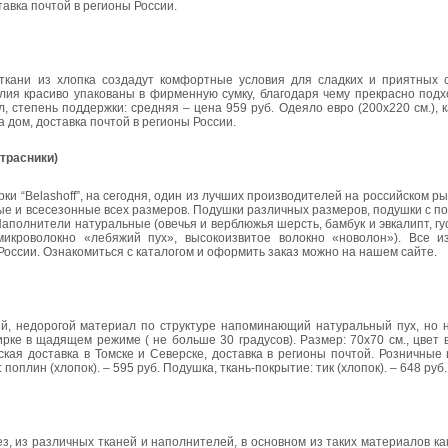
тавка почтой в регионы России.
ткани из хлопка создадут комфортные условия для сладких и приятных с
ия красиво упакованы в фирменную сумку, благодаря чему прекрасно подхо
, степень поддержки: средняя – цена 959 руб. Одеяло евро (200х220 см.), к
а дом, доставка почтой в регионы России.
трасники)
и “Belashoff”, на сегодня, один из лучших производителей на российском р
лые и всесезонные всех размеров. Подушки различных размеров, подушки с
аполнители натуральные (овечья и верблюжья шерсть, бамбук и эвкалипт, гу
микроволокно «лебяжий пух», высокоизвитое волокно «новолон»). Все и
России. Ознакомиться с каталогом и оформить заказ можно на нашем сайте.
ый, недорогой материал по структуре напоминающий натуральный пух, но
рке в щадящем режиме ( не больше 30 градусов). Размер: 70х70 см., цвет 
кая доставка в Томске и Северске, доставка в регионы почтой. Розничные
поплин (хлопок). – 595 руб. Подушка, ткань-покрытие: тик (хлопок). – 648 руб.
з, из различных тканей и наполнителей, в основном из таких материалов как: