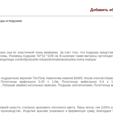
Добавить о
еды и подушки
на она из эластичной пены меморикс. За счет того, что подушка представ
оловы. Размеры подушки: 50*32 *10/8 см. В наличии также матрасы ортопеди
alog/mega-comfort/podushki-ortopedicheskie/podushka-volna-malaya/
а подушечная верхняя 70х70см, Наволочка нижняя 60х60, Носки хлопчатобум
, Полотенце вафельное 0,45 х 1,0м, Полотенце вафельное 0,4 х 1
 Рубашки (майки) нательные мужские, Подушка синтепоновая, Полотенца м
ей шерсти, стеганое, красивого песочного цвета. Ткань чехла: тик (100% хл
ое производство. Изделие красиво упаковано в фирменную сумку, благодаря