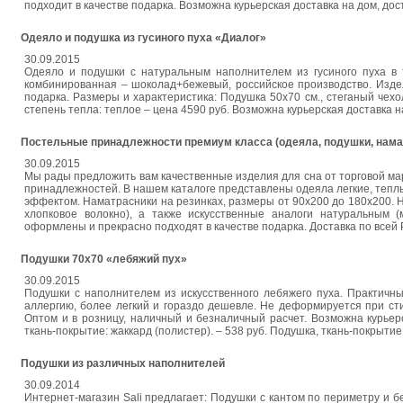
подходит в качестве подарка. Возможна курьерская доставка на дом, дос
Одеяло и подушка из гусиного пуха «Диалог»
30.09.2015
Одеяло и подушки с натуральным наполнителем из гусиного пуха в 
комбинированная – шоколад+бежевый, российское производство. Издел
подарка. Размеры и характеристика: Подушка 50х70 см., стеганый чехол
степень тепла: теплое – цена 4590 руб. Возможна курьерская доставка н
Постельные принадлежности премиум класса (одеяла, подушки, нама
30.09.2015
Мы рады предложить вам качественные изделия для сна от торговой марк
принадлежностей. В нашем каталоге представлены одеяла легкие, теп
эффектом. Наматрасники на резинках, размеры от 90х200 до 180х200. Н
хлопковое волокно), а также искусственные аналоги натуральным (
оформлены и прекрасно подходят в качестве подарка. Доставка по всей 
Подушки 70х70 «лебяжий пух»
30.09.2015
Подушки с наполнителем из искусственного лебяжего пуха. Практичн
аллергию, более легкий и гораздо дешевле. Не деформируется при сти
Оптом и в розницу, наличный и безналичный расчет. Возможна курьерс
ткань-покрытие: жаккард (полистер). – 538 руб. Подушка, ткань-покрытие: 
Подушки из различных наполнителей
30.09.2014
Интернет-магазин Sali предлагает: Подушки с кантом по периметру и бе