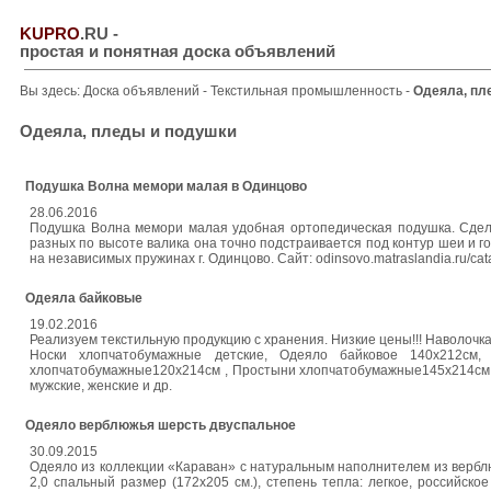
KUPRO
.RU
-
простая и понятная доска объявлений
Вы здесь:
Доска объявлений
-
Текстильная промышленность
-
Одеяла, пл
Одеяла, пледы и подушки
Подушка Волна мемори малая в Одинцово
28.06.2016
Подушка Волна мемори малая удобная ортопедическая подушка. Сдела
разных по высоте валика она точно подстраивается под контур шеи и г
на независимых пружинах г. Одинцово. Сайт: odinsovo.matraslandia.ru/cat
Одеяла байковые
19.02.2016
Реализуем текстильную продукцию с хранения. Низкие цены!!! Наволочк
Носки хлопчатобумажные детские, Одеяло байковое 140х212см
хлопчатобумажные120х214см , Простыни хлопчатобумажные145х214см ,
мужские, женские и др.
Одеяло верблюжья шерсть двуспальное
30.09.2015
Одеяло из коллекции «Караван» с натуральным наполнителем из верблюжь
2,0 спальный размер (172х205 см.), степень тепла: легкое, российск