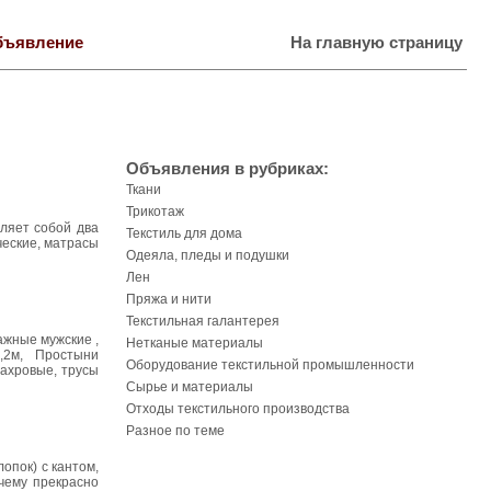
бъявление
На главную страницу
Объявления в рубриках:
Ткани
Трикотаж
ляет собой два
Текстиль для дома
ческие, матрасы
Одеяла, пледы и подушки
Лен
Пряжа и нити
Текстильная галантерея
ажные мужские ,
Нетканые материалы
,2м, Простыни
Оборудование текстильной промышленности
ахровые, трусы
Сырье и материалы
Отходы текстильного производства
Разное по теме
опок) с кантом,
 чему прекрасно