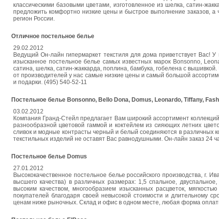
классическими базовыми цветами, изготовленное из шелка, сатин-жакк
предложить комфортно низкие цены и быстрое выполнение заказов, а 
регион России.
Отличное постельное белье
29.02.2012
Ведущий Он-лайн гипермаркет текстиля для дома приветствует Вас! У
изысканное постельное белье самых известных марок Bonsonno, Leonar
сатина, шелка, сатин-жаккарда, поплина, бамбука, гобелена с вышивкой
от производителей у нас самые низкие цены и самый большой ассортимен
и подарки. (495) 540-52-11
Постельное белье Bonsonno, Bello Dona, Domus, Leonardo, Tiffany, Fash
03.02.2012
Компания Гранд-Стейл предлагает Вам широкий ассортимент коллекций 
разнообразной цветовой гаммой и коктейлем из сияющих летних цветов
сливок и модные контрасты черный и белый соединяются в различных к
текстильных изделий не оставят Вас равнодушными. Он-лайн заказ 24 ча
Постельное белье Domus
27.01.2012
Высококачественное постельное белье российского производства, г. И
высшего качества) в различных размерах: 1,5 спальное, двуспально
высоким качеством, многообразием изысканных расцветок, мягкостью
покупателей благодаря своей невысокой стоимости и длительному с
ценам ниже рыночных. Склад и офис в одном месте, любая форма оплаты, 