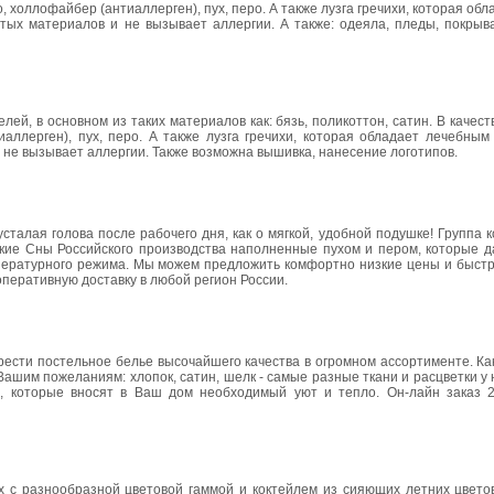
холлофайбер (антиаллерген), пух, перо. А также лузга гречихи, которая об
стых материалов и не вызывает аллергии. А также: одеяла, пледы, покрыв
ей, в основном из таких материалов как: бязь, поликоттон, сатин. В качес
аллерген), пух, перо. А также лузга гречихи, которая обладает лечебным
и не вызывает аллергии. Также возможна вышивка, нанесение логотипов.
усталая голова после рабочего дня, как о мягкой, удобной подушке! Группа 
кие Сны Российского производства наполненные пухом и пером, которые 
пературного режима. Мы можем предложить комфортно низкие цены и быст
оперативную доставку в любой регион России.
ести постельное белье высочайшего качества в огромном ассортименте. Ка
шим пожеланиям: хлопок, сатин, шелк - самые разные ткани и расцветки у н
которые вносят в Ваш дом необходимый уют и тепло. Он-лайн заказ 24
ах с разнообразной цветовой гаммой и коктейлем из сияющих летних цвето