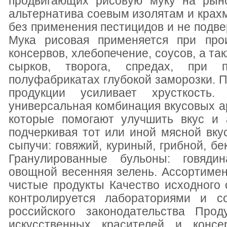
продвигающих рисовую муку на рыно
альтернатива соевым изолятам и крахм
без применения пестицидов и не подве
Мука рисовая применяется при прои
консервов, хлебопечение, соусов, а т
сырков, творога, спредах, при п
полуфабрикатах глубокой заморозки. 
продукции усиливает хрусткост
универсальная комбинация вкусовых а
которые помогают улучшить вкус и 
подчеркивая тот или иной мясной вку
сыпучи: говяжий, куриный, грибной, бе
Гранулированные бульоны: говядин
овощной весенняя зелень. Ассортимен
чистые продукты Качество исходного 
контролируется лабораториями и с
российского законодательства Про
искусственных красителей и консер