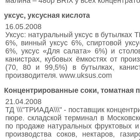
малина – 480р BRIX у всех концентрато
уксус, уксусная кислота
16.05.2008
Уксус: натуральный уксус в бутылках 
6%, винный уксус 6%, спиртовой укс
6%, уксус «Для салата» 6%) и столо
канистрах, кубовых ёмкостях от произ
(70, 80 и 99,5%) в бутылках, канис
производителя. www.uksus.com
Концентрированные соки, томатная 
21.04.2008
ТД \\\"ТРИАДА\\\" - поставщик концент
пюре. складской терминал в Московс
по продаже натуральных фруктовых и
производства соков, нектаров, гази