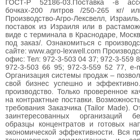
ГОСТ-Р 52186-03.Поставка -в ассе
бочках-200 литров /250-265 кг/ и
Производство-Агро-Лексвелл, Израил
поставок из Израиля или в растамо
виде с терминала в Краснодаре, Москв
под заказ/. Ознакомиться с произво
сайте: www.agro-lexwell.com Производ
офис: Тел: 972-3-503 04 37; 972-3-559 8
972-3-503 66 95; 972-3-559 52 77, e-m
Организация системы продаж – позво
свой бизнес успешно и эффективно.
производство. Только проверенное к
на контрактные поставки. Возможность
требования Заказчика (Tailor Made). О
заинтересованных организаций бе
образцы концентратов и готовых нап
экономической эффективности. Вся п