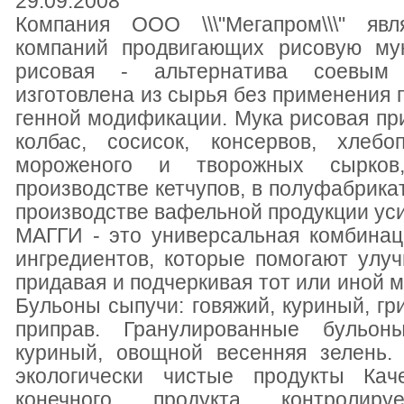
29.09.2008
Компания ООО \\\"Мегапром\\\" яв
компаний продвигающих рисовую му
рисовая - альтернатива соевым
изготовлена из сырья без применения 
генной модификации. Мука рисовая пр
колбас, сосисок, консервов, хлебо
мороженого и творожных сырков,
производстве кетчупов, в полуфабрика
производстве вафельной продукции уси
МАГГИ - это универсальная комбинац
ингредиентов, которые помогают улу
придавая и подчеркивая тот или иной м
Бульоны сыпучи: говяжий, куриный, гр
приправ. Гранулированные бульоны
куриный, овощной весенняя зелень.
экологически чистые продукты Кач
конечного продукта контролир