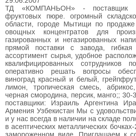
29.06.2007
ТД «КОМПАНЬОН» - поставщик ко
фруктовых пюре. огромный складск
области, городе Мытищи по продаже
овощных концентратов для произв
газированных и негазированных напи
прямой поставки с завода, гибкая
ассортимент сырья, удобное располо
квалифицированных сотрудников п
оперативно решать вопросы обесп
виноград красный и белый, грейпфру
лимон, тропическая смесь, абрикос,
черная смородина, персик, манго;; 30-
поставщики: Израиль Аргентина Ир
Армения Узбекистан Мы с удовольств
и у нас всегда в наличии на складе по
в асептических металлических бочках-2
замороженном виде. Приглашаем к со