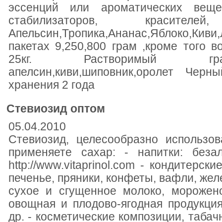
эссенций или ароматических вещес
стабилизаторов, красителей,
Апельсин,Тропика,Ананас,Яблоко,Кив
пакетах 9,250,800 грам ,кроме того 
25кг. Растворимый гра
апелсин,киви,шиповник,оролет Чер
хранения 2 года
Стевиозид оптом
05.04.2010
Стевиозид, целесообразно использов
применяете сахар: - напитки: беза
http://www.vitaprinol.com - кондитерс
печенье, пряники, конфеты, вафли, желе
сухое и сгущенное молоко, морожено
овощная и плодово-ягодная продукци
др. - косметические композиции, таба