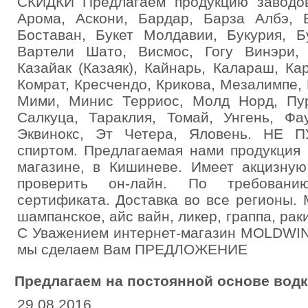
СКИДКИ Предлагаем продукцию заводов:
Арома, Аскони, Бардар, Барза Албэ, 
Боставан, Букет Молдавии, Букурия, Б
Вартели Шато, Висмос, Гогу Винэри,
Казайак (Казаяк), Кайнарь, Калараш, Ка
Комрат, Кресчендо, Крикова, Мезалимпе,
Мими, Минис Терриос, Молд Норд, Пу
Салкуца, Тараклия, Томай, Унгень, Фа
Эквинокс, Эт Четера, Яловень. НЕ 
спиртом. Предлагаемая нами продукция
магазине, в Кишиневе. Имеет акцизную
проверить он-лайн. По требовани
сертификата. Доставка во все регионы. 
шампанское, айс вайн, ликер, граппа, раки
С Уважением интернет-магазин MOLDWI
мы сделаем Вам ПРЕДЛОЖЕНИЕ
Предлагаем на постоянной основе вод
29.08.2016