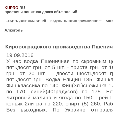
KUPRO
.RU
-
простая и понятная доска объявлений
Вы здесь:
Доска объявлений
-
Продукты, пищевая промышленность
-
Алко
Алкоголь
Кировоградского производства Пшенич
19.09.2016
У нас водка Пшеничная по скромным це
пятьдесят грн. от 5 шт. - триста грн. от 
грн. от 20 шт. – двести шестьдесят г
пятьдесят грн. Водка Ельцин 135; Фин.к
Фин.классика по 140. Фин(3л.)снежинка 1
по 170, синий(40градусов) по 175. 
литровый малина и ягода по 150. Грей Г
коньяк 2литра по 220. спирт (5) 260. Ра
Без выходных. По Украине отправля