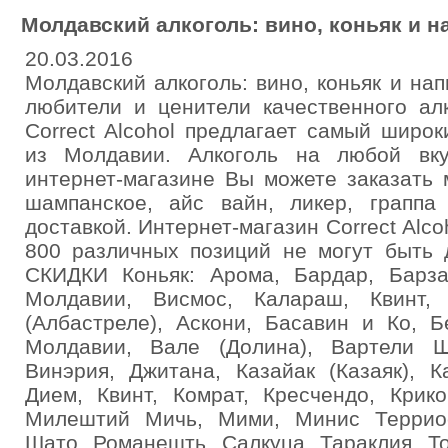
Молдавский алкоголь: вино, коньяк и н
20.03.2016
Молдавский алкоголь: вино, коньяк и нап
любители и ценители качественного алк
Correct Alcohol предлагает самый широк
из Молдавии. Алкоголь на любой вк
интернет-магазине Вы можете заказать м
шампанское, айс вайн, ликер, грапп
доставкой. Интернет-магазин Correct Alc
800 различных позиций не могут быт
СКИДКИ Коньяк: Арома, Бардар, Барза
Молдавии, Висмос, Калараш, Квинт, 
(Албастреле), Аскони, Басавин и Ко, Б
Молдавии, Вале (Долина), Вартели Ш
Винэрия, Джитана, Казайак (Казаяк), 
Дием, Квинт, Комрат, Кресчендо, Крик
Милештий Мичь, Мими, Минис Террио
Шато, Романешть, Салкуца, Тараклия, Т