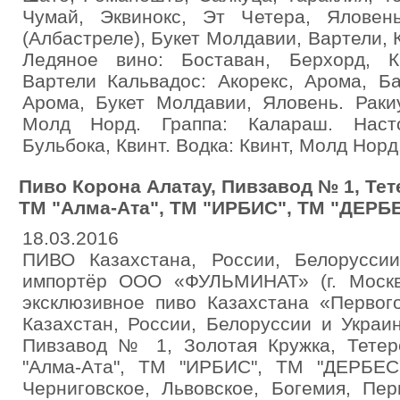
Чумай, Эквинокс, Эт Четера, Яловен
(Албастреле), Букет Молдавии, Вартели,
Ледяное вино: Боставан, Берхорд, К
Вартели Кальвадос: Акорекс, Арома, Ба
Арома, Букет Молдавии, Яловень. Раки
Молд Норд. Граппа: Калараш. Насто
Бульбока, Квинт. Водка: Квинт, Молд Норд
Пиво Корона Алатау, Пивзавод № 1, Тет
ТМ "Алма-Ата", ТМ "ИРБИС", ТМ "ДЕРБ
18.03.2016
ПИВО Казахстана, России, Белорусси
импортёр ООО «ФУЛЬМИНАТ» (г. Москв
эксклюзивное пиво Казахстана «Первог
Казахстан, России, Белоруссии и Украи
Пивзавод № 1, Золотая Кружка, Тетер
"Алма-Ата", ТМ "ИРБИС", ТМ "ДЕРБЕС"
Черниговское, Львовское, Богемия, Пе