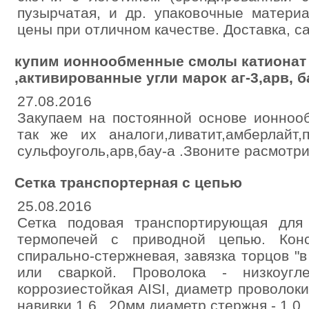
пузырчатая, и др. упаковочные матери
цены при отличном качестве. Доставка, с
купим ионнообменные смолы катионат 
,активированные угли марок аг-3,арв, б
27.08.2016
Закупаем на постоянной основе ионноо
так же их аналоги,ливатит,амберлайт
сульфоуголь,арв,бау-а .Звоните расмотр
Сетка транспортерная с цепью
25.08.2016
Сетка подовая транспортирующая для
термопечей с приводной цепью. Конс
спирально-стержневая, завязка торцов "
или сваркой. Проволока - низкоугле
коррозиестойкая AISI, диаметр проволоки
навивки 1,6...20мм диаметр стержня - 1,0.