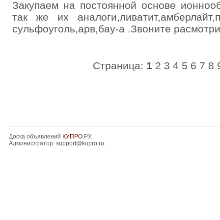
Закупаем на постоянной основе ионноо
так же их аналоги,ливатит,амберлайт
сульфоуголь,арв,бау-а .Звоните расмотр
Страница:
1
2
3
4
5
6
7
8
Доска объявлений
КУПРО
.РУ.
Администратор:
support@kupro.ru
.