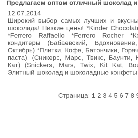
Предлагаем оптом отличный шоколад 
12.07.2014
Широкий выбор самых лучших и вкусн
шоколада! Низкие цены! *Kinder Chocolat
*Ferrero Raffaello *Ferrero Rocher *
кондитеры (Бабаевский, Вдохновени
Октябрь) *Плитки, Кoфе, Батoнчики, Гор
паста), (Сникерс, Марс, Твикс, Баунти,
Кат) (Snickers, Mars, Twix, Kit Kat, Bo
Элитный шоколад и шоколадные конфеты 
Страница:
1
2
3
4
5
6
7
8