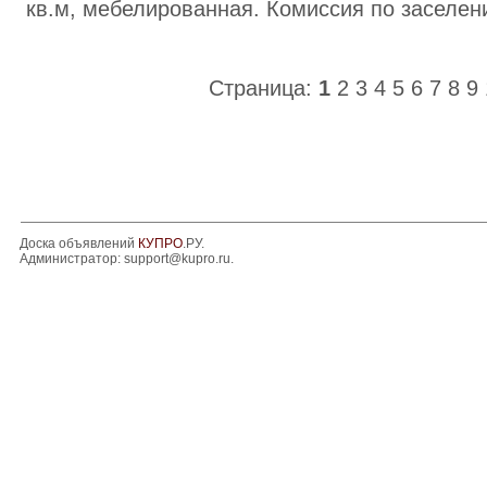
кв.м, мебелированная. Комиссия по заселени
Страница:
1
2
3
4
5
6
7
8
9
Доска объявлений
КУПРО
.РУ.
Администратор:
support@kupro.ru
.