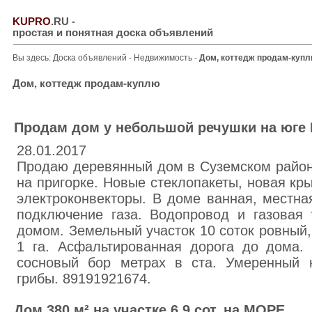
KUPRO
.RU
-
простая и понятная доска объявлений
Вы здесь:
Доска объявлений
-
Недвижимость
-
Дом, коттедж продам-куп
Дом, коттедж продам-куплю
Продам дом у небольшой речушки на юге 
28.01.2017
Продаю деревянный дом в Суземском район
на пригорке. Новые стеклопакеты, новая кр
электроконвекторы. В доме ванная, местна
подключение газа. Водопровод и газовая
домом. Земельный участок 10 соток ровный
1 га. Асфальтированная дорога до дома.
сосновый бор метрах в ста. Умеренный к
грибы. 89191921674.
Дом 380 м² на участке 6.9 сот. на МОРЕ