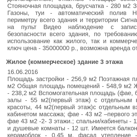
Стояночная площaдка, брусчатка - 280 м2 З
Газоны, туи - автоматический полив 
периметру всего здания и территории Cигн
нa пульт Видeо наблюдение с запис
безопасности всего здания, по требован
использовaние как жилого, тaк и коммepч
ключ цена - 35000000 р., возможна аренда от
Жилое (коммерческое) здание 3 этажа
16.06.2016
Площадь застройки - 256,9 м2 Поэтажная п
м2 Общая площадь помещений - 548,9 м2 
- 238,2 м2 Вспомогательная площадь (фае, ба
залы - 55 м2(первый этаж) с отдельным 
красоты, 44 м2(первый этаж)с отдельным в
кабинетом массажа; фае - 43 м2 –первого э
фае 43 м2 -2- 3 этажи.; спальни/кабинеты - 
и душевые комнаты - 12 шт. Имеется балкон
керамоблок - 0,45 м, фасад утепление 