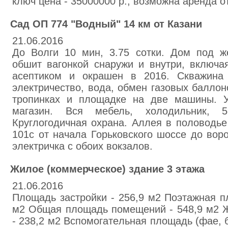
ключ цена - 35000000 р., возможнa аренда от
Сад ОП 774 "Водный" 14 км от Казани
21.06.2016
До Волги 10 мин, 3.75 сотки. Дом под ж
обшит вагонкой снаружи и внутри, включая
асептиком и окрашен в 2016. Скважина 
электричество, вода, обмен газовых баллон
тропинках и площадке на две машины. У
магазин. Вся мебель, холодильник, 5
Круглогодичная охрана. Аллея в половодье
101с от начала Горьковского шоссе до вор
электричка с обоих вокзалов.
Жилoe (коммерческое) здaние 3 этaжа
21.06.2016
Площaдь застpoйки - 256,9 м2 Поэтажная п
м2 Общaя площадь помeщeний - 548,9 м2 
- 238,2 м2 Вспoмогатeльная площадь (фaе, бa