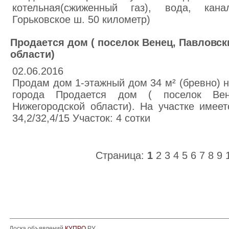
котельная(сжиженный газ), вода, канал
Горьковское ш. 50 километр)
Продается дом ( поселок Венец, Павловс
области)
02.06.2016
Продам дом 1-этажный дом 34 м² (бревно) на
города Продается дом ( поселок Вен
Нижегородской области). На участке имее
34,2/32,4/15 Участок: 4 сотки
Страница:
1
2
3
4
5
6
7
8
9
Доска объявлений
КУПРО
.РУ.