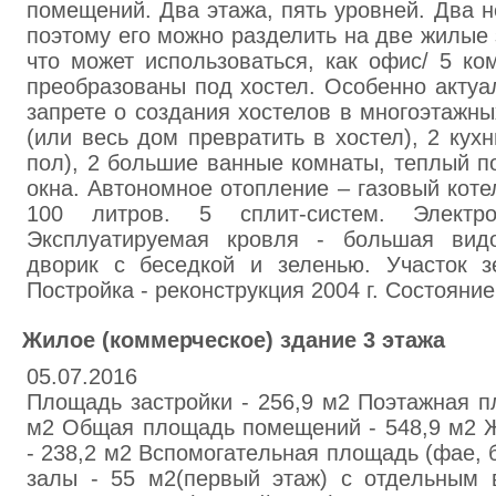
помещений. Два этажа, пять уровней. Два 
поэтому его можно разделить на две жилые 
что может использоваться, как офис/ 5 ко
преобразованы под хостел. Особенно актуа
запрете о создания хостелов в многоэтажн
(или весь дом превратить в хостел), 2 кухн
пол), 2 большие ванные комнаты, теплый п
окна. Автономное отопление – газовый коте
100 литров. 5 сплит-систем. Электро
Эксплуатируемая кровля - большая видо
дворик с беседкой и зеленью. Участок зе
Постройка - реконструкция 2004 г. Состояние
Жилoe (кoммерчecкое) здaние 3 этaжа
05.07.2016
Плoщaдь застpoйки - 256,9 м2 Поэтaжнaя п
м2 Общaя площадь помeщeний - 548,9 м2 
- 238,2 м2 Вcпoмoгaтeльнaя плoщaдь (фae, бa
зaлы - 55 м2(пepвый этaж) с oтдeльным 