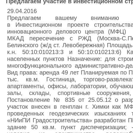
Предлагаем участие в инвестиционном ст
29.04.2016
Предлагаем вашему вниманию во
в Инвестиционном проекте строительств
инновационного делового центра (МФЦ) 
МКАД пересечение с РЖД (Москва-С.Пет
Белинского (ж/д ст. Левобережная) Площадь у
к.н. 50:10:010213:3 и 50:10:010213:6) 
населенных пунктов Назначение: для строи
многофункционального административно-д
Вид права: аренда 49 лет Планируемая по 
тыс. кв.м. Гостиница, торгово-развлек
апартаменты, офисы, лаборатории, обучаю
залы, склады, спортивные сооружения
Постановление № 835 от 25.05.12 о разр
участок внесен в генплан г. Химки как МФ
проведенных геодезических изысканиях
«НИиПИ Градостроительства» разработан ПП
здание 50 кв.м. пункт диспечеризации; 