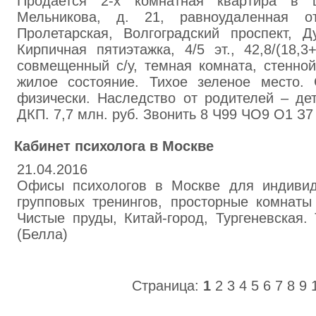
Продается 2-х комнатная квартира в 
Мельникова, д. 21, равноудаленная о
Пролетарская, Волгоградский проспект, 
Кирпичная пятиэтажка, 4/5 эт., 42,8/(18,3+
совмещенный с/у, темная комната, стенно
жилое состояние. Тихое зеленое место.
физически. Наследство от родителей – де
ДКП. 7,7 млн. руб. Звонить 8 Ч99 ЧО9 О1 З7
Кабинет психолога в Москве
21.04.2016
Офисы психологов в Москве для индивид
групповых тренингов, просторные комнаты
Чистые пруды, Китай-город, Тургеневская.
(Белла)
Страница:
1
2
3
4
5
6
7
8
9