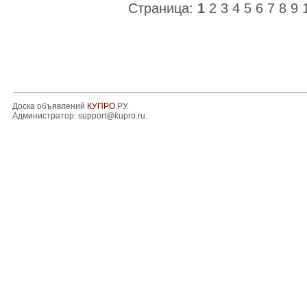
Страница:
1
2
3
4
5
6
7
8
9
Доска объявлений
КУПРО
.РУ.
Администратор:
support@kupro.ru
.