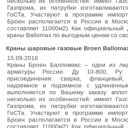
несколько их особенностей: имеют Газс
Газпрома, их патрубки изготавливаютс
ГоСТа. Участвуют в программе импор
Броен располагается в России в Моско
составляет 11000м2) Как официальный 
краны Ballomax по выгодным ценам со свое
Краны шаровые газовые Broen Balloma
15.09.2016
Краны Броен Балломакс – одни из ли
арматуры России. Ду 10-800, Ру 
присоединения: сварка, фланцевый,
надземное и подземное с удлиненны
выполняются по Вашему заказу впло
несколько их особенностей: имеют Газс
Газпрома, их патрубки изготавливаютс
ГоСТа. Участвуют в программе импор
Броен располагается в России в Моско
составляет 11000м2) Как официальный 