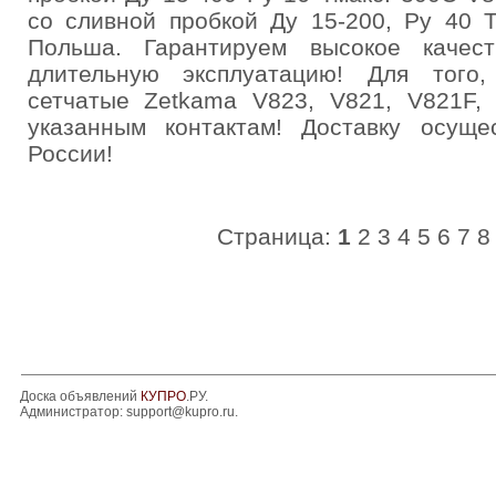
со сливной пробкой Ду 15-200, Ру 40 
Польша. Гарантируем высокое качес
длительную эксплуатацию! Для того
сетчатые Zetkama V823, V821, V821F, 
указанным контактам! Доставку осущ
России!
Страница:
1
2
3
4
5
6
7
8
Доска объявлений
КУПРО
.РУ.
Администратор:
support@kupro.ru
.