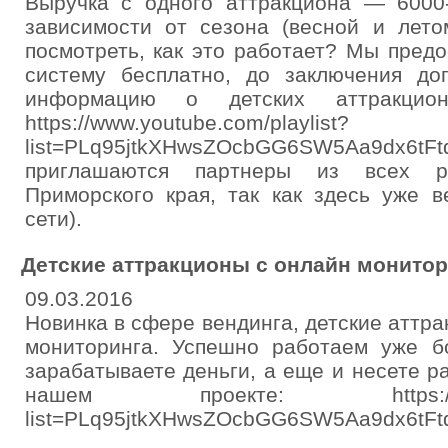
Выручка с одного аттракциона — 6000
зависимости от сезона (весной и лето
посмотреть, как это работает? Мы пред
систему бесплатно, до заключения до
информацию о детских аттракцион
https://www.youtube.com/playlist?
list=PLq95jtkXHwsZOcbGG6SW5Aa9dx6t
приглашаются партнеры из всех р
Приморского края, так как здесь уже в
сети).
Детские аттракционы с онлайн монито
09.03.2016
Новинка в сфере вендинга, детские аттр
мониторинга. Успешно работаем уже б
зарабатываете деньги, а еще и несете р
нашем проекте: https://www.yo
list=PLq95jtkXHwsZOcbGG6SW5Aa9dx6tFtd