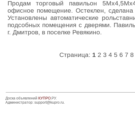
Продам торговый павильон 5Мx4,5Мх4
офисное помещение. Остеклен, сделана 
Установлены автоматические рольставн
подсобных помещения с дверями. Павиль
г. Дмитров, в поселке Ревякино.
Страница:
1
2
3
4
5
6
7
8
Доска объявлений
КУПРО
.РУ.
Администратор:
support@kupro.ru
.