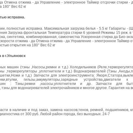
а Отмена отжима - да Управление - электронное Таймер отсрочки стирки -
 180° Вес 62 кг
тью исправна.
 полностью исправна. Максимальная загрузка белья - 5.5 кг Габариты - (
ния Загрузка фронтальная Температура стирки 6 уровней Режимы 15 реж. в т
ка, синтетика, комбинированная, самоочистка Ускоренная стирка да Био-энз
орости отжима - да Отмена отжима - да Управление - электронное Таймер от
стью открытия на 180° Вес 62 кг
 в г.Ульяновск
 машин (тэны ,Насосы,ремни и т.д.) Холодильников (Реле,терморегуляторы
ы ,терморегуляторы ,уплотнители и т.д.) Водонагревателей (Тэны ,Аноды,пр
шетки,Ножи и т.д.) Запчасти для электроинструмента: Якоря,Статора,выкл
ики,втулки, гильзы,аккумуляторы,зарядные устройства,двигатели к 
ин : Тэны,ремни ,насосы,уплотнители и др. Запчасти для быто
тэны для водонагревателей электрочайников и многое другое. Гарантия на в
части в наличие и под заказ, замена насосов,тенов, ремней, подшипников, 
 диагностика от 300 руб. Любой район города, без выходных. 24-7