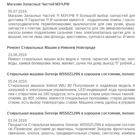
Магазин Запасных Частей МЗЧ.РФ
05.07.2016
Магазин Запасных Частей !!! МЗЧ.РФ !!! Большой выбор запчастей для
доставка !!! Гарантия !!! В наличии имеются : подшипники помпы / на
электродвигатели термоблокировки, выключатели для сма ручки, кры
запчасти к плитам, духовым шкафам. запчасти для свч (микроволновка
насосы ремни подшипники сальники тэны электроклапана щетки для эл
крышки, петли люка сма фланцы, крестовины, суппорта манжеты. И многое
Ремонт Стиральных Машин в Нижнем Новгороде
23.06.2016
Ремонт стиральных машин всех видов и типов, гарантия, качество, зап
воды, замков блокировки люка, манжет, ручек. На дому, выезд "0" рублей,
Стиральная машина Gorenje WS50Z129N в хорошем состоянии, полнос
05.04.2016
Стиральная машина Indesit WIU 80 Популярная и надежная модель In
загрузкой и электронным управлением, LED-индикацией хода программы
люк с открытием на 180 градусов, есть ручная стирка шерстяных тканей; 
отжиме: до 800 об/мин, имеются специальные программы: стирка деликат
стирки, есть выбор температуры стирки. Машина очень удобна в управ
Стиральная машина Gorenje WS50Z129N в хорошем состоянии, полнос
01.04.2016
Продается Стиральная машина Gorenje WS50Z129N в хорошем состоянии,
см !Привезем, доставим до квартиры, подключим! Загрузка фронтальна
сминания, хлопок, шерсть, предварительная стирка, синтетика, комби