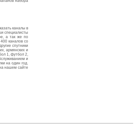
клапанов набора
казать каналы в
ши специалисты
е, а так же по
 400 каналов со
другие спутники
их, армянских и
ол 1, футбол 2,
обслуживанием и
ки на один год.
 на нашем сайте