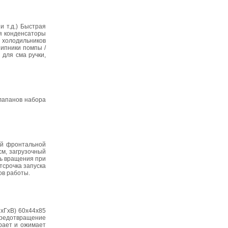
и т.д.) Быстрая
ля конденсаторы
 холодильников
шипники помпы /
 для сма ручки,
клапанов набора
ой фронтальной
см, загрузочный
сть вращения при
тсрочка запуска
ов работы.
ШxГxВ) 60x44x85
 предотвращение
ирает и ожимает