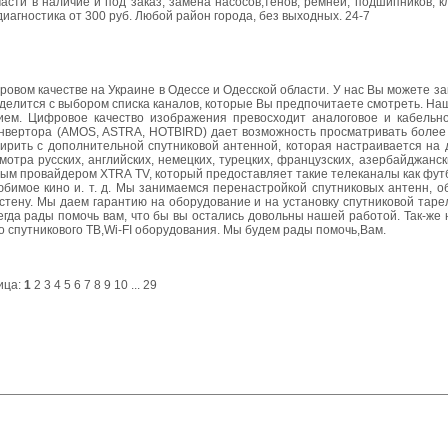
части в наличие и под заказ, замена насосов,тенов, ремней, подшипников, 
 диагностика от 300 руб. Любой район города, без выходных. 24-7
овом качестве на Украине в Одессе и Одесской области. У нас Вы можете за
елится с выбором списка каналов, которые Вы предпочитаете смотреть. На
ием. Цифровое качество изображения превосходит аналоговое и кабельно
конвертора (AMOS, ASTRA, HOTBIRD) дает возможность просматривать более
ирить с дополнительной спутниковой антенной, которая настраивается на 
тра русских, английских, немецких, турецких, французских, азербайджанск
ым провайдером XTRA TV, который предоставляет такие телеканалы как футб
 и любимое кино и. т. д. Мы занимаемся перенастройкой спутниковых антенн, 
стену. Мы даем гарантию на оборудование и на установку спутниковой тарел
гда рады помочь вам, что бы вы остались довольны нашей работой. Так-же
о спутникового ТВ,Wi-FI оборудования. Мы будем рады помочь,Вам.
ица:
1
2
3
4
5
6
7
8
9
10
...
29