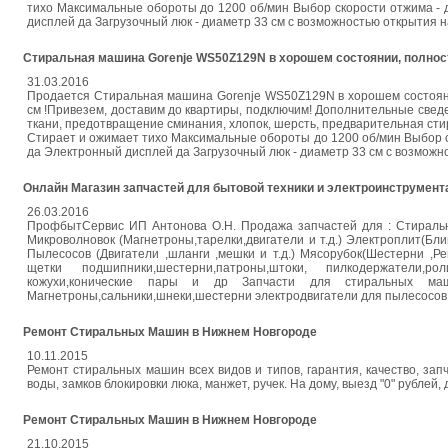
тихо Максимальные обороты до 1200 об/мин Выбор скорости отжима - д
дисплей да Загрузочный люк - диаметр 33 см c возможностью открытия на
Стиральная машина Gorenje WS50Z129N в хорошем состоянии, полнос
31.03.2016
Продается Стиральная машина Gorenje WS50Z129N в хорошем состоянии,
см !Привезем, доставим до квартиры, подключим! Дополнительные сведе
ткани, предотвращение сминания, хлопок, шерсть, предварительная стир
Стирает и ожимает тихо Максимальные обороты до 1200 об/мин Выбор ск
да Электронный дисплей да Загрузочный люк - диаметр 33 см c возможно
Онлайн Магазин запчастей для бытовой техники и электроинструмента
26.03.2016
ПрофбытСервис ИП Антонова О.Н. Продажа запчастей для : Стиральных
Микроволновок (Магнетроны,тарелки,двигатели и т.д.) Электроплит(Блин
Пылесосов (Двигатели ,шланги ,мешки и т.д.) Мясорубок(Шестерни ,Ре
щетки подшипники,шестерни,патроны,штоки, пилкодержатели,рол
кожухи,конические пары и др Запчасти для стиральных маш
Магнетроны,сальники,шнеки,шестерни электродвигатели для пылесосов, 
Ремонт Стиральных Машин в Нижнем Новгороде
10.11.2015
Ремонт стиральных машин всех видов и типов, гарантия, качество, зап
воды, замков блокировки люка, манжет, ручек. На дому, выезд "0" рублей,
Ремонт Стиральных Машин в Нижнем Новгороде
21.10.2015