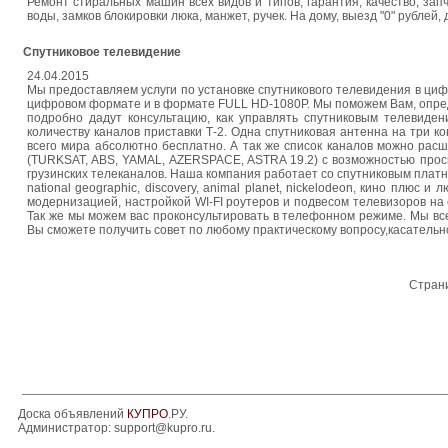
Ремонт стиральных машин всех видов и типов, гарантия, качество, зап
воды, замков блокировки люка, манжет, ручек. На дому, выезд "0" рублей,
Спутниковое телевидение
24.04.2015
Мы предоставляем услуги по установке спутникового телевидения в цифр
цифровом формате и в формате FULL HD-1080P. Мы поможем Вам, опред
подробно дадут консультацию, как управлять спутниковым телевиден
количеству каналов приставки Т-2. Одна спутниковая антенна на три 
всего мира абсолютно бесплатно. А так же список каналов можно расш
(TURKSAT, ABS, YAMAL, AZERSPACE, ASTRA 19.2) с возможностью просмо
грузинских телеканалов. Наша компания работает со спутниковым платн
national geographic, discovery, animal planet, nickelodeon, кино плюс
модернизацией, настройкой WI-FI роутеров и подвесом телевизоров на 
Так же мы можем вас проконсультировать в телефонном режиме. Мы все
Вы сможете получить совет по любому практическому вопросу,касательн
Стран
Доска объявлений
КУПРО
.РУ.
Администратор:
support@kupro.ru
.