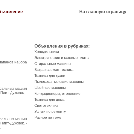
бъявление
На главную страницу
Объявления в рубриках:
Холодильники
Электрические и газовые плиты
клапанов набора
Стиральные машины
Встраиваемая техника
Техника для кухни
Пылесосы, моющие машины
Швейные машины
иральных машин
Плит-Духовок, -
Кондиционеры, отопление
…
Техника для дома
Светотехника
Услуги по ремонту
Разное по теме
иральных машин
Плит-Духовок, -
…