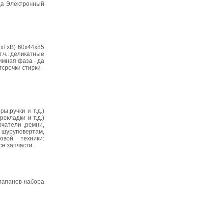
 да Электронный
ШxГxВ) 60x44x85
.ч.: деликатные
имная фаза - да
срочки стирки -
,ручки и т.д.)
окладки и т.д.)
ючатели ,ремни,
шуруповертам,
вой техники:
се запчасти.
клапанов набора