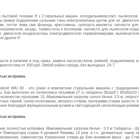
 бытовой техники !!! ( Стиральных машин, холодильников,плит, пылесосов 
сосы ремни подшипники сальники тэны электроклапана щетки для эл. двигате
шки, петли люка сма фланцы, крестовины, суппорта манжеты запчасти для
) нагреватели, аноды, термостаты к боллерам. запчасти для пылесосов под
. двигателя конденсаторы электродвигатели термоблокировки, выключатели
 другое !!!
части в наличие и под заказ, замена насосов,тенов, ремней, подшипников, 
 диагностика от 300 руб. Любой район города, без выходных. 24-7
тью исправна.
desit WIU 80 - это узкая и компактная стиральная машина с традиционн
. Бак выполнен из полиплекса объемом 27 л, габариты (ВxШxГ): 85x60x33 
количество программ: 15. Максимальная загрузка сухого белья: 3.5 кг, скоро
ных тканей, супер-полоскание, экспресс-стирка, программа стирки шерсти, о
лении благодаря функциональным ручкам и светодиодной сигнализации режим
тью исправна.
 полностью исправна. Максимальная загрузка белья - 5.5 кг Габариты - (
я Температура стирки 6 уровней Режимы 15 реж. в т.ч.: деликатные ткани,
нированная, самоочистка Ускоренная стирка да Био-энзимная фаза - да Ст