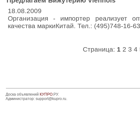
Предлагаем Бижутерию Viennois
18.08.2009
Организация - импортер реализует о
качества маркиКитай. Тел.: (495)748-16-6
Страница:
1
2
3
4
Доска объявлений
КУПРО
.РУ.
Администратор:
support@kupro.ru
.