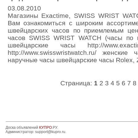
03.08.2010
Магазины Exactime, SWISS WRIST WATC
Вам ознакомиться с широким ассортиме
швейцарских часов по приемлемым цен
часов SWISS WRIST WATCH (часы по п
швейцарские часы http://www.exac
http://www.swisswristwatch.ru/ женские ч
наручные часы швейцарские часы Rolex, Ze
Страница:
1
2
3
4
5
6
7
8
Доска объявлений
КУПРО
.РУ.
Администратор:
support@kupro.ru
.