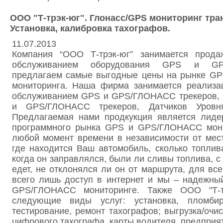
ООО "Т-трэк-юг". Глонасс/GPS мониторинг тра
Установка, калибровка тахографов.
11.07.2013
Компания “ООО Т-трэк-юг” занимается прода
обслуживанием оборудования GPS и G
предлагаем самые выгодные цены на рынке G
мониторинга. Наша фирма занимается реализац
обслуживанием GPS и GPS/ГЛОНАСС трекеров,
и GPS/ГЛОНАСС трекеров, Датчиков Уровн
Предлагаемая нами продкукция является лиде
программного рынка GPS и GPS/ГЛОНАСС мони
любой момент времени в независимости от мес
где находится Ваш автомобиль, сколько топлива
когда он заправлялся, были ли сливы топлива, с
едет, не отклонялся ли он от маршрута, для все
всего лишь доступ в интернет и мы – надежны
GPS/ГЛОНАСС мониторинге. Также ООО "Т-тр
следующие виды услуг: установка, пломбиро
тестирование, ремонт тахографов; выгрузка/очи
цифрового тахографа, карты водителя, предприят