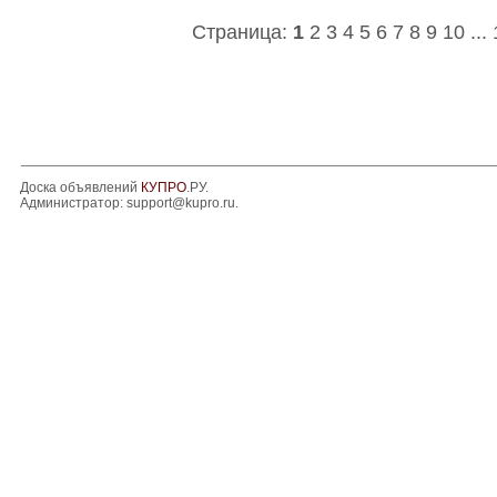
Страница:
1
2
3
4
5
6
7
8
9
10
...
Доска объявлений
КУПРО
.РУ.
Администратор:
support@kupro.ru
.