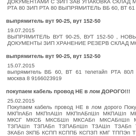
ДОКУМЕНТАМИ С ЗИП ЗАВ УПАКОВКА СКЛАД 
РТА 80 ЗИП РТА 80 ВЫПРЯМИТЕЛЬ ВБ 60, ВТ 61
выпрямитель вут 90-25, вут 152-50
19.07.2015
ВЫПРЯМИТЕЛЬ ВУТ 90-25, ВУТ 152-50 , НО
ДОКУМЕНТЫ ЗИП ХРАНЕНИЕ РЕЗЕРВ СКЛАД М
выпрямитель вут 90-25, вут 152-50
15.07.2015
выпрямитель ВБ 60, ВТ 61 телетайп РТА 80Л
москва 8 9166023919
покупаем кабель провод НЕ в лом ДОРОГО!!!
25.02.2015
Покупаем кабель провод НЕ в лом дорого Поку
МКПпАБп МКПпАШп МКПпАБпШп МКПАШп М
МКСГ МКСБ МКСБШп МКСАБп МКСАБпШп 
ТЗПАШп ТЗПАБп ТЗПАБпШп ТЗАШп ТЗАБп 
ЗКАБп ЗКПБ КСПП КСППБ КСПЗП КМГ ТППЭп 