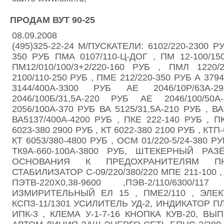
ПРОДАМ ВУТ 90-25
08.09.2008
(495)325-22-24 М/ПУСКАТЕЛИ: 6102/220-2300 Р
350 РУБ ПМА 0107/110-Ц-ДОГ , ПМ 12-100/150
ПМ12/010/100/3+2/220-160 РУБ , ПМЛ 1220
2100/110-250 РУБ , ПМЕ 212/220-350 РУБ А 3794
3144/400А-3300 РУБ АЕ 2046/10Р/63
2046/100Б/31,5А-220 РУБ АЕ 2046/100/5
2056/100А-370 РУБ ВА 5125/31,5А-210 РУБ , В
ВА5137/400А-4200 РУБ , ПКЕ 222-140 РУБ , П
6023-380 2900 РУБ , КТ 6022-380 2100 РУБ , КТП
КТ 6053/380-4800 РУБ , ОСМ 01/220-5/24-380
ТК9А-660-100А-3800 РУБ, ШТЕКЕРНЫЙ РАЗ
ОСНОВАНИЯ К ПРЕДОХРАНИТЕЛЯМ ПН
СТАБИЛИЗАТОР С-09/220/380/220 МПЕ 211-100
ПЭТВ-220Х0,38-9600 ,ПЭВ-2/110/6300/
ИЗМИРИТЕЛЬНЫЙ ЕЛ 15 , ПМЕ2/110 , ЭЛЕ
КСПЗ-11/1301 УСИЛИТЕЛЬ УД-2, ИНДИКАТОР 
ИПК-3 , КЛЕМА У-1-7-16 КНОПКА КУВ-20, ВЫ