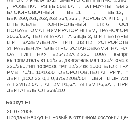
АВТОМ-ЛИНИЯ-ЗАШ-ЭНЕРГО-СЕТЬ БПНС-2/380 Б
, РОЗЕТКА РЗ-8Б-50В-6А , ЭЛ-МУФТЫ ЭМ
БЛОКИРОВОЧНЫЙ ВБ-11 , ВБ-12,
БВК-260,261,262,263 264,265 , КОРОБКА КП-5 ,
ШТЕПСЕЛЬ КОНТРОЛЬНЫЙ ШК-6 ОСМ 1
ПОЛУАВТОМАТ-НУМИРАТОР НП-8М, ТРАНСФОРМ
2056/63А, ТЕЛ-АПАРАТ ТА 68ЦБ-2, ШИТ БАТАР
ШИТ ЗАЗЕМЛЕНИЯ ТИП Ш3-П2, УСТРОЙСТ
УПРАВЛЕНИЯ ЭЛЕКТРО УСТАНОВКАМИ НА НА
ОА ТИП НКУ 8254/22А-2-220Т-100А, выпря
выпрямитель вт 61/5-3, двигатель мап-121/4-ом1 
220/380,тип тормоза тмт-12/2,4кв-1500 БЛОК Г
РМВ 70/11-10/1600 ОБОРОТОВ,ТЕЛ-АП-РИФ, те
ДВИГ-ДСО-32-0,1-0,375/220В/50Г ДВИГ-ШДР-
АП-2МТ/2,5А , АП-2МТ/1,6А ,АП-3МТ/6,3А , ПР
ДВИГАТЕЛЬ СЛ-369/110
Беркут Е1
26.07.2008
Продам Беркут Е1 новый в отличном состонии цена