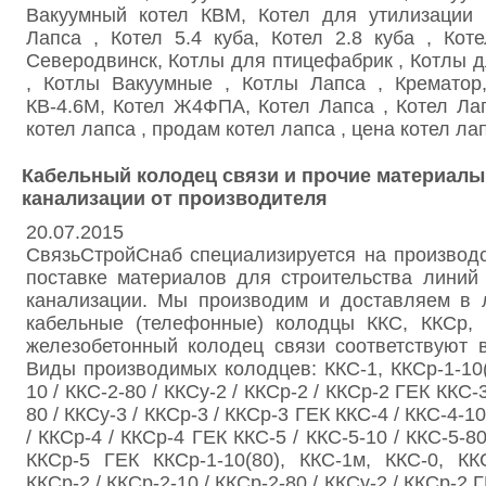
Вакуумный котел КВМ, Котел для утилизации 
Лапса , Котел 5.4 куба, Котел 2.8 куба , Ко
Северодвинск, Котлы для птицефабрик , Котлы 
, Котлы Вакуумные , Котлы Лапса , Крематор
КВ-4.6М, Котел Ж4ФПА, Котел Лапса , Котел Лап
котел лапса , продам котел лапса , цена котел ла
Кабельный колодец связи и прочие материалы
канализации от производителя
20.07.2015
СвязьСтройСнаб специализируется на производ
поставке материалов для строительства линий
канализации. Мы производим и доставляем в 
кабельные (телефонные) колодцы ККС, ККСр,
железобетонный колодец связи соответствуют 
Виды производимых колодцев: ККС-1, ККСр-1-10(8
10 / ККС-2-80 / ККСу-2 / ККСр-2 / ККСр-2 ГЕК ККС-3
80 / ККСу-3 / ККСр-3 / ККСр-3 ГЕК ККС-4 / ККС-4-10
/ ККСр-4 / ККСр-4 ГЕК ККС-5 / ККС-5-10 / ККС-5-80
ККСр-5 ГЕК ККСр-1-10(80), ККС-1м, ККС-0, КК
ККСр-2 / ККСр-2-10 / ККСр-2-80 / ККСу-2 / ККСр-2 