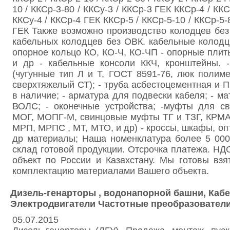
10 / ККСр-3-80 / ККСу-3 / ККСр-3 ГЕК ККСр-4 / ККС
ККСу-4 / ККСр-4 ГЕК ККСр-5 / ККСр-5-10 / ККСр-5-8
ГЕК Также возможно производство колодцев без 
кабельных колодцев без ОВК. кабельные колодц
опорное кольцо КО, КО-Ч, КО-ЧП - опорные плит
и др - кабельные консоли ККЧ, кронштейны. 
(чугунные тип Л и Т, ГОСТ 8591-76, люк полим
сверхтяжелый СТ); - труба асбестоцементная и 
в наличие; - арматура для подвески кабеля; - м
ВОЛС; - оконечные устройства; -муфты для с
МОГ, МОПГ-М, свинцовые муфты ТГ и ТЗГ, КРМА
МРП, МРПС , МТ, МТО, и др) - кроссы, шкафы, опт
др материалы; Наша номенклатура более 5 000
склад готовой продукции. Отсрочка платежа. НД
объект по России и Казахстану. Мы готовы вз
комплектацию материалами Вашего объекта.
Дизель-генарторы , водонапорной башни, Кабе
Электродвигатели Частотные преобразовател
05.07.2015