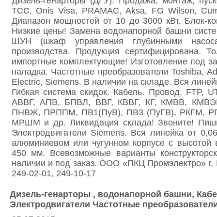
Дизель-генарторы (ДГУ). Продажа, монтаж, пуск
ТСС, Onis Visa, PRAMAC, Aksa, FG Wilson, Cu
Диапазон мощностей от 10 до 3000 кВт. Блок-к
Низкие цены! Замена водонапорной башни сист
ШУН (шкаф управления глубинными насоса
производства. Продукция сертифицирована. То
импортные комплектующие! Изготовление под зак
наладка. Частотные преобразователи Toshiba, Adv
Electric, Siemens. В наличии на складе. Вся линейк
Гибкая система скидок. Кабель. Провод. FTP, 
АВВГ, АПВ, БПВЛ, ВВГ, КВВГ, КГ, КМВВ, КМВ
ПНВЖ, ПРППМ, ПВ1(ПуВ), ПВ3 (ПуГВ), РКГМ, 
МРШМ и др. Ликвидация склада! Звоните! Пиши
Электродвигатели Siemens. Вся линейка от 0,06
алюминиевом или чугунном корпусе с высотой 
450 мм. Всевозможные варианты конструкторск
наличии и под заказ. ООО «ПКЦ Промэлектро» г. 
249-02-01, 249-10-17
Дизель-генарторы , водонапорной башни, Кабе
Электродвигатели Частотные преобразовател