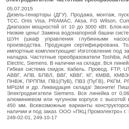
05.07.2015
Дизель-генарторы (ДГУ). Продажа, монтаж, пуск
ТСС, Onis Visa, PRAMAC, Aksa, FG Wilson, Cu
Диапазон мощностей от 10 до 3000 кВт. Блок-к
Низкие цены! Замена водонапорной башни сист
ШУН (шкаф управления глубинными насоса
производства. Продукция сертифицирована. То
импортные комплектующие! Изготовление под зак
наладка. Частотные преобразователи Toshiba, Adv
Electric, Siemens. В наличии на складе. Вся линейк
Гибкая система скидок. Кабель. Провод. FTP, 
АВВГ, АПВ, БПВЛ, ВВГ, КВВГ, КГ, КМВВ, КМВ
ПНВЖ, ПРППМ, ПВ1(ПуВ), ПВ3 (ПуГВ), РКГМ, 
МРШМ и др. Ликвидация склада! Звоните! Пиши
Электродвигатели Siemens. Вся линейка от 0,06
алюминиевом или чугунном корпусе с высотой 
450 мм. Всевозможные варианты конструкторск
наличии и под заказ. ООО «ПКЦ Промэлектро» г. 
249-02-01, 249-10-17