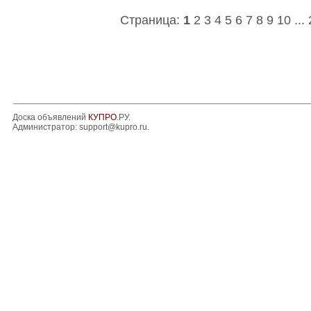
Страница:
1
2
3
4
5
6
7
8
9
10
...
Доска объявлений
КУПРО
.РУ.
Администратор:
support@kupro.ru
.