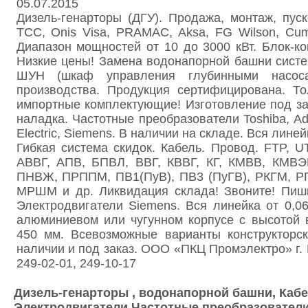
05.07.2015
Дизель-генарторы (ДГУ). Продажа, монтаж, пуск
ТСС, Onis Visa, PRAMAC, Aksa, FG Wilson, Cu
Диапазон мощностей от 10 до 3000 кВт. Блок-к
Низкие цены! Замена водонапорной башни сист
ШУН (шкаф управления глубинными насоса
производства. Продукция сертифицирована. То
импортные комплектующие! Изготовление под зак
наладка. Частотные преобразователи Toshiba, Adv
Electric, Siemens. В наличии на складе. Вся линейк
Гибкая система скидок. Кабель. Провод. FTP, 
АВВГ, АПВ, БПВЛ, ВВГ, КВВГ, КГ, КМВВ, КМВ
ПНВЖ, ПРППМ, ПВ1(ПуВ), ПВ3 (ПуГВ), РКГМ, 
МРШМ и др. Ликвидация склада! Звоните! Пиши
Электродвигатели Siemens. Вся линейка от 0,06
алюминиевом или чугунном корпусе с высотой 
450 мм. Всевозможные варианты конструкторск
наличии и под заказ. ООО «ПКЦ Промэлектро» г. 
249-02-01, 249-10-17
Дизель-генарторы , водонапорной башни, Кабе
Электродвигатели Частотные преобразовател