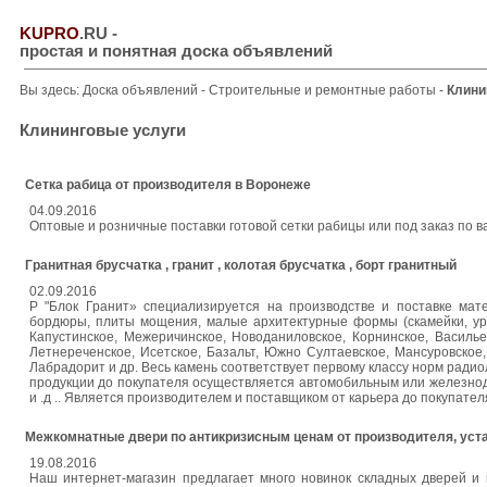
KUPRO
.RU
-
простая и понятная доска объявлений
Вы здесь:
Доска объявлений
-
Строительные и ремонтные работы
-
Клини
Клининговые услуги
Сетка рабица от производителя в Воронеже
04.09.2016
Оптовые и розничные поставки готовой сетки рабицы или под заказ по
Гранитная брусчатка , гранит , колотая брусчатка , борт гранитный
02.09.2016
Р "Блок Гранит» специализируется на производстве и поставке мате
бордюры, плиты мощения, малые архитектурные формы (скамейки, урны
Капустинское, Межеричинское, Новоданиловское, Корнинское, Васильев
Летнереченское, Исетское, Базальт, Южно Султаевское, Мансуровское,
Лабрадорит и др. Весь камень соответствует первому классу норм радио
продукции до покупателя осуществляется автомобильным или железнод
и .д .. Является производителем и поставщиком от карьера до покупат
Межкомнатные двери по антикризисным ценам от производителя, уст
19.08.2016
Наш интернет-магазин предлагает много новинок складных дверей и 