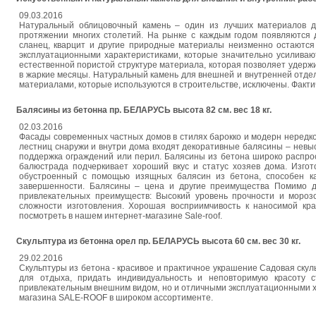
09.03.2016
Натуральный облицовочный камень – один из лучших материалов дл
протяжении многих столетий. На рынке с каждым годом появляются 
сланец, кварцит и другие природные материалы неизменно остаются
эксплуатационными характеристиками, которые значительно усиливаю
естественной пористой структуре материала, которая позволяет удерж
в жаркие месяцы. Натуральный камень для внешней и внутренней отдел
материалами, которые используются в строительстве, исключены. Факти
Балясины из бетонна пр. БЕЛАРУСЬ высота 82 см. вес 18 кг.
02.03.2016
Фасады современных частных домов в стилях барокко и модерн нередко
лестниц снаружи и внутри дома входят декоративные балясины – нев
поддержка ограждений или перил. Балясины из бетона широко распрос
балюстрада подчеркивает хороший вкус и статус хозяев дома. Изго
обустроенный с помощью изящных балясин из бетона, способен кач
завершенности. Балясины – цена и другие преимущества Помимо д
привлекательных преимуществ: Высокий уровень прочности и морозо
сложности изготовления. Хорошая восприимчивость к наносимой кр
посмотреть в нашем интернет-магазине Sale-roof.
Скульптура из бетонна орел пр. БЕЛАРУСЬ высота 60 см. вес 30 кг.
29.02.2016
Скульптуры из бетона - красивое и практичное украшение Садовая ску
для отдыха, придать индивидуальность и неповторимую красоту с
привлекательным внешним видом, но и отличными эксплуатационными х
магазина SALE-ROOF в широком ассортименте.