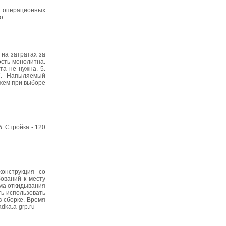
е операционных
о.
на затратах за
сть монолитна.
а не нужна. 5.
7. Напыляемый
ожем при выборе
б. Стройка - 120
конструкция со
бований к месту
ема откидывания
ть использовать
в сборке. Время
dka.a-grp.ru