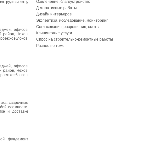
Озеленение, благоустройство
сотрудничеству
Декоративные работы
Дизайн интерьеров
Экспертиза, исследование, мониторинг
Согласования, разрешения, сметы
еджей, офисов,
Клининговые услуги
 район, Чехов,
роек.хозблоков.
Спрос на строительно-ремонтные работы
Разное по теме
еджей, офисов,
 район, Чехов,
роек.хозблоков.
ника, сварочные
бой сложности.
пке и доставке
вой фундамент