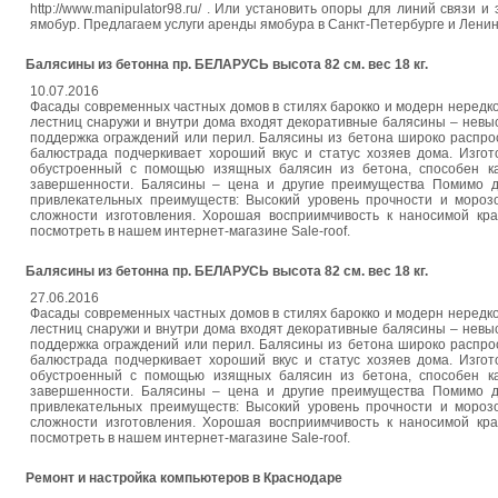
http://www.manipulator98.ru/ . Или установить опоры для линий связи 
ямобур. Предлагаем услуги аренды ямобура в Санкт-Петербурге и Ленин
Балясины из бетонна пр. БЕЛАРУСЬ высота 82 см. вес 18 кг.
10.07.2016
Фасады современных частных домов в стилях барокко и модерн нередко
лестниц снаружи и внутри дома входят декоративные балясины – нев
поддержка ограждений или перил. Балясины из бетона широко распрос
балюстрада подчеркивает хороший вкус и статус хозяев дома. Изго
обустроенный с помощью изящных балясин из бетона, способен кач
завершенности. Балясины – цена и другие преимущества Помимо д
привлекательных преимуществ: Высокий уровень прочности и морозо
сложности изготовления. Хорошая восприимчивость к наносимой кр
посмотреть в нашем интернет-магазине Sale-roof.
Балясины из бетонна пр. БЕЛАРУСЬ высота 82 см. вес 18 кг.
27.06.2016
Фасады современных частных домов в стилях барокко и модерн нередко
лестниц снаружи и внутри дома входят декоративные балясины – нев
поддержка ограждений или перил. Балясины из бетона широко распрос
балюстрада подчеркивает хороший вкус и статус хозяев дома. Изго
обустроенный с помощью изящных балясин из бетона, способен кач
завершенности. Балясины – цена и другие преимущества Помимо д
привлекательных преимуществ: Высокий уровень прочности и морозо
сложности изготовления. Хорошая восприимчивость к наносимой кр
посмотреть в нашем интернет-магазине Sale-roof.
Ремонт и настройка компьютеров в Краснодаре