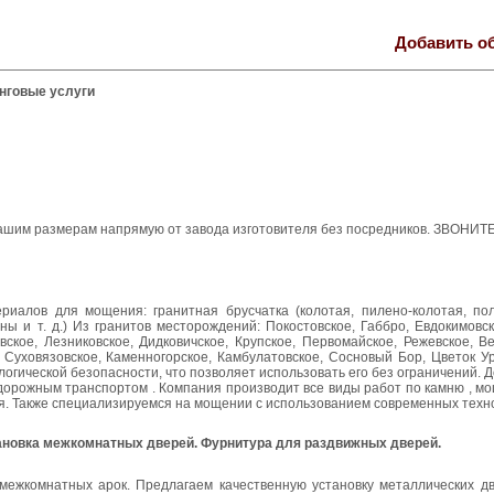
Добавить о
нговые услуги
 вашим размерам напрямую от завода изготовителя без посредников. ЗВОНИТЕ
риалов для мощения: гранитная брусчатка (колотая, пилено-колотая, пол
 и т. д.) Из гранитов месторождений: Покостовское, Габбро, Евдокимовск
ское, Лезниковское, Дидковичское, Крупское, Первомайское, Режевское, Ве
 Суховязовское, Каменногорское, Камбулатовское, Сосновый Бор, Цветок Ур
логической безопасности, что позволяет использовать его без ограничений. Д
орожным транспортом . Компания производит все виды работ по камню , мо
еля. Также специализируемся на мощении с использованием современных техн
ановка межкомнатных дверей. Фурнитура для раздвижных дверей.
межкомнатных арок. Предлагаем качественную установку металлических дв