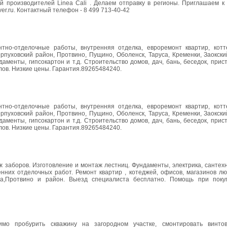
 производителей Linea Cali . Делаем отправку в регионы. Приглашаем к 
r.ru. Контактный телефон - 8 499 713-40-42
но-отделочные работы, внутренняя отделка, евроремонт квартир, котт
уховcкий район, Протвино, Пущино, Оболенск, Таруса, Кременки, Заокский
аменты, гипсокартон и т.д. Строительство домов, дач, бань, беседок, прист
лов. Низкие цены. Гарантия.89265484240.
но-отделочные работы, внутренняя отделка, евроремонт квартир, котт
уховcкий район, Протвино, Пущино, Оболенск, Таруса, Кременки, Заокский
аменты, гипсокартон и т.д. Строительство домов, дач, бань, беседок, прист
лов. Низкие цены. Гарантия.89265484240.
ж заборов. Изготовление и монтаж лестниц. Фундаменты, электрика, сантех
нних отделочных работ. Ремонт квартир , котеджей, офисов, магазинов лю
уса,Протвино и район. Выезд специалиста бесплатно. Помощь при поку
мо пробурить скважину на загородном участке, смонтировать винто