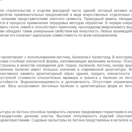
я строительства и отделки фасадной части зданий, который активно и
десятки привлекательных предложений в виде искусственных отделочных 
 лучшими представителями элитного сегмента. Природный камень облада
тся в процессе применения передовых методов обработки. В первую очере
ивать тепло зимой и способствует приятному, прохладному микроклимату в
ки обладает таким уникальным свойством как инертность. Любые взаимодей
чески это означает идеальную совместимость по всем направлениям.
 проектируют с использованием лестниц, балконов и балюстрад. В конструк
ысокие столбики элегантной формы, напоминающие маленькие колонны. Осно
транены в качестве ограждения для террас, балконов, лестниц, иногда кр
товление балясин имеет большое значение в современной архитектуре. Ф
ественно оживить архитектурный образ здания, придать элегантности 
оступной стоимости относительно мрамора и гранита у балясин из бет
стойкости. Водонепроницаемость и долговечность. Отсутствие ограниче
аске. Весь ассортимент бетонных балясин и архитектурных форм из бе
льптура из бетона способна превратить скучную придомовую территорию в и
тандартному дачному участку. Высокая популярность изделий обуслов
арактеристиками. Садовые скульптуры из бетона представлены в каталоге 