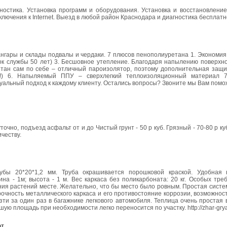
гностика. Установка программ и оборудования. Установка и восстановлени
ючения к Internet. Выезд в любой район Краснодара и диагностика бесплатн
гары и склады подвалы и чердаки. 7 плюсов пенополиуретана 1. Экономия 
ок службы 50 лет) 3. Бесшовное утепление. Благодаря напылению поверхно
тан сам по себе – отличный пароизолятор, поэтому дополнительная защит
ас!) 6. Напыляемый ППУ – сверхлегкий теплоизоляционный материал 
уальный подход к каждому клиенту. Остались вопросы? Звоните мы Вам пом
чно, подъезд асфальт от и до Чистый грунт - 50 р куб. Грязный - 70-80 р ку
честву.
убы 20*20*1,2 мм. Труба окрашивается порошковой краской. Удобная 
а - 1м; высота - 1 м. Вес каркаса без поликарбоната: 20 кг. Особых тре
ния растений месте. Желательно, что бы место было ровным. Простая сист
прочность металлического каркаса и его противостояние коррозии, возможнос
ти за один раз в багажнике легкового автомобиля. Теплица очень простая 
ю площадь при необходимости легко переносится по участку. http://zhar-grya
от