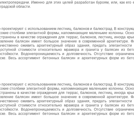
и электропередачи. Именно для этих целей разработан буроям, или, как его
градской области.
 проектируют с использованием лестниц, балконов и балюстрад. В конструк
ысокие столбики элегантной формы, напоминающие маленькие колонны. Осно
транены в качестве ограждения для террас, балконов, лестниц, иногда кр
товление балясин имеет большое значение в современной архитектуре. Ф
ественно оживить архитектурный образ здания, придать элегантности 
оступной стоимости относительно мрамора и гранита у балясин из бет
стойкости. Водонепроницаемость и долговечность. Отсутствие ограниче
аске. Весь ассортимент бетонных балясин и архитектурных форм из бе
 проектируют с использованием лестниц, балконов и балюстрад. В конструк
ысокие столбики элегантной формы, напоминающие маленькие колонны. Осно
транены в качестве ограждения для террас, балконов, лестниц, иногда кр
товление балясин имеет большое значение в современной архитектуре. Ф
ественно оживить архитектурный образ здания, придать элегантности 
оступной стоимости относительно мрамора и гранита у балясин из бет
стойкости. Водонепроницаемость и долговечность. Отсутствие ограниче
аске. Весь ассортимент бетонных балясин и архитектурных форм из бе