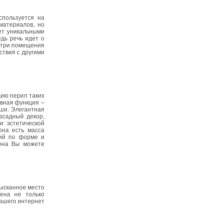
спользуется на
материалов, но
ет уникальными
дь речь идет о
нутри помещения
ствия с другими
цию перил таких
вная функция –
ыши. Элегантная
асадный декор,
и эстетической
она есть масса
ний по форме и
тона Вы можете
зысканное место
лена не только
нашего интернет