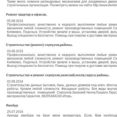
Также много новинок цилиндровых механизмов для раздвижных дверей
строительные организации. Посмотреть можно на сайте http://www.domdve
Ремонт квартир и офисов.
05.08.2016
Профессионально, качественно и недорого выполняем любые ремонт
магазинов любой сложности, ремонт производственных помещений Серп
Климовск, Подольск. Устройство кровли и крыш, установка дверей, фунд
Выезд специалиста бесплатно. Помощь при покупке и доставке материа
Строительство (ремонт) серпухов,районы.
03.08.2016
Профессионально, качественно и недорого выполняем любые ремонт
магазинов любой сложности, ремонт производственных помещений Серп
Климовск, Подольск. Устройство кровли и крыш, установка дверей, фунд
Выезд специалиста бесплатно. Помощь при покупке и доставке материа
Строительство и ремонт серпухов,заокский,чехов,таруса районы.
02.08.2016
Строительство дачных бытовок, бань, дачных домиков под ключ. Монта
работы. Кровли любой сложности. Фасадные работы. Все виды внутре
производственных помещений Серпухов.Заокский,Чехов,Пущино,Тар
материалов.Гарантия. 89265484240-Игорь.
Ямобур
25.07.2016
Аренда ямобура на базе мини экскаватора. Если, Вам необходи