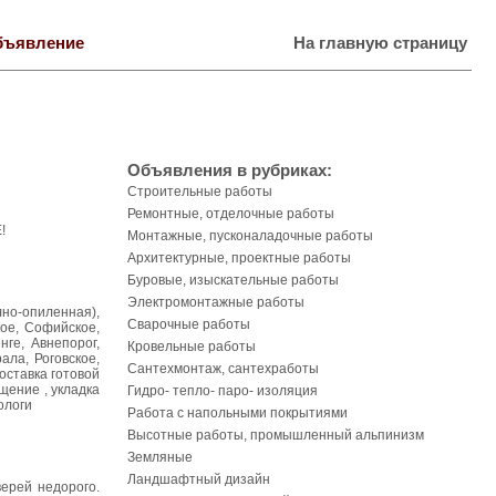
бъявление
На главную страницу
Объявления в рубриках:
Строительные работы
Ремонтные, отделочные работы
!
Монтажные, пусконаладочные работы
Архитектурные, проектные работы
Буровые, изыскательные работы
Электромонтажные работы
но-опиленная),
Сварочные работы
ое, Софийское,
нге, Авнепорог,
Кровельные работы
ала, Роговское,
Сантехмонтаж, сантехработы
оставка готовой
щение , укладка
Гидро- тепло- паро- изоляция
ологи
Работа с напольными покрытиями
Высотные работы, промышленный альпинизм
Земляные
Ландшафтный дизайн
ерей недорого.