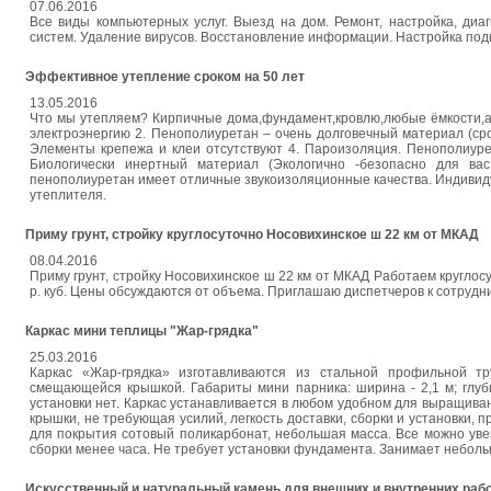
07.06.2016
Все виды компьютерных услуг. Выезд на дом. Ремонт, настройка, диа
систем. Удаление вирусов. Восстановление информации. Настройка подкл
Эффективное утепление сроком на 50 лет
13.05.2016
Что мы утепляем? Кирпичные дома,фундамент,кровлю,любые ёмкости,ан
электроэнергию 2. Пенополиуретан – очень долговечный материал (ср
Элементы крепежа и клеи отсутствуют 4. Пароизоляция. Пенополиуре
Биологически инертный материал (Экологично -безопасно для в
пенополиуретан имеет отличные звукоизоляционные качества. Индивид
утеплителя.
Приму грунт, стройку круглосуточно Носовихинское ш 22 км от МКАД
08.04.2016
Приму грунт, стройку Носовихинское ш 22 км от МКАД Работаем круглосуто
р. куб. Цены обсуждаются от объема. Приглашаю диспетчеров к сотрудни
Каркас мини теплицы "Жар-грядка"
25.03.2016
Каркас «Жар-грядка» изготавливаются из стальной профильной тр
смещающейся крышкой. Габариты мини парника: ширина - 2,1 м; глубин
установки нет. Каркас устанавливается в любом удобном для выращива
крышки, не требующая усилий, легкость доставки, сборки и установки, 
для покрытия сотовый поликарбонат, небольшая масса. Все можно увез
сборки менее часа. Не требует установки фундамента. Занимает небольшу
Искусственный и натуральный камень для внешних и внутренних раб