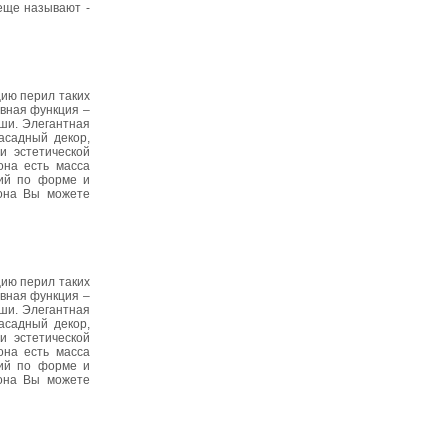
 еще называют -
цию перил таких
вная функция –
ыши. Элегантная
асадный декор,
и эстетической
она есть масса
ний по форме и
тона Вы можете
цию перил таких
вная функция –
ыши. Элегантная
асадный декор,
и эстетической
она есть масса
ний по форме и
тона Вы можете