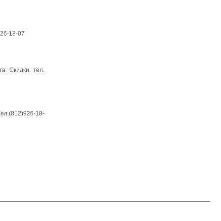
926-18-07
а. Скидки. тел.
ел.(812)926-18-