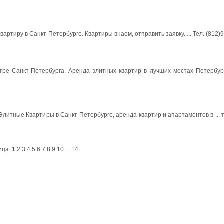
ртиру в Санкт-Петербурге. Квартиры внаем, отправить заявку. ... Тел. (812)
тре Санкт-Петербурга. Аренда элитных квартир в лучших местах Петербург
Элитные Квартиры в Санкт-Петербурге, аренда квартир и апартаментов в ... т
ица:
1
2
3
4
5
6
7
8
9
10
...
14