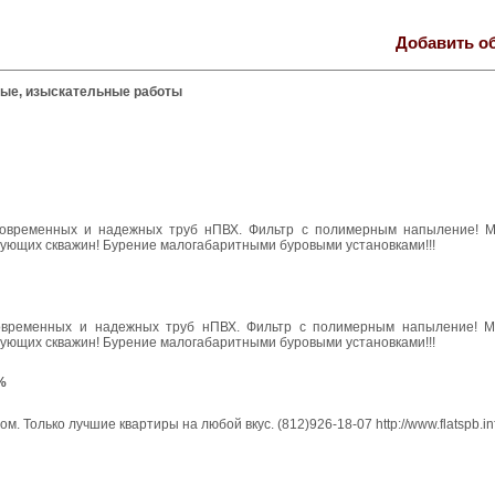
Добавить о
ые, изыскательные работы
современных и надежных труб нПВХ. Фильтр с полимерным напыление! М
ующих скважин! Бурение малогабаритными буровыми установками!!!
современных и надежных труб нПВХ. Фильтр с полимерным напыление! М
ующих скважин! Бурение малогабаритными буровыми установками!!!
%
 Только лучшие квартиры на любой вкус. (812)926-18-07 http://www.flatspb.in