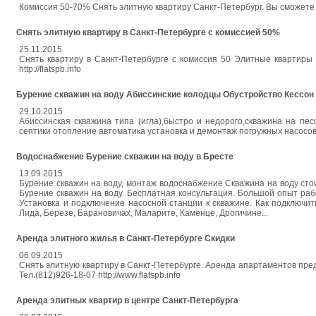
Комиссия 50-70% Снять элитную квартиру Санкт-Петербург. Вы сможете сн
Снять элитную квартиру в Санкт-Петербурге с комиссией 50%
25.11.2015
Снять квартиру в Санкт-Петербурге с комиссия 50 Элитные квартиры 
http://flatspb.info
Бурение скважин на воду Абиссинские колодцы Обустройство Кессон
29.10.2015
Абиссинская скважина типа (игла),быстро и недорого,скважина на пес
септики отопление автоматика установка и демонтаж погружных насосов
Водоснабжение Бурение скважин на воду в Бресте
13.09.2015
Бурение скважин на воду, монтаж водоснабжение Скважина на воду стоим
Бурение скважин на воду. Бесплатная консультация. Большой опыт раб
Установка и подключение насосной станции к скважине. Как подключит
Лида, Березе, Барановичах, Маларите, Каменце, Дрогичине...
Аренда элитного жилья в Санкт-Петербурге Скидки
06.09.2015
Снять элитную квартиру в Санкт-Петербурге. Аренда апартаментов пре
Тел.(812)926-18-07 http://www.flatspb.info
Аренда элитных квартир в центре Санкт-Петербурга