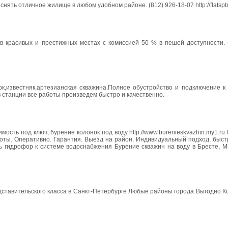
ять отличное жилище в любом удобном районе. (812) 926-18-07 http://flatspb.
в красивых и престижных местах с комиссией 50 % в пешей доступности. (
ок,известняк,артезианская скважина.Полное обустройство и подключение к
 станции все работы произведем быстро и качественно.
ость под ключ, бурение колонок под воду http://www.burenieskvazhin.my1.r
оты. Оперативно. Гарантия. Выезд на район. Индивидуальный подход, быст
ь гидрофор к системе водоснабжения Бурение скважин на воду в Бресте, М
дставительского класса в Санкт-Петербурге Любые районы города Выгодно 