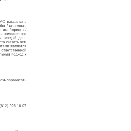
.info
СМС рассылки с
бег / стоимость
стика / юристы /
ша компания как
Мы каждый день
то сказать чем
нтами являются
 ответственной
льный подход к
мочь заработать
812) 926-18-07