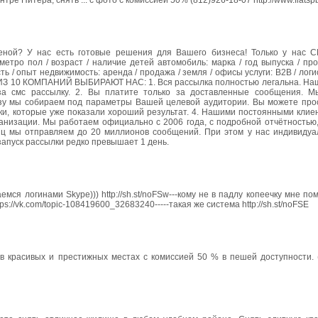
тре Питера, снять ... с фото с комиссией 50% (812)926-18-07 http://www.flatspb
еной? У нас есть готовые решения для Вашего бизнеса! Только у нас 
етро пол / возраст / наличие детей автомобиль: марка / год выпуска / про
ть / опыт недвижимость: аренда / продажа / земля / офисы услуги: B2B / логи
 8 ИЗ 10 КОМПАНИЙ ВЫБИРАЮТ НАС: 1. Вся рассылка полностью легальна. На
 за смс рассылку. 2. Вы платите только за доставленные сообщения. 
азу мы собираем под параметры Вашей целевой аудитории. Вы можете прос
ки, которые уже показали хороший результат. 4. Нашими постоянными клие
анизации. Мы работаем официально с 2006 года, с подробной отчётностью,
яц мы отправляем до 20 миллионов сообщений. При этом у нас индивидуа
запуск рассылки редко превышает 1 день.
я логинами Skype))) http://sh.st/noFSw---кому не в падлу копеечку мне по
ps://vk.com/topic-108419600_32683240-----такая же система http://sh.st/noFSE
в красивых и престижных местах с комиссией 50 % в пешей доступности. (