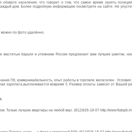
% обхвате населения, что говорит о том, что самое время занять позиции
 каждый дом. Более подробную информацию посмотрите на сайте. Не упусти
 можно по фото удалённо.
де маститые барыги и утюжники России предлагают вам лучшие шмотки, ни
нание ПК, коммуникабельность, опыт работы в торговле желателен . Условия: 
Белая зарплата,выплачивается вовремя 5. Размер оплаты зависит от Вашей р
%
 Только лучшие квартиры на любой вкус. (812)926-18-07 http://www.flatspb.in