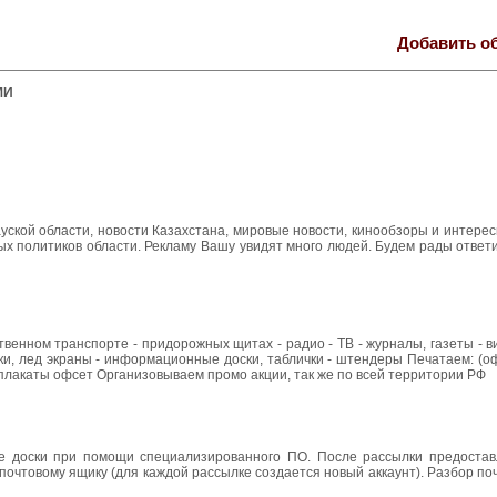
Добавить о
МИ
ауской области, новости Казахстана, мировые новости, кинообзоры и интер
х политиков области. Рекламу Вашу увидят много людей. Будем рады ответ
твенном транспорте - придорожных щитах - радио - ТВ - журналы, газеты - 
ки, лед экраны - информационные доски, таблички - штендеры Печатаем: (оф
- плакаты офсет Организовываем промо акции, так же по всей территории РФ
е доски при помощи специализированного ПО. После рассылки предоставл
почтовому ящику (для каждой рассылке создается новый аккаунт). Разбор по