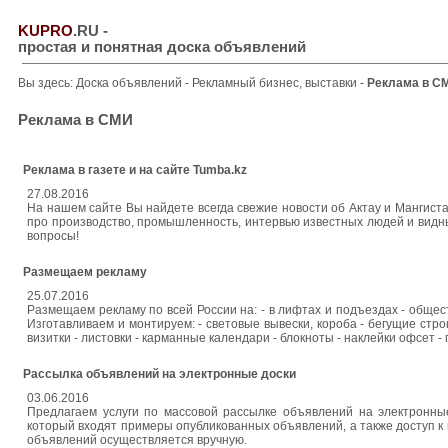
KUPRO
.RU
-
простая и понятная доска объявлений
Вы здесь:
Доска объявлений
-
Рекламный бизнес, выставки
-
Реклама в С
Реклама в СМИ
Реклама в газете и на сайте Tumba.kz
27.08.2016
На нашем сайте Вы найдете всегда свежие новости об Актау и Мангист
про производство, промышленность, интервью известных людей и видны
вопросы!
Размещаем рекламу
25.07.2016
Размещаем рекламу по всей России на: - в лифтах и подъездах - общес
Изготавливаем и монтируем: - световые вывески, короба - бегущие стро
визитки - листовки - карманные календари - блокноты - наклейки офсет 
Рассылка объявлений на электронные доски
03.06.2016
Предлагаем услуги по массовой рассылке объявлений на электронны
который входят примеры опубликованных объявлений, а также доступ к 
объявлений осуществляется вручную.