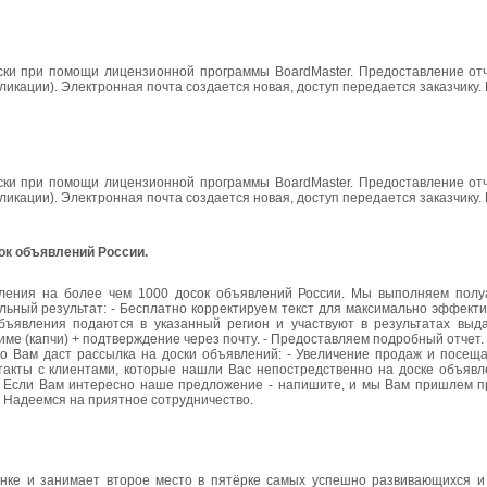
ки при помощи лицензионной программы BoardMaster. Предоставление отч
бликации). Электронная почта создается новая, доступ передается заказчику
ки при помощи лицензионной программы BoardMaster. Предоставление отч
бликации). Электронная почта создается новая, доступ передается заказчику
ок объявлений России.
ления на более чем 1000 досок объявлений России. Мы выполняем полу
ьный результат: - Бесплатно корректируем текст для максимально эффекти
бъявления подаются в указанный регион и участвуют в результатах выд
ме (капчи) + подтверждение через почту. - Предоставляем подробный отчет.
то Вам даст рассылка на доски объявлений: - Увеличение продаж и посещ
онтакты с клиентами, которые нашли Вас непостредственно на доске объяв
ов. Если Вам интересно наше предложение - напишите, и мы Вам пришлем 
. Надеемся на приятное сотрудничество.
нке и занимает второе место в пятёрке самых успешно развивающихся и