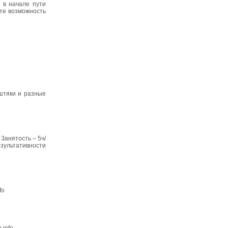
 в начале пути
те возможность
штяки и разные
Занятость – 5ч/
езультативности
fo