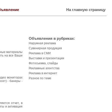
бъявление
На главную страницу
Объявления в рубриках:
Наружная реклама
Сувенирная продукция
есные материалы
Реклама в СМИ
ить на все Ваши
Выставки и презентации
Фотосьемка, слайды
Рекламные агентства
Реклама в интернет
видео мониторах
Разное по теме
сет) - банеры -
яется отчет, в
чты и активация