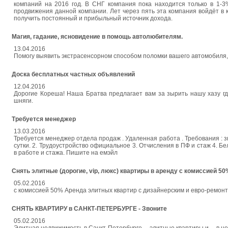
компаний на 2016 год. В СНГ компания пока находится только в 1-3
продвижения данной компании. Лет через пять эта компания войдёт в
получить постоянный и прибыльный источник дохода.
Магия, гадание, ясновидение в помощь автолюбителям.
13.04.2016
Помогу выявить экстрасенсорном способом поломки вашего автомобиля,
Доска бесплатных частных объявлений
12.04.2016
Дорогие Кореша! Наша Братва предлагает вам за зырить нашу хазу г
шняги.
Требуется менеджер
13.03.2016
Требуется менеджер отдела продаж . Удаленная работа . Требования : з
сутки. 2. Трудоустройство официальное 3. Отчисления в ПФ и стаж 4. 
в работе и стажа. Пишите на емэйл
Снять элитные (дорогие, vip, люкс) квартиры в аренду с комиссией 50
05.02.2016
с комиссией 50% Аренда элитных квартир с дизайнерским и евро-ремонтом.
СНЯТЬ КВАРТИРУ в САНКТ-ПЕТЕРБУРГЕ - Звоните
05.02.2016