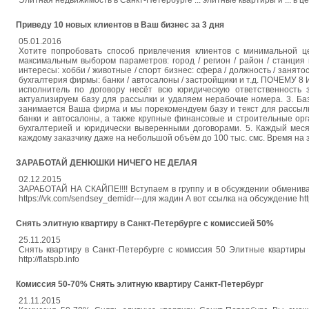
Элитная недвижимость в Санкт-Петербурге ... элитные квартиры и ... в цен
Приведу 10 новых клиентов в Ваш бизнес за 3 дня
05.01.2016
Хотите попробовать способ привлечения клиентов с минимальной ц
максимальным выбором параметров: город / регион / район / станция м
интересы: хобби / животные / спорт бизнес: сфера / должность / занятос
бухгалтерия фирмы: банки / автосалоны / застройщики и т.д. ПОЧЕМУ
исполнитель по договору несёт всю юридическую ответственность
актуализируем базу для рассылки и удаляем нерабочие номера. 3. Б
занимается Ваша фирма и мы порекомендуем базу и текст для рассыл
банки и автосалоны, а также крупные финансовые и строительные орг
бухгалтерией и юридически выверенными договорами. 5. Каждый мес
каждому заказчику даже на небольшой объём до 100 тыс. смс. Время на 
ЗАРАБОТАЙ ДЕНЮШКИ НИЧЕГО НЕ ДЕЛАЯ
02.12.2015
ЗАРАБОТАЙ НА СКАЙПЕ!!!! Вступаем в группу и в обсуждении обмениваемс
https://vk.com/sendsey_demidr---для жадин А вот ссылка на обсуждение htt
Снять элитную квартиру в Санкт-Петербурге с комиссией 50%
25.11.2015
Снять квартиру в Санкт-Петербурге с комиссия 50 Элитные квартиры 
http://flatspb.info
Комиссия 50-70% Снять элитную квартиру Санкт-Петербург
21.11.2015