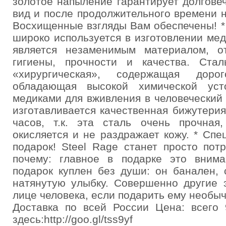
золотое напыление гарантирует долгове
вид и после продолжительного времени 
Восхищенные взгляды Вам обеспечены! 
широко используется в изготовлении ме
является незаменимым материалом, 
гигиены, прочности и качества. Ста
«хирургическая», содержащая дор
обладающая высокой химической усто
медиками для вживления в человеческий 
изготавливается качественная бижутери
часов, т.к. эта сталь очень прочная
окисляется и не раздражает кожу. * Спе
подарок! Steel Rage станет просто по
почему: главное в подарке это внима
подарок куплен без души: он банален, 
натянутую улыбку. Совершенно другие 
лице человека, если подарить ему необы
Доставка по всей России Цена: всего 
здесь:http://goo.gl/tss9yf