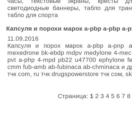
часы, текстовые экраны, кресты дл
светодиодные баннеры, табло для тран
табло для спорта
Капсуля и порохи марок a-pbp a-pbp a-
11.09.2016
Капсуля и порох марок a-pbp a-pnp a
mexedrone bk-ebdp mdpv medylone 4-mec 
pvt a-php 4-mpd pb22 u47700 ephylone fe
cmm fub-amb ab-fubinaca ab-chminaca и др.
тчк com, ru тчк drugspowerstore тчк сом, s
Страница:
1
2
3
4
5
6
7
8