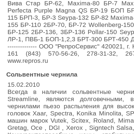
Вива Стар БР-62, Maxima-80 БР-7 Maxi
Perfecta Purple Magna QS БР-19 БОП Б
115 БРП-3, БР-3 Seypa-132 БР-82 Maxima-
155 БР-110 2БР-70, БР-72 Wollenberg-150
БР-125 2БР-136, 3БР-136 Pollar-150 Sey
ЛР-1, ПВБ-1 БОП-1,2,3 БРТ-300 БРТ-450 Д
-------------- ООО "РепроСервис" 420021, г
161 (843) 570-56-26, 278-31-32, 267
www.repros.ru
Сольвентные чернила
15.02.2010
Всегда в наличии сольвентные черн
Streamline, являются долговечными, в
чернилами пьезо распыления для высок
головок Xaar, Spectra, Konika Minolita, 
машин марок Vutek, Scitex, Roland, Mima
Gretag, Oce , DGI , Xerox , Signtech Salsa, I