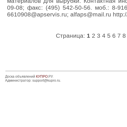
материалов для вырубки. Контактная инф
09-08; факс: (495) 542-50-56. моб.: 8-916
6610908@apservis.ru; alfaps@mail.ru http:/
Страница:
1
2
3
4
5
6
7
8
Доска объявлений
КУПРО
.РУ.
Администратор:
support@kupro.ru
.