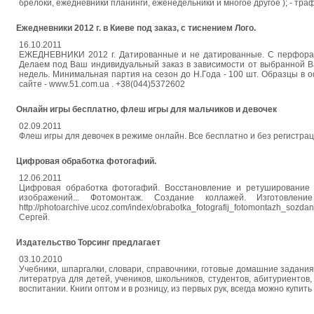
брелоки, ежедневники планинги, еженедельники и многое другое ); - тра
Ежедневники 2012 г. в Киеве под заказ, с тиснением Лого.
16.10.2011
ЕЖЕДНЕВНИКИ 2012 г. Датированные и не датированные. С перфораци
Делаем под Ваш индивидуальный заказ в зависимости от выбранной Ва
недель. Минимальная партия на сезон до Н.Года - 100 шт. Образцы в 
сайте - www.51.com.ua . +38(044)5372602
Онлайн игры бесплатно, флеш игры для мальчиков и девочек
02.09.2011
Флеш игры для девочек в режиме онлайн. Все бесплатно и без регистрации
Цифровая обработка фотогафий.
12.06.2011
Цифровая обработка фотогафий. Восстановление и ретуширование с
изображений... Фотомонтаж. Создание коллажей. Изготовле
http://photoarchive.ucoz.com/index/obrabotka_fotografij_fotomontazh_
Сергей.
Издательство Торсинг предлагает
03.10.2010
Учебники, шпаргалки, словари, справочники, готовые домашние задани
литератруа для детей, учеников, школьников, студентов, абитуриентов
воспитании. Книги оптом и в розницу, из первых рук, всегда можно купит