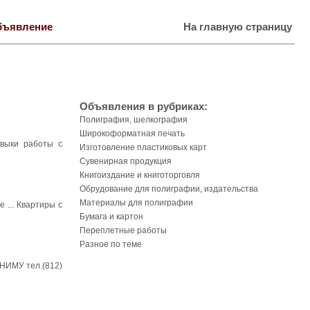
бъявление
На главную страницу
Объявления в рубриках:
Полиграфия, шелкография
Широкоформатная печать
авыки работы с
Изготовление пластиковых карт
Сувенирная продукция
Книгоиздание и книготорговля
Обрудование для полиграфии, издательства
Материалы для полиграфии
 ... Квартиры с
Бумага и картон
Переплетные работы
Разное по теме
СНИМУ тел.(812)