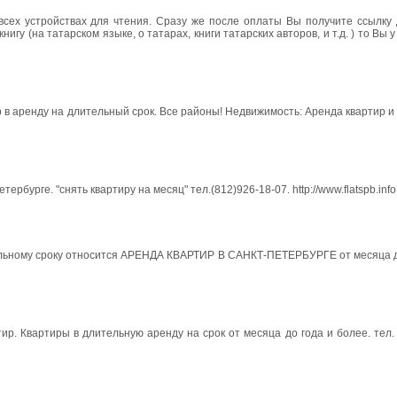
всех устройствах для чтения. Сразу же после оплаты Вы получите ссылку 
гу (на татарском языке, о татарах, книги татарских авторов, и т.д. ) то Вы 
в аренду на длительный срок. Все районы! Недвижимость: Аренда квартир и 
рбурге. "снять квартиру на месяц" тел.(812)926-18-07. http://www.flatspb.info
ному сроку относится АРЕНДА КВАРТИР В САНКТ-ПЕТЕРБУРГЕ от месяца до
р. Квартиры в длительную аренду на срок от месяца до года и более. тел. 