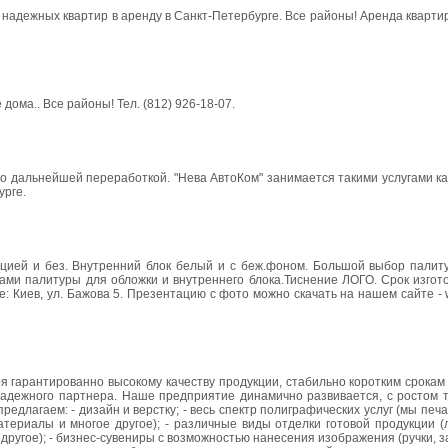
а надежных квартир в аренду в Санкт-Петербурге. Все районы! Аренда ква
ома.. Все районы! Тел. (812) 926-18-07.
 дальнейшей переработкой. "Нева АвтоКом" занимается такими услугами ка
урге.
ей и без. Внутренний блок белый и с беж.фоном. Большой выбор палиту
ми палитуры для обложки и внутреннего блока.Тиснение ЛОГО. Срок изгото
: Киев, ул. Бажова 5. Презентацию с фото можно скачать на нашем сайте - 
я гарантированно высокому качеству продукции, стабильно коротким срокам
адежного партнера. Наше предприятие динамично развивается, с ростом т
едлагаем: - дизайн и верстку; - весь спектр полиграфических услуг (мы пе
материалы и многое другое); - различные виды отделки готовой продукции 
 другое); - бизнес-сувениры с возможностью нанесения изображения (ручки, за