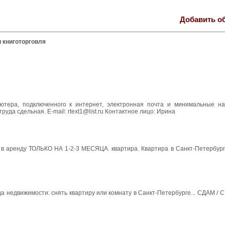
Добавить о
и книготорговля
ьютера, подключенного к интернет, электронная почта и минимальные н
уда сдельная. E-mail: rtext1@list.ru Контактное лицо: Ирина
 в аренду ТОЛЬКО НА 1-2-3 МЕСЯЦА. квартира. Квартира в Санкт-Петербурге
да недвижимости: снять квартиру или комнату в Санкт-Петербурге... СДАМ / 