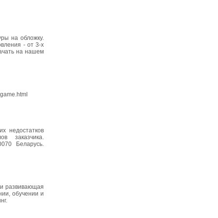
ры на обложку.
вления - от 3-х
качать на нашем
egame.html
их недостатков
в заказчика.
50070 Беларусь.
я и развивающая
нии, обучении и
нг.