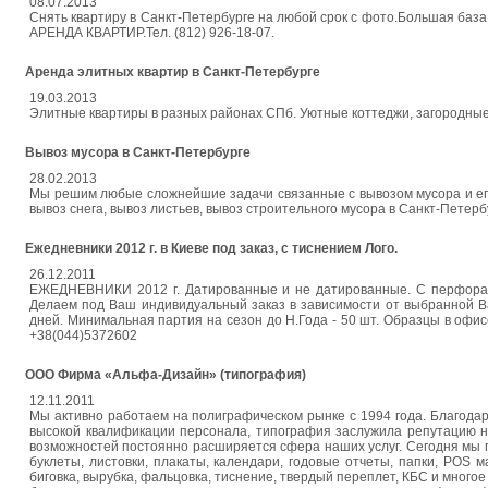
08.07.2013
Снять квартиру в Санкт-Петербурге на любой срок с фото.Большая баз
АРЕНДА КВАРТИР.Тел. (812) 926-18-07.
Аренда элитных квартир в Санкт-Петербурге
19.03.2013
Элитные квартиры в разных районах СПб. Уютные коттеджи, загородные д
Вывоз мусора в Санкт-Петербурге
28.02.2013
Мы решим любые сложнейшие задачи связанные с вывозом мусора и его
вывоз снега, вывоз листьев, вывоз строительного мусора в Санкт-Петерб
Ежедневники 2012 г. в Киеве под заказ, с тиснением Лого.
26.12.2011
ЕЖЕДНЕВНИКИ 2012 г. Датированные и не датированные. С перфораци
Делаем под Ваш индивидуальный заказ в зависимости от выбранной Ва
дней. Минимальная партия на сезон до Н.Года - 50 шт. Образцы в офисе
+38(044)5372602
ООО Фирма «Альфа-Дизайн» (типография)
12.11.2011
Мы активно работаем на полиграфическом рынке с 1994 года. Благодар
высокой квалификации персонала, типография заслужила репутацию н
возможностей постоянно расширяется сфера наших услуг. Сегодня мы пр
буклеты, листовки, плакаты, календари, годовые отчеты, папки, POS 
биговка, вырубка, фальцовка, тиснение, твердый переплет, КБС и многое