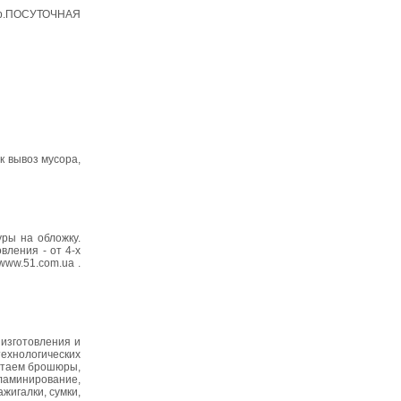
ртир.ПОСУТОЧНАЯ
к вывоз мусора,
ры на обложку.
вления - от 4-х
www.51.com.ua .
 изготовления и
ехнологических
чатаем брошюры,
(ламинирование,
жигалки, сумки,