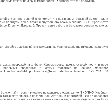
фаретную печать на любых материалах; - доставку готовой продукции.
ей и без. Внутренний блок белый и с беж.фоном. Большой выбор палиту
ми палитуры для обложки и внутреннего блока.Тиснение ЛОГО. Срок изгото
офисе: Киев, ул. Бажова 5. Презентацию с фото и базовыми ценами можно с
. Играйте и добавляйте в закладки.http://gamescatalogue.ru/kategori/azartnyi
тарых, повреждённых фото. Корректировка цвета, освещённости и проч
ние реальных свадебных и других фотокниг на основе материало
sozdanie_fotoalbomov/0-14 photoarchive@bk.ru Telephone Number +375 214 5
я (гдз), онлайн тесты - внешнее независимое оценивание (ВНО/ЗНО) Учебна
, а также методические пособия для учителей и родителей. Все об образова
ь и бесплатно скачать на нашем сайте - www.torsing.com.ua Издательство Торси