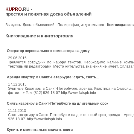
KUPRO
.RU
-
простая и понятная доска объявлений
Вы здесь:
Доска объявлений
-
Полиграфия, издательство
-
Книгоиздание 
Книгоиздание и книготорговля
Оператор персонального компьютера на дому
29.06.2015
Требуется сотрудник по набору текстов. Необходимо наличие комп
текстовыми редакторами. Место жительства значения не имеет. Оплата тр
Аренда квартир в Санкт-Петербурге: сдать, снять...
17.12.2013
Элитные Квартиры в Санкт-Петербурге, аренда. Квартира на 1-месяц...
фото»…» Тел. (812) 926-18-07 http://www.flatspb.info
Снять квартиру в Санкт-Петербурге на длительный срок
11.11.2013
Снять квартиру в Санкт-Петербурге на длительный срок, аренда... Арен
926-18-07. http://www.flatspb.info
Купить и моментально скачать книги