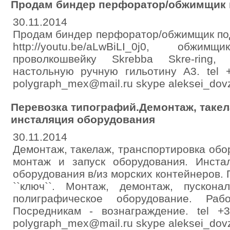
Продам биндер перфоратор/обжимщик 
30.11.2014
Продам биндер перфоратор/обжимщик по
http://youtu.be/aLwBiLI_0j0, обж
проволкошвейку Skrebba Skre-ring,
настольную ручную гильотину А3. tel 
polygraph_mex@mail.ru skype aleksei_dov
Перевозка типографий.Демонтаж, такел
инсталяция оборудования
30.11.2014
Демонтаж, такелаж, транспортировка обо
монтаж и запуск оборудования. Инстал
оборудования в/из морских контейнеров.
``ключ``. Монтаж, демонтаж, пускон
полиграфическое оборудование. Ра
Посредникам - вознаграждение. tel 
polygraph_mex@mail.ru skype aleksei_dov