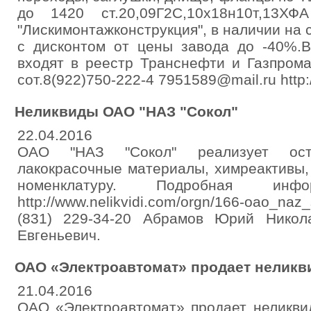
до 1420 ст.20,09Г2С,10х18н10т,13Х
"Лискимонтажконструкция", в наличии на 
с дисконтом от цены завода до -40%.В
входят в реестр Транснефти и Газпрома
сот.8(922)750-222-4 7951589@mail.ru http
Неликвиды ОАО "НАЗ "Сокол"
22.04.2016
ОАО "НАЗ "Сокол" реализует оста
лакокрасочные материалы, химреактивы,
номенклатуру. Подробная ин
http://www.nelikvidi.com/orgn/166-oao_na
(831) 229-34-20 Абрамов Юрий Никол
Евгеньевич.
ОАО «Электроавтомат» продает нелик
21.04.2016
ОАО «Электроавтомат» продает неликви