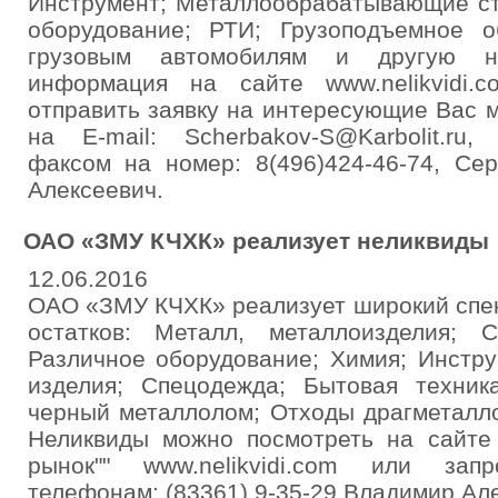
Инструмент; Металлообрабатывающие ст
оборудование; РТИ; Грузоподъемное о
грузовым автомобилям и другую но
информация на сайте www.nelikvidi
отправить заявку на интересующие Вас 
на E-mail: Scherbakov-S@Karbolit.ru, 
факсом на номер: 8(496)424-46-74, Се
Алексеевич.
ОАО «ЗМУ КЧХК» реализует неликвиды
12.06.2016
ОАО «ЗМУ КЧХК» реализует широкий спек
остатков: Металл, металлоизделия; 
Различное оборудование; Химия; Инстру
изделия; Спецодежда; Бытовая техник
черный металлолом; Отходы драгметалло
Неликвиды можно посмотреть на сайте 
рынок"" www.nelikvidi.com или за
телефонам: (83361) 9-35-29 Владимир Але