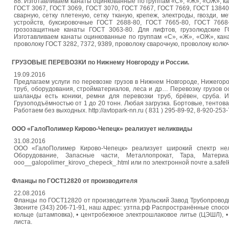
88. Изготавливаем канаты оцинкованные по группам «С», «Ж», «ОЖ», к
ГОСТ 3067, ГОСТ 3069, ГОСТ 3070, ГОСТ 7667, ГОСТ 7669, ГОСТ 13840.
сварную, сетку плетеную, сетку тканую, крепеж, электроды, гвозди, м
устройств, буксировочные ГОСТ 2688-80, ГОСТ 7665-80, ГОСТ 7668
грозозащитные канаты ГОСТ 3063-80. Для лифтов, грузолюдские Г
Изготавливаем канаты оцинкованные по группам «С», «Ж», «ОЖ», кан
проволоку ГОСТ 3282, 7372, 9389, проволоку сварочную, проволоку колючу
ГРУЗОВЫЕ ПЕРЕВОЗКИ по Нижнему Новгороду и России.
19.09.2016
Предлагаем услуги по перевозке грузов в Нижнем Новгороде, Нижегор
труб, оборудования, стройматериалов, леса и др… Перевозку грузов 
шаланды есть коники, ремни для перевозки труб, брёвен, сруба. 
Грузоподъёмностью от 1 до 20 тонн. Любая загрузка. Бортовые, тентов
Работаем без выходных. http://avtopark-nn.ru ( 831 ) 295-89-92, 8-920-253
ООО «ГалоПолимер Кирово-Чепецк» реализует неликвиды
31.08.2016
ООО «ГалоПолимер Кирово-Чепецк» реализует широкий спектр нели
Оборудование, Запасные части, Металлопрокат, Тара, Материал
ooo__galopolimer_kirovo_chepeck_.html или по электронной почте a.safe
Фланцы по ГОСТ12820 от производителя
22.08.2016
Фланцы по ГОСТ12820 от производителя Уральский Завод Трубопровод
Звоните (343) 206-71-91, наш адрес: узтпа.рф Распространённые спосо
кольце (штамповка), • центробежное электрошлаковое литье (ЦЭШЛ), • 
листа.