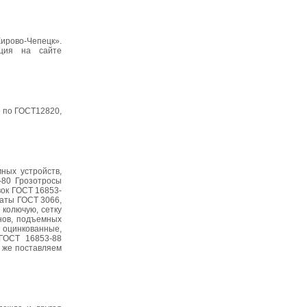
ирово-Чепецк».
ация на сайте
 по ГОСТ12820,
ных устройств,
-80 Грозотросы
вок ГОСТ 16853-
наты ГОСТ 3066,
 колючую, сетку
анов, подъемных
 оцинкованные,
 ГОСТ 16853-88
 же поставляем