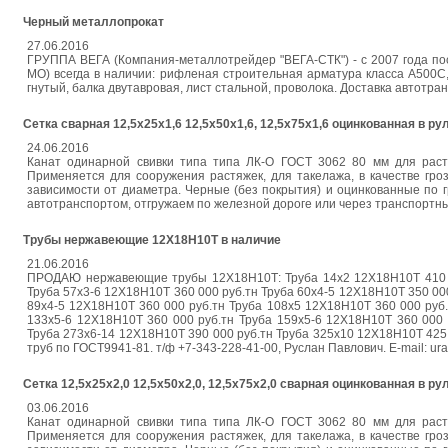
Черный металлопрокат
27.06.2016
ГРУППА ВЕГА (Компания-металлотрейдер "ВЕГА-СТК") - с 2007 года по
МО) всегда в наличии: рифленая строительная арматура класса А500С,
гнутый, балка двутавровая, лист стальной, проволока. Доставка автотранс
Сетка сварная 12,5х25х1,6 12,5х50х1,6, 12,5х75х1,6 оцинкованная в ру
24.06.2016
Канат одинарной свивки типа типа ЛК-О ГОСТ 3062 80 мм для раст
Применяется для сооружения растяжек, для такелажа, в качестве гроз
зависимости от диаметра. Черные (без покрытия) и оцинкованные по гр
автотранспортом, отгружаем по железной дороге или через транспортн
Трубы нержавеющие 12Х18Н10Т в наличие
21.06.2016
ПРОДАЮ нержавеющие трубы 12Х18Н10Т: Труба 14х2 12Х18Н10Т 410 00
Труба 57х3-6 12Х18Н10Т 360 000 руб.тн Труба 60х4-5 12Х18Н10Т 350 000
89х4-5 12Х18Н10Т 360 000 руб.тн Труба 108х5 12Х18Н10Т 360 000 руб.
133х5-6 12Х18Н10Т 360 000 руб.тн Труба 159х5-6 12Х18Н10Т 360 000 
Труба 273х6-14 12Х18Н10Т 390 000 руб.тн Труба 325х10 12Х18Н10Т 425 
труб по ГОСТ9941-81. т/ф +7-343-228-41-00, Руслан Павлович. E-mail: ura
Сетка 12,5х25х2,0 12,5х50х2,0, 12,5х75х2,0 сварная оцинкованная в ру
03.06.2016
Канат одинарной свивки типа типа ЛК-О ГОСТ 3062 80 мм для раст
Применяется для сооружения растяжек, для такелажа, в качестве гроз