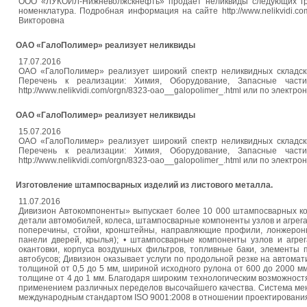
ООО «ЛУКОЙЛ-Нижневолжскнефть» продает неликвиды следующих груп
номенклатура. Подробная информация на сайте http://www.nelikvidi.com
Викторовна
ОАО «ГалоПолимер» реализует неликвиды
17.07.2016
ОАО «ГалоПолимер» реализует широкий спектр неликвидных складс
Перечень к реализации: Химия, Оборудование, Запасные част
http://www.nelikvidi.com/orgn/8323-oao__galopolimer_.html или по электр
ОАО «ГалоПолимер» реализует неликвиды
15.07.2016
ОАО «ГалоПолимер» реализует широкий спектр неликвидных складс
Перечень к реализации: Химия, Оборудование, Запасные част
http://www.nelikvidi.com/orgn/8323-oao__galopolimer_.html или по электр
Изготовление штампосварных изделий из листового металла.
11.07.2016
Дивизион Автокомпоненты» выпускает более 10 000 штампосварных ко
детали автомобилей, колеса, штампосварные компоненты узлов и агрега
поперечины, стойки, кронштейны, направляющие профили, лонжероны,
панели дверей, крылья); • штампосварные компоненты узлов и агрег
окантовки, корпуса воздушных фильтров, топливные баки, элементы по
автобусов; Дивизион оказывает услуги по продольной резке на автомат
толщиной от 0,5 до 5 мм, шириной исходного рулона от 600 до 2000 мм
толщине от 4 до 1 мм. Благодаря широким технологическим возможностя
применением различных переделов высочайшего качества. Система мен
международным стандартом ISO 9001:2008 в отношении проектирования,