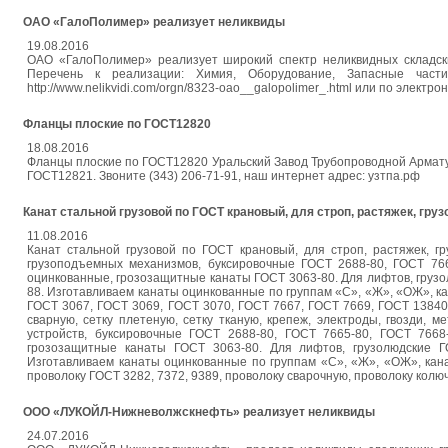
ОАО «ГалоПолимер» реализует неликвиды
19.08.2016
ОАО «ГалоПолимер» реализует широкий спектр неликвидных складс
Перечень к реализации: Химия, Оборудование, Запасные част
http://www.nelikvidi.com/orgn/8323-oao__galopolimer_.html или по электр
Фланцы плоские по ГОСТ12820
18.08.2016
Фланцы плоские по ГОСТ12820 Уральский Завод Трубопроводной Армату
ГОСТ12821. Звоните (343) 206-71-91, наш интернет адрес: узтпа.рф
Канат стальной грузовой по ГОСТ крановый, для строп, растяжек, гр
11.08.2016
Канат стальной грузовой по ГОСТ крановый, для строп, растяжек, г
грузоподъемных механизмов, буксировочные ГОСТ 2688-80, ГОСТ 766
оцинкованные, грозозащитные канаты ГОСТ 3063-80. Для лифтов, грузо
88. Изготавливаем канаты оцинкованные по группам «С», «Ж», «ОЖ», к
ГОСТ 3067, ГОСТ 3069, ГОСТ 3070, ГОСТ 7667, ГОСТ 7669, ГОСТ 13840.
сварную, сетку плетеную, сетку тканую, крепеж, электроды, гвозди, м
устройств, буксировочные ГОСТ 2688-80, ГОСТ 7665-80, ГОСТ 7668
грозозащитные канаты ГОСТ 3063-80. Для лифтов, грузолюдские Г
Изготавливаем канаты оцинкованные по группам «С», «Ж», «ОЖ», кан
проволоку ГОСТ 3282, 7372, 9389, проволоку сварочную, проволоку колючу
ООО «ЛУКОЙЛ-Нижневолжскнефть» реализует неликвиды
24.07.2016