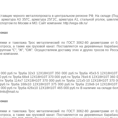
ставщик черного металлопроката в центральном регионе РФ. На складе (По
 арматура А3 35ГС, арматура 25Г2С, арматура А1, стальной уголок, швелле
портом по Москве и МО. Сайт компании: http://vega-stk.ru/
лонах
яжки и такелажа Трос металлический по ГОСТ 3062-80 диаметрами от 0,
отроса, а также как грузовой канат. Поставляется на деревянных барабана
уппам "С", "Ж", "ОЖ". Осуществляем доставку этих и других тросов по Рос
ые компании.
0 руб.тн Труба 32х3 12Х18Н10Т 350 000 руб.тн Труба 45х3-5 12Х18Н10Т 
 руб.тн Труба 68х4 12Х18Н10Т 370 000 руб.тн Труба 76х4-6 12Х18Н10Т 360 0
тн Труба 114х7 12Х18Н10Т 370 000 руб.тн Труба 121х5-10 12Х18Н10Т 370 0
руб.тн Труба 168х10 12Х18Н10Т 375 000 руб.тн Труба 219х8-14 12Х18Н10Т 
000 руб.тн Труба 426х10 12Х18Н10Т 465 000 руб.тн В наличие на складе бо
lmts@mail.ru
лонах
яжки и такелажа Трос металлический по ГОСТ 3062-80 диаметрами от 0,
отроса, а также как грузовой канат. Поставляется на деревянных барабана