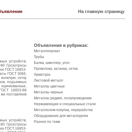
бъявление
На главную страницу
Объявления в рубриках:
Металлопрокат
Трубы
ных устройств,
Балка, швеллер, угол
-80 Грозотросы
Проволока, катанка, сетка
вок ГОСТ 16853-
наты ГОСТ 3066,
Арматура
 колючую, сетку
Листовой металл
анов, подъемных
 оцинкованные,
Металлы цветные
 ГОСТ 16853-88
Металлы черные
 же поставляем
Металлы редкие, полупроводники
Нержавеющие и специальные стали
Металлолом покупка, переработка
Оборудование для металлургии
ных устройств,
Разное по теме
-80 Грозотросы
вок ГОСТ 16853-