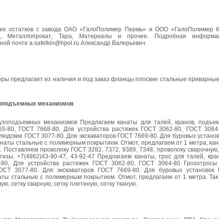
ких остатков с завода ОАО «ГалоПолимер Пермь» и ООО «ГалоПолимер К
и, Металлопрокат, Тара, Материалы и прочее. Подробная информ
онной почте a.safelkin@hpol.ru Александр Валерьевич
ры предлагает из наличия и под заказ фланцы плоские стальные приварные
узоподъемных механизмов
рузоподъемных механизмов Предлагаем канаты для талей, кранов, подъем
5-80, ГОСТ 7668-80, Для устройства растяжек ГОСТ 3062-80, ГОСТ 3064
людские ГОСТ 3077-80. Для экскаваторов ГОСТ 7669-80. Для буровых устано
анаты стальные с полимерным покрытием. Отмот, предлагаем от 1 метра, ка
 Поставляем проволоку ГОСТ 3282, 7372, 9389, 7348, проволоку сварочную,
етизы. +7(4862)43-90-47, 43-92-47 Предлагаем канаты, трос для талей, кр
-80, Для устройства растяжек ГОСТ 3062-80, ГОСТ 3064-80 Грозотросы
ОСТ 3077-80. Для экскаваторов ГОСТ 7669-80. Для буровых установок
аты стальные с полимерным покрытием. Отмот, предлагаем от 1 метра. Так
ю, сетку сварную, сетку плетеную, сетку тканую.