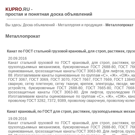
KUPRO
.RU
-
простая и понятная доска объявлений
Вы здесь:
Доска объявлений
-
Металлургия и продукция
-
Металлопрокат
Металлопрокат
Канат по ГОСТ стальной грузовой крановый, для строп, растяжек, гр
20.09.2016
Канат стальной грузовой по ГОСТ крановый, для строп, растяжек, г
грузоподъемных механизмов, буксировочные ГОСТ 2688-80, ГОСТ 766
оцинкованные, грозозащитные канаты ГОСТ 3063-80. Для лифтов, грузо
88. Изготавливаем канаты оцинкованные по группам «С», «Ж», «ОЖ», к
ГОСТ 3067, ГОСТ 3069, ГОСТ 3070, ГОСТ 7667, ГОСТ 7669, ГОСТ 13840.
сварную, сетку плетеную, сетку тканую, крепеж, электроды, гвозди, м
устройств, буксировочные ГОСТ 2688-80, ГОСТ 7665-80, ГОСТ 7668
грозозащитные канаты ГОСТ 3063-80. Для лифтов, грузолюдские Г
Изготавливаем канаты оцинкованные по группам «С», «Ж», «ОЖ», кан
проволоку ГОСТ 3282, 7372, 9389, проволоку сварочную, проволоку колючу
Канат крановый, по ГОСТ для строп, растяжек, грузоподъемных меха
19.09.2016
Канат стальной грузовой по ГОСТ крановый, для строп, растяжек, г
грузоподъемных механизмов, буксировочные ГОСТ 2688-80, ГОСТ 766
оцинкованные, грозозащитные канаты ГОСТ 3063-80. Для лифтов, грузо