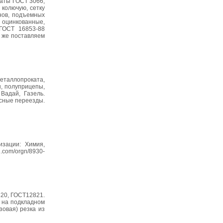
наты ГОСТ 3066,
 колючую, сетку
анов, подъемных
 оцинкованные,
 ГОСТ 16853-88
 же поставляем
металлопроката,
ы, полуприцепы,
Вадай, Газель.
исные переезды.
изации: Химия,
om/orgn/8930-
20, ГОСТ12821.
а на подкладном
зовая) резка из