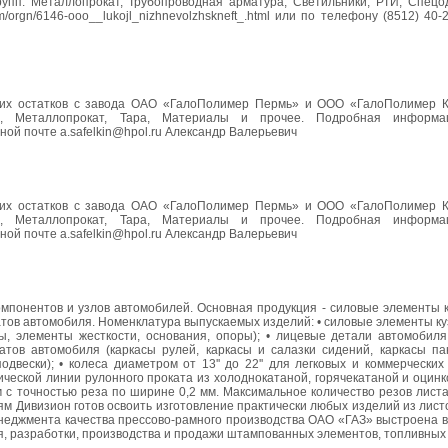
п: Металлопрокат, Трубопроводная арматура, Светильники, РТИ, Спецо
/orgn/6146-ooo__lukojl_nizhnevolzhskneft_.html или по телефону (8512) 40-
ких остатков с завода ОАО «ГалоПолимер Пермь» и ООО «ГалоПолимер К
и, Металлопрокат, Тара, Материалы и прочее. Подробная информ
онной почте a.safelkin@hpol.ru Александр Валерьевич
ких остатков с завода ОАО «ГалоПолимер Пермь» и ООО «ГалоПолимер К
и, Металлопрокат, Тара, Материалы и прочее. Подробная информ
онной почте a.safelkin@hpol.ru Александр Валерьевич
мпонентов и узлов автомобилей. Основная продукция - силовые элементы к
тов автомобиля. Номенклатура выпускаемых изделий: • силовые элементы ку
 элементы жесткости, основания, опоры); • лицевые детали автомобиля 
атов автомобиля (каркасы рулей, каркасы и салазки сидений, каркасы па
двески); • колеса диаметром от 13'' до 22'' для легковых и коммерчески
ической линии рулонного проката из холоднокатаной, горячекатаной и оцин
 с точностью реза по ширине 0,2 мм. Максимальное количество резов листа
м Дивизион готов освоить изготовление практически любых изделий из лист
еджмента качества прессово-рамного производства ОАО «ГАЗ» выстроена в 
 разработки, производства и продажи штампованных элементов, топливных 