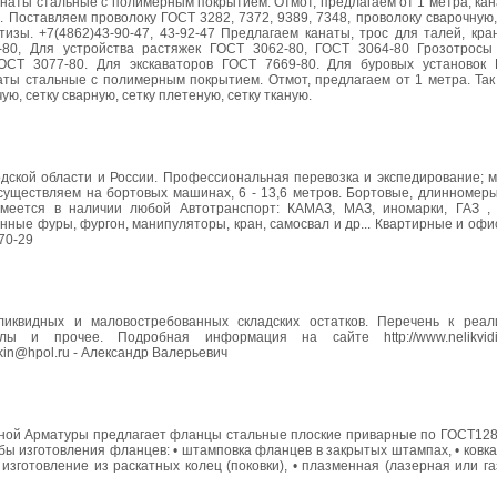
анаты стальные с полимерным покрытием. Отмот, предлагаем от 1 метра, ка
 Поставляем проволоку ГОСТ 3282, 7372, 9389, 7348, проволоку сварочную,
етизы. +7(4862)43-90-47, 43-92-47 Предлагаем канаты, трос для талей, кр
-80, Для устройства растяжек ГОСТ 3062-80, ГОСТ 3064-80 Грозотросы
ОСТ 3077-80. Для экскаваторов ГОСТ 7669-80. Для буровых установок
аты стальные с полимерным покрытием. Отмот, предлагаем от 1 метра. Так
ю, сетку сварную, сетку плетеную, сетку тканую.
одской области и России. Профессиональная перевозка и экспедирование; 
осуществляем на бортовых машинах, 6 - 13,6 метров. Бортовые, длинномер
Имеется в наличии любой Автотранспорт: КАМАЗ, МАЗ, иномарки, ГАЗ , 
анные фуры, фургон, манипуляторы, кран, самосвал и др... Квартирные и оф
-70-29
квидных и маловостребованных складских остатков. Перечень к реал
ы и прочее. Подробная информация на сайте http://www.nelikvidi.c
lkin@hpol.ru - Александр Валерьевич
ной Арматуры предлагает фланцы стальные плоские приварные по ГОСТ128
бы изготовления фланцев: • штамповка фланцев в закрытых штампах, • ковк
изготовление из раскатных колец (поковки), • плазменная (лазерная или га