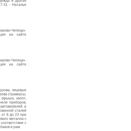
дежда и другая
27-31 - Наталья
ирово-Чепецк».
ация на сайте
ирово-Чепецк».
ация на сайте
узова, лицевые
зова (траверсы,
(крыша, капот,
нели приборов,
х автомобилей и
кованной сталей
 от 8 до 23 при
ового металла с
соответствии с
баков и рам.