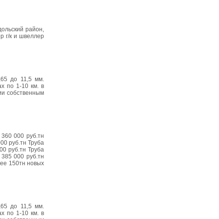
дольский район,
р г/к и швеллер
65 до 11,5 мм.
х по 1-10 км. в
сии собственным
360 000 руб.тн
00 руб.тн Труба
00 руб.тн Труба
385 000 руб.тн
лее 150тн новых
65 до 11,5 мм.
х по 1-10 км. в