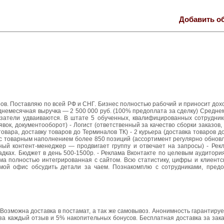
Добавить о
ов. Поставляю по всей РФ и СНГ. Бизнес полностью рабочий и приносит дох
днемесячная выручка — 2 500 000 руб. (100% предоплата за сделку) Средн
казатели удваиваются. В штате 5 обученных, квалифицированных сотрудник
вок, документооборот) - Логист (ответственный за качество сборки заказов
товара, доставку товаров до Терминалов ТК) - 2 курьера (доставка товаров до
 с товарным наполнением более 850 позиций (ассортимент регулярно обновл
ный контент-менеджер — продвигает группу и отвечает на запросы) - Рекл
адках. Бюджет в день 500-1500р. - Реклама Вконтакте по целевым аудитор
ма полностью интегрированная с сайтом. Всю статистику, цифры и клиентс
 мой офис обсудить детали за чаем. Познакомплю с сотрудниками, пред
Возможна доставка в постамат, а так же самовывоз. Анонимность гарантируе
й за каждый отзыв и 5% накопительных бонусов. Бесплатная доставка за за