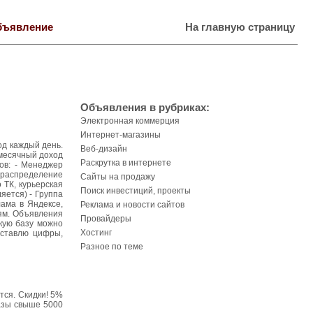
бъявление
На главную страницу
Объявления в рубриках:
Электронная коммерция
Интернет-магазины
од каждый день.
Веб-дизайн
емесячный доход
Раскрутка в интернете
ов: - Менеджер
, распределение
Сайты на продажу
 ТК, курьерская
Поиск инвестиций, проекты
яется) - Группа
ама в Яндексе,
Реклама и новости сайтов
иям. Объявления
Провайдеры
кую базу можно
Хостинг
оставлю цифры,
Разное по теме
тся. Скидки! 5%
казы свыше 5000