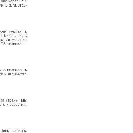
можно через наш
газин ORENBURG-
счет компании.
) Требования к
ость и желание
- Обазование не
рикосновенность
ли и имущество
ств страны! Мы
рных совести и
 Цены в аптеках