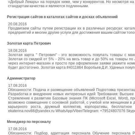
«Добрый Лекарь» на порядок ниже, чем у конкурентов. Но несмотря на
стандартам качества и являются подлинными.
Регистрация сайтов в каталогах сайтов и досках объявлений
20.08.2016
Продвигаем сайты путем регистрации их в различных ресурсах: катало
предприятий и многие другие услуги для достижения вашим сайтом топо
Золотая карта Петрович
18.08.2016
Золотая карта " Петрович" - это возможность покупать товары с ма
Золотая со скидкой от 5% - 20% на весь товар и до 50% на товары по
через интернет-магазин и просто при оформлении заявки укажите номе
будет достаточно. Золотая карта #4011864 Воробьев Д.И. Удачных покуп
Администратор
17.08.2016
Обязанности: Подача и размещение объявлений Подготовка презентац
Разработка и внедрение новых интересных идей Требования: Высшее 
Стремление к развитию Базовые знания ПК (Microsoft Excel‚ Word), 
возможно совмещение с основной работой, с учебой или женщинам в д
карьерного роста, дружный коллектив, корпоративы, бесплатное
ekaterina.nov88@yandex.ru WhatsApp/Viber/Telegram: +79524807076 Skyp
Менеджер по персоналу
17.08.2016
Обязанности: Подбор, адаптация персонала Обучение персонала Р