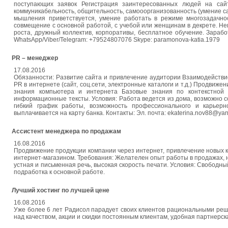
поступающих заявок Регистрация заинтересованных людей на сайт
коммуникабельность, общительность, самооорганизованность (умение са
мышления приветствуется, умение работать в режиме многозадачнос
совмещение с основной работой, с учебой или женщинам в декрете. Не
роста, дружный коллектив, корпоративы, бесплатное обучение. Заработ
WhatsApp/Viber/Telegram: +79524807076 Skype: рaramonova-katia.1979
PR – менеджер
17.08.2016
Обязанности: Развитие сайта и привлечение аудитории Взаимодейств
PR в интернете (сайт, соц.сети, электронные каталоги и т.д.) Продвиж
знания компьютера и интернета Базовые знания по контекстной
информационные тексты. Условия: Работа ведется из дома, возможно с
гибкий график работы, возможность профессионального и карьерн
выплачивается на карту банка. Контакты: Эл. почта: ekaterina.nov88@ya
Ассистент менеджера по продажам
16.08.2016
Продвижение продукции компании через интернет, привлечение новых кл
интернет-магазином. Требования: Желателен опыт работы в продажах, н
устная и письменная речь, высокая скорость печати. Условия: Свободны
подработка к основной работе.
Лучший хостинг по лучшей цене
16.08.2016
Уже более 6 лет Радисол парадует своих клиентов рациональными реше
над качеством, акции и скидки постоянным клиентам, удобная партнерск