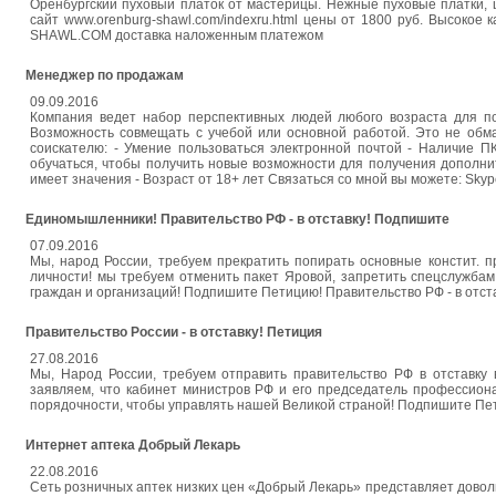
Оренбургский пуховый платок от мастерицы. Нежные пуховые платки, 
сайт www.orenburg-shawl.com/indexru.html цены от 1800 руб. Высокое
SHAWL.COM доставка наложенным платежом
Менеджер по продажам
09.09.2016
Компания ведет набор перспективных людей любого возраста для по
Возможность совмещать с учебой или основной работой. Это не обман
соискателю: - Умение пользоваться электронной почтой - Наличие П
обучаться, чтобы получить новые возможности для получения дополнит
имеет значения - Возраст от 18+ лет Связаться со мной вы можете: Skype
Единомышленники! Правительство РФ - в отставку! Подпишите
07.09.2016
Мы, народ России, требуем прекратить попирать основные констит. п
личности! мы требуем отменить пакет Яровой, запретить спецслужбам
граждан и организаций! Подпишите Петицию! Правительство РФ - в отст
Правительство России - в отставку! Петиция
27.08.2016
Мы, Народ России, требуем отправить правительство РФ в отставку
заявляем, что кабинет министров РФ и его председатель профессион
порядочности, чтобы управлять нашей Великой страной! Подпишите Петици
Интернет аптека Добрый Лекарь
22.08.2016
Сеть розничных аптек низких цен «Добрый Лекарь» представляет доволь