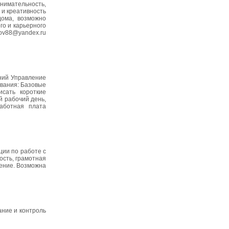
нимательность,
 и креативность
дома, возможно
го и карьерного
nov88@yandex.ru
ний Управление
ования: Базовые
сать короткие
й рабочий день,
работная плата
ции по работе с
ость, грамотная
чение. Возможна
ание и контроль