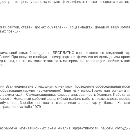
 доступные цены, у нас отсутствуют фальсификаты – все лекарства в аптек
гах сайтов, статей, досках объявлений, соцзакладках. Добавим вашу комп
вых позиций.
ксимальной скидкой предлагаю БЕСПЛАТНО воспользоваться скидочной кар
 Акции! При покупке сообщите номер карты и фамилию владельца, или прои
р карты, так же вы можете заказать материал по телефону и сообщить ном
ок.
ий Взаимодействие с текущими клиентами Проведение собеседований поср
образование (можно неоконченное) Приятный голос, Грамотная устная и п
программы скайп Самодисциплина, самоорганизованность Условия: Работа в
екрете. Неполный рабочий день, гибкий график работы, возможность профе
 обучение. Заработная плата выплачивается на карту банка. Контакт
e: рaramonova-katia.1979
азработка мотивационных схем Анализ эффективности работы сотрудн