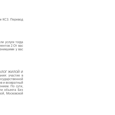
 и КС3. Перевод
ли услуги тогда
ентов 2.От вас
озникшими у вас
ЗАЛОГ ЖИЛОЙ И
ия: участие в
государственной
в и возвратный
нием. По сути,
ти объекта Без
ой, Московской