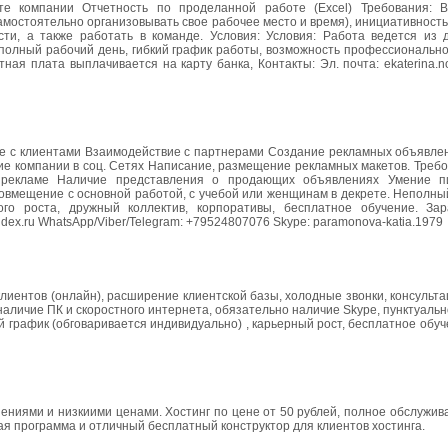
е компании Отчетность по проделанной работе (Excel) Требования: В
мостоятельно организовывать свое рабочее место и время), инициативность
ти, а также работать в команде. Условия: Условия: Работа ведется из 
полный рабочий день, гибкий график работы, возможность профессионально
ная плата выплачивается на карту банка, Контакты: Эл. почта: ekaterina.
ие с клиентами Взаимодействие с партнерами Создание рекламных объявле
ение компании в соц. Сетях Написание, размещение рекламных макетов. Треб
 рекламе Наличие представления о продающих объявлениях Умение пи
овмещение с основной работой, с учебой или женщинам в декрете. Неполны
ого роста, дружный коллектив, корпоративы, бесплатное обучение. За
ndex.ru WhatsApp/Viber/Telegram: +79524807076 Skype: рaramonova-katia.1979
иентов (онлайн), расширение клиентской базы, холодные звонки, консульта
аличие ПК и скоростного интернета, обязательно наличие Skype, пунктуальн
й график (обговаривается индивидуально) , карьерный рост, бесплатное обу
ниями и низкиими ценами. Хостинг по цене от 50 рублей, полное обслужив
ая программа и отличный бесплатный конструктор для клиентов хостинга.