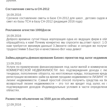
рублей.
Составление сметы в СН-2012
16.09.2016
Срочное составление сметы в базе СН-2012 для школ , детских садов 
смет из базы ТСН в базу СН-2012 (редакция 2016 года)
Рекламное агенство 1000Досок
16.09.2016
Доброго времени суток! Наша корпорация одна из ведущих фирм в обл
обращайтесь к нам! Почему конкретно мы спросите вы,ответ прост: 1
нам требуется минимум данных! 3.Звоните сейчас и сегодня же получи
трудностямми 5.Быстро и качественно-Вот наш девиз!
Займы,кредиты,финансирование Бизнес-проектов под залог недвижим
13.09.2016
Услуги по привлечению финансирования под залог жилой и комме
КОММЕРЧЕСКОЙ НЕДВИЖИМОСТИ: без подтверждения дохода с любой
тендерах, пополнение оборота, на неотложные нужды, погашение креди
регистрации возможен займ на время продажи недвижимости ЛИЗИНГ
лизинг недвижимости. Самый простой способ получить средства на б
возвратный лизинг недвижимости – это тот же кредит под залог, н
подтверждения доходов Индивидуальные условия в части определени
областях.
Размеcтим объявление на 3500 досок объявлений
12.09.2016