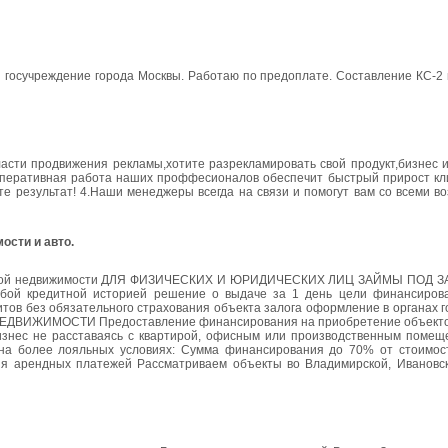
и госучреждение города Москвы. Работаю по предоплате. Составление КС-2
асти продвижения рекламы,хотите разрекламировать свой продукт,бизнес и
.Оперативная работа наших проффесионалов обеспечит быстрый прирост кли
те результат! 4.Наши менеджеры всегда на связи и помогут вам со всеми в
ости и авто.
рческой недвижимости ДЛЯ ФИЗИЧЕСКИХ И ЮРИДИЧЕСКИХ ЛИЦ ЗАЙМЫ ПОД 
 кредитной историей решение о выдаче за 1 день цели финансирован
тов без обязательного страхования объекта залога оформление в органах 
 НЕДВИЖИМОСТИ Предоставление финансирования на приобретение объекто
изнес не расставаясь с квартирой, офисным или производственным помеще
о на более лояльных условиях: Сумма финансирования до 70% от стоимос
я арендных платежей Рассматриваем объекты во Владимирской, Ивановск