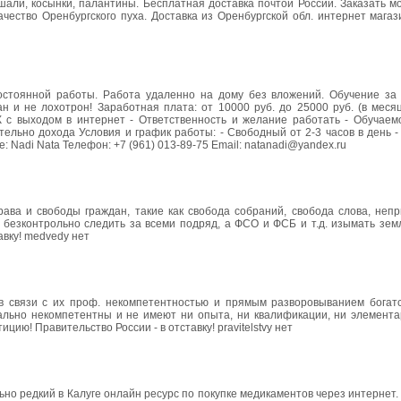
шали, косынки, палантины. Бесплатная доставка почтой России. Заказать 
 качество Оренбургского пуха. Доставка из Оренбургской обл. интернет ма
стоянной работы. Работа удаленно на дому без вложений. Обучение за 
 и не лохотрон! Заработная плата: от 10000 руб. до 25000 руб. (в месяц
К с выходом в интернет - Ответственность и желание работать - Обучаем
ельно дохода Условия и график работы: - Свободный от 2-3 часов в день 
: Nadi Nata Телефон: +7 (961) 013-89-75 Email: natanadi@yandex.ru
рава и свободы граждан, такие как свобода собраний, свобода слова, неп
 безконтрольно следить за всеми подряд, а ФСО и ФСБ и т.д. изымать зем
авку! medvedу нет
 в связи с их проф. некомпетентностью и прямым разворовыванием богат
ально некомпетентны и не имеют ни опыта, ни квалификации, ни элемента
ю! Правительство России - в отставку! prаvitеlstvу нет
но редкий в Калуге онлайн ресурс по покупке медикаментов через интернет.