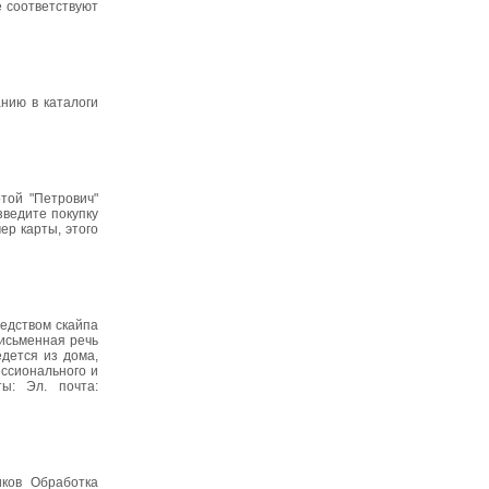
е соответствуют
анию в каталоги
той "Петрович"
зведите покупку
ер карты, этого
едством скайпа
исьменная речь
едется из дома,
ссионального и
ы: Эл. почта:
иков Обработка