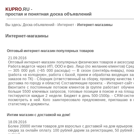
KUPRO
.RU
-
простая и понятная доска объявлений
Вы здесь:
Доска объявлений
-
Интернет
-
Интернет-магазины
Интернет-магазины
Оптовый интернет-магазин популярных товаров
21.09.2016
Оптовый интернет-магазин популярных физических товаров и аксессуар
Работа ведется через ИП, ООО и физ. Лицо (по желанию клиентов) Сре
— 305 000 руб. (~65 000 расходы) — В сезон (сентябрь-январь), по
(работа «в холодную», работа с базой, прием и обработка входящих зая
заказов по ТК) - Сборщик (ответственный за сборку, проверку качества 
доставка по городу и области) Составляющие проекта: - Интернет-сайт
Вконтакте с постоянным потоком клиентов (в группе работает обучен
больше 5500 ключевых запросов, топовые позиции в поиске и на площ
тестируются каждые 2 недели. Бюджет в день 500-1500р. - CRM-систе
посмотреть в ней. Кого заинтересовало предложение, приглашаю в
статистику и документы.
Интим магазин с доставкой на дом!
18.09.2016
Более 20000 интим товаров для взрослых с доставкой на дом курьером. 
скидка за онлайн оплату. 100 рублей дарим за регистрацию, 50 рубле