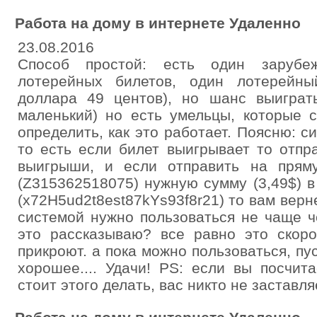
Работа на дому в интернете Удаленно
23.08.2016
Способ простой: есть один заруб
лотерейных билетов, один лотерейны
доллара 49 центов), но шанс выиграт
маленький) но есть умельцы, которые 
определить, как это работает. Поясню: с
то есть если билет выигрывает то отпр
выигрыши, и если отправить на пря
(Z315362518075) нужную сумму (3,49$) 
(x72H5ud2t8est87kYs93f8r21) то вам верн
системой нужно пользоваться не чаще ч
это рассказываю? все равно это скоро
прикроют. а пока можно пользоваться, пу
хорошее.... Удачи! PS: если вы посчит
стоит этого делать, вас никто не заставля