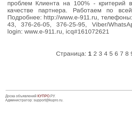
проблем Клиента на 100% - критерий в
качестве партнера. Работаем по все
Подробнее: http://www.e-911.ru, телефоны:
43, 376-26-05, 376-25-95, Viber/Whats
login: www.e-911.ru, icq#161072621
Страница:
1
2
3
4
5
6
7
8
Доска объявлений
КУПРО
.РУ.
Администратор:
support@kupro.ru
.