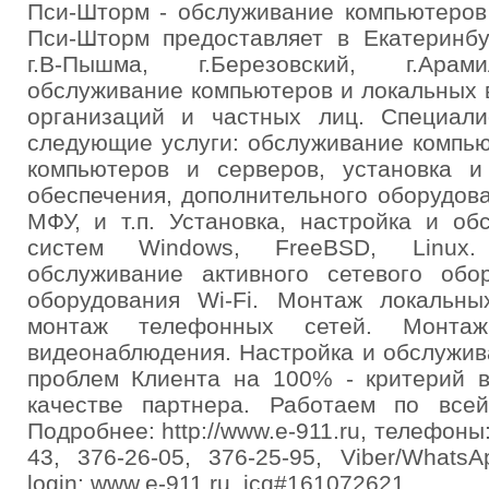
Пси-Шторм - обслуживание компьютеров
Пси-Шторм предоставляет в Екатеринбур
г.В-Пышма, г.Березовский, г.Арам
обслуживание компьютеров и локальных 
организаций и частных лиц. Специал
следующие услуги: обслуживание компью
компьютеров и серверов, установка и
обеспечения, дополнительного оборудова
МФУ, и т.п. Установка, настройка и о
систем Windows, FreeBSD, Linux. 
обслуживание активного сетевого обор
оборудования Wi-Fi. Монтаж локальны
монтаж телефонных сетей. Монта
видеонаблюдения. Настройка и обслужи
проблем Клиента на 100% - критерий в
качестве партнера. Работаем по все
Подробнее: http://www.e-911.ru, телефоны:
43, 376-26-05, 376-25-95, Viber/Whats
login: www.e-911.ru, icq#161072621