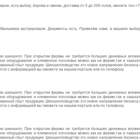
овали, есть выбор, борова и свинки, доставка от 5 до 200 голов, звоните тел.
 Мальчиков кастрировали. Документы есть. Привезём сами, в машине выбор
ию шиншилл. При открытии фермы не требуется больших денежных вложен
ное оборудование и племенное поголовье можно как на ферме,так и заказат
ованный сбыт продукции. Шиншилловодство это новое направление бизнеса 
ится с информацией вы сможете на нашем портале или по телефону.
ию шиншилл. При открытии фермы не требуется больших денежных вложен
ное оборудование и племенное поголовье можно как на ферме,так и заказат
ованный сбыт продукции. Шиншилловодство это новое направление бизнеса 
ится с информацией вы сможете на нашем портале или по телефону.
ию шиншилл. При открытии фермы не требуется больших денежных вложен
ное оборудование и племенное поголовье можно как на ферме,так и заказат
ованный сбыт продукции. Шиншилловодство это новое направление бизнеса 