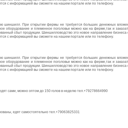
ится с информацией вы сможете на нашем портале или по телефону.
ию шиншилл. При открытии фермы не требуется больших денежных вложен
ное оборудование и племенное поголовье можно как на ферме,так и заказат
ованный сбыт продукции. Шиншилловодство это новое направление бизнеса 
ится с информацией вы сможете на нашем портале или по телефону.
ию шиншилл. При открытии фермы не требуется больших денежных вложен
ное оборудование и племенное поголовье можно как на ферме,так и заказат
ованный сбыт продукции. Шиншилловодство это новое направление бизнеса 
ится с информацией вы сможете на нашем портале или по телефону.
 едят сами, можно оптом до 150 голов в неделю тел.+79278664990
рированы, едят самостоятельно тел.+79063825331