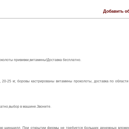
Добавить о
роколоты прививки,витамины!Доставка бесплатно.
 20-25 кг, боровы кастрированы витамины проколоты, доставка по области
латно,выбор в машине.Звоните.
ию шиншилл. При открытии фермы не требуется больших денежных вложен