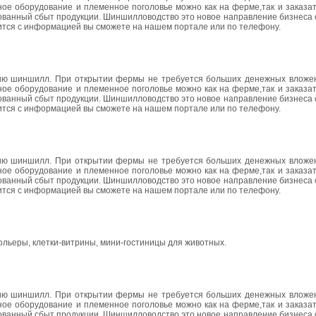
ное оборудование и племенное поголовье можно как на ферме,так и заказат
ованный сбыт продукции. Шиншилловодство это новое направление бизнеса 
ится с информацией вы сможете на нашем портале или по телефону.
ию шиншилл. При открытии фермы не требуется больших денежных вложен
ное оборудование и племенное поголовье можно как на ферме,так и заказат
ованный сбыт продукции. Шиншилловодство это новое направление бизнеса 
ится с информацией вы сможете на нашем портале или по телефону.
ию шиншилл. При открытии фермы не требуется больших денежных вложен
ное оборудование и племенное поголовье можно как на ферме,так и заказат
ованный сбыт продукции. Шиншилловодство это новое направление бизнеса 
ится с информацией вы сможете на нашем портале или по телефону.
ольеры, клетки-витрины, мини-гостиницы для животных.
ию шиншилл. При открытии фермы не требуется больших денежных вложен
ное оборудование и племенное поголовье можно как на ферме,так и заказат
ованный сбыт продукции. Шиншилловодство это новое направление бизнеса 