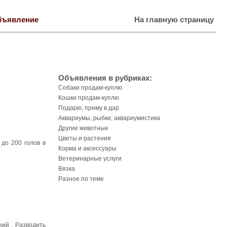
бъявление
На главную страницу
Объявления в рубриках:
Собаки продам-куплю
Кошки продам-куплю
Подарю, приму в дар
Аквариумы, рыбки, аквариумистика
Другие животные
Цветы и растения
 до 200 голов в
Корма и аксессуары
Ветеринарные услуги
Вязка
Разное по теме
ий . Разводить