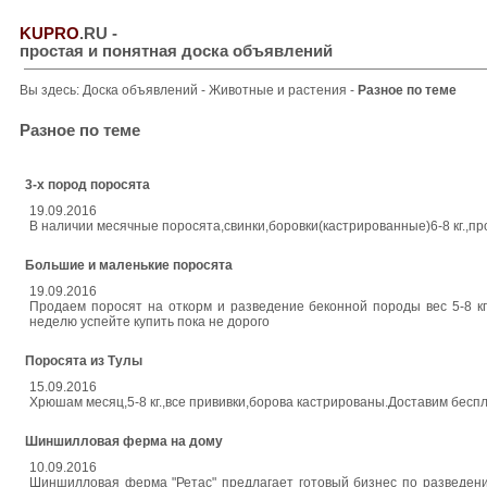
KUPRO
.RU
-
простая и понятная доска объявлений
Вы здесь:
Доска объявлений
-
Животные и растения
-
Разное по теме
Разное по теме
3-х пород поросята
19.09.2016
В наличии месячные поросята,свинки,боровки(кастрированные)6-8 кг.,п
Большие и маленькие поросята
19.09.2016
Продаем поросят на откорм и разведение беконной породы вес 5-8 кг,
неделю успейте купить пока не дорого
Поросята из Тулы
15.09.2016
Хрюшам месяц,5-8 кг.,все прививки,борова кастрированы.Доставим бесп
Шиншилловая ферма на дому
10.09.2016
Шиншилловая ферма "Ретас" предлагает готовый бизнес по разведен