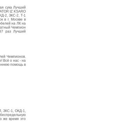
ая сука Лучший
IATOR IZ KSARO
Д-2, ЗКС-2, Т-1
к в г. Москве в
кобелей на ЛК на
кратный Чемпион
 37 раз Лучший
ей Чемпионов.
! Всё о нас - на
роннюю помощь в
, ЗКС-1, ОКД-1,
и беспредельную
то же время это