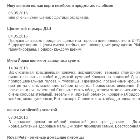
Ищу щенков вельш корги пемброк и предлогаю на обмен
06.05.2016
мне очень нужен щенок с другими окрасками.
Щенки той терьера Д.Ш
04.05.2016
Продаются высоко породные щенки той терьера длинношерстного. Д.Р.13.
6 ,прикус норма . Щенки имеют клеймо, вет .паспорт, метрику щенка РК
гарантированы. Подарок каждому щенку.
Мини Йорки щенки от заводчика купить
14.04.2016
Эксклюзивная красивейшая девочка йоркширского терьера гламурн
сможете носить с собой в дамской сумочке! Крошка на ладошке! Доч
пропорциональная голова и туловище. Прекрасно посаженные крошечн
смотря на очень маленькие габариты щенка. Правильные движения. Ид
ласковая и очень нежная! Спешите стать обладателем этого поистине
очень сообразительный, весёлый и игривый ребёнок. Крошечная задор
клеймо, хвост купирован, Вет паспорт. Спешите стать обладателем этого
щенки китайской хохлатой
07.04.2016
В продаже щенки китайской хохлатой ,все три девочки . Дата
норма,активные,здоровые малышки ждут любящую семью. Всесторонняя 
Royal Pets - элитные домашние питомцы