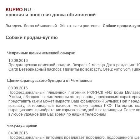
KUPRO
.RU
-
простая и понятная доска объявлений
Вы здесь:
Доска объявлений
-
Животные и растения
-
Собаки продам-куп
Собаки продам-куплю
Чепрачные щенки немецкой овчарки
10.09.2016
Продам щенков немецкой овчарки. Возраст 2 месяца Дата рождения: 10
Card) Ветеринарный паспорт. Привиты по возрасту. Отец: Pinto vom Turk
Щенки французского бульдога от Чемпионов
08.09.2016
Профессиональный племенной питомник РКФ(FCI) «Из Дома Милавер»
России, обладают великолепным экстерьером , прекрасным характеро
представить каким может вырасти Ваш французский бульдог. При перед
возрасту, ветеринарный паспорт, метрику щенка РКФ. Питомник о
выращивания, приобретение кормов со скидкой и ветеринарии. Более 
в любое удобное для Вас время по нашим телефонам
чихуахуа щенки
04.08.2016
Профессиональный питомник предлагает породного, подрощенного щенк