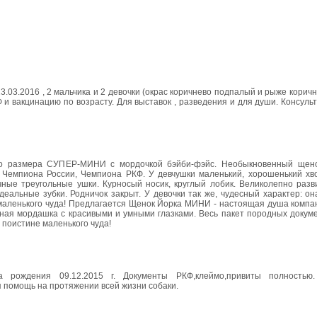
03.2016 , 2 мальчика и 2 девочки (окрас коричнево подпалый и рыже коричне
Ф и вакцинацию по возрасту. Для выставок , разведения и для души. Консуль
ого размера СУПЕР-МИНИ с мордочкой бэйби-фэйс. Необыкновенный щено
ь Чемпиона России, Чемпиона РКФ. У девчушки маленький, хорошенький хво
ые треугольные ушки. Курносый носик, круглый лобик. Великолепно разви
еальные зубки. Родничок закрыт. У девочки так же, чудесный характер: о
 маленького чуда! Предлагается Щенок Йорка МИНИ - настоящая душа компа
ная мордашка с красивыми и умными глазками. Весь пакет породных докуме
 поистине маленького чуда!
 рождения 09.12.2015 г. Документы РКФ,клеймо,привиты полностью.
помощь на протяжении всей жизни собаки.