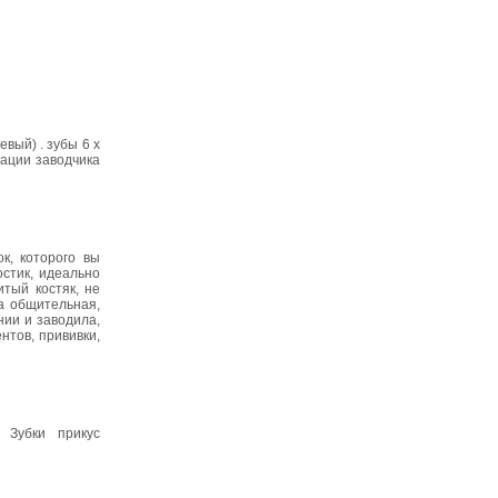
вый) . зубы 6 х
тации заводчика
к, которого вы
стик, идеально
тый костяк, не
на общительная,
нии и заводила,
нтов, прививки,
 Зубки прикус