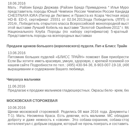
18.06.2016
Мать : Райзин Бридз Держава (Райзин Бридз Примадонна * Илья Муро
представитель породы Юный Чемпион России Чемпион России Кандидат
CHESTNAYA IGRA (Питер де Лютвинс и Праеста из Ксара Честная игра) 1
HD-B. ED-0, сертификат 25551 от 02.04.2013года Победитель (ЛПП) г
2014г., Победитель открытого класса Всероссийской монопородной выставк
этой выставке Лучший Кобель на выставке "Золотой Ошейник-2011" г.
Национального Клуба Породы (по набору сертификатов) 5-кратный
Представитель породы на всепородных выставках
Продаем щенков большого (королевского) пуделя. Пит-к Блисс Трайн
13.06.2016
Питомник больших пуделей «БЛИСС ТРАЙН» поможет Вам приобрест
Если Вы хотите иметь красивую, умную, здоровую, с крепкой психикой соб
нашем сайте Подробности по тел.: (495) 430-94-36, 8-903-007-19-18, (4
выращивании и содержании Вашего любимца.
Чихуахуа мальчики
11.06.2016
Предлагаю к продажи мальчиков гладкошерстных. Окрасы:бело- крем, бе
МОСКОВСКАЯ СТОРОЖЕВАЯ
10.06.2016
Щенки московской сторожевой. Родились 08 мая 2016 года. Документы 
Т-1). Мать: Несмеяна Краса. Есть девочки, есть мальчики. МС облад
доброту и даже нежность к «своим». Это собака-охранник, собака-сто
интеллектуал с добрым сердцем, который не прочь поиграть и составить