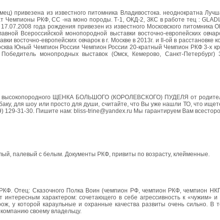
мец) привезена из известного питомника Владивостока. неоднократна Лучш
 Чемпионы РКФ, СС -на моно породы. Т-1, ОКД-2, ЗКС в работе тец : GLAD
7.07.2008 года рождения привезен из известного Московского питомника ОК
лавной Всероссийской монопородной выставки восточно-европейских овчаро
и восточно-европейских овчарок в г. Москве в 2013г. и II-ой в расстановке 
 Москва Юный Чемпион России Чемпион России 20-кратный Чемпион РКФ 3-х 
 Победитель монопродных выставок (Омск, Кемерово, Санкт-Петербург)
и высокопородного ЩЕНКА БОЛЬШОГО (КОРОЛЕВСКОГО) ПУДЕЛЯ от родител
аку, для шоу или просто для души, считайте, что Вы уже нашли ТО, что ищете
99) 129-31-30. Пишите нам: bliss-trine@yandex.ru Мы гарантируем Вам всесто
лый, палевый с белым. Документы РКФ, привиты по возрасту, клейменные.
РКФ. Отец: Сказочного Полка Воин (чемпион РФ, чемпион РКФ, чемпион НКП
ают интересным характером: сочетающего в себе агрессивность к «чужим» 
рож, у которой караульные и охранные качества развиты очень сильно. В 
 компанию своему владельцу.