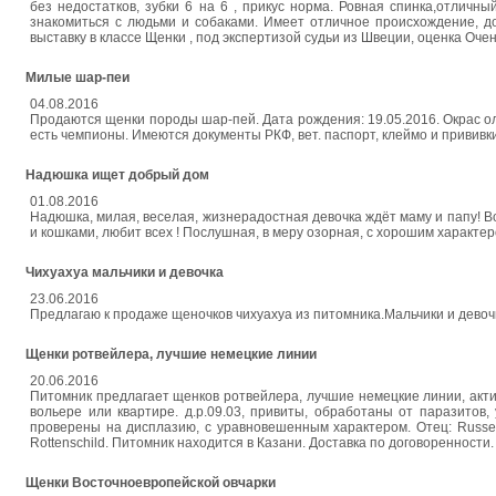
без недостатков, зубки 6 на 6 , прикус норма. Ровная спинка,отличн
знакомиться с людьми и собаками. Имеет отличное происхождение, д
выставку в классе Щенки , под экспертизой судьи из Швеции, оценка Оч
Милые шар-пеи
04.08.2016
Продаются щенки породы шар-пей. Дата рождения: 19.05.2016. Окрас ол
есть чемпионы. Имеются документы РКФ, вет. паспорт, клеймо и прививки
Надюшка ищет добрый дом
01.08.2016
Надюшка, милая, веселая, жизнерадостная девочка ждёт маму и папу! Воз
и кошками, любит всех ! Послушная, в меру озорная, с хорошим характеро
Чихуахуа мальчики и девочка
23.06.2016
Предлагаю к продаже щеночков чихуахуа из питомника.Мальчики и девоч
Щенки ротвейлера, лучшие немецкие линии
20.06.2016
Питомник предлагает щенков ротвейлера, лучшие немецкие линии, акти
вольере или квартире. д.р.09.03, привиты, обработаны от паразитов, 
проверены на дисплазию, с уравновешенным характером. Отец: Russen R
Rottenschild. Питомник находится в Казани. Доставка по договоренности.
Щенки Восточноевропейской овчарки