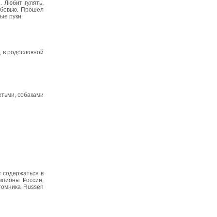
. Любит гулять,
юбовью. Прошел
ые руки.
, в родословной
етьми, собаками
т содержаться в
емпионы России,
итомника Russen