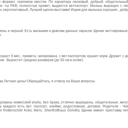
ый формат, серпиком хвостик. По характеру ласковый, добрый. общительный
ок -ты РКФ, полностью привит, выдается ветпаспорт. Малыш выращен с л
ень перспективный, Лучший щенок выставки! Ищем для малыша хорошие , добр
ень и черный. Есть мальчики и девочки данных окрасов. Щенки чистокровные
.
раст 6 мес., привита, чипирована, с вет.паспортом, кушает корм. Дружит с д
м . Вырастет средних размеров (до 50 см в холке).
ка.Летние цены! Обращайтесь, я отвечу на Ваши вопросы.
рованы комиссией клуба, без брака, отлично выращены, общительные, могу
у каждого есть вет. паспорт, клеймо, родословная, договор. Родители - Ч
ottenschild Koks; Мать: Sherifrotthaus Dorothy. Щенки имеют приставку п