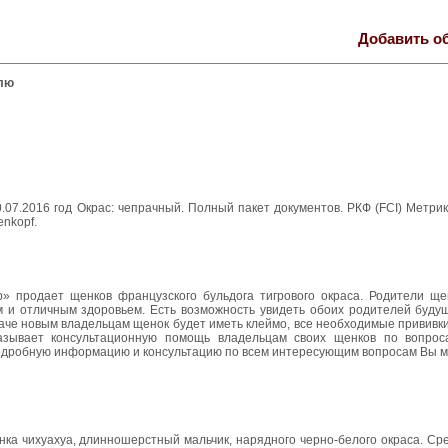
Добавить о
лю
.07.2016 год Окрас: чепрачный. Полный пакет документов. РКФ (FCI) Метри
enkopf.
 продает щенков французского бульдога тигрового окраса. Родители щ
м и отличным здоровьем. Есть возможность увидеть обоих родителей будущ
аче новым владельцам щенок будет иметь клеймо, все необходимые прививк
казывает консультационную помощь владельцам своих щенков по вопрос
подробную информацию и консультацию по всем интересующим вопросам Вы м
а чихуахуа, длинношерстный мальчик, нарядного черно-белого окраса. Сре