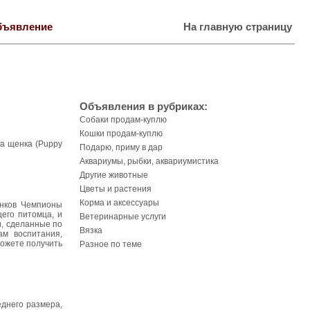
бъявление
На главную страницу
Объявления в рубриках:
Собаки продам-куплю
Кошки продам-куплю
ка щенка (Puppy
Подарю, приму в дар
Аквариумы, рыбки, аквариумистика
Другие животные
Цветы и растения
Корма и аксессуары
енков Чемпионы
его питомца, и
Ветеринарные услуги
и, сделанные по
Вязка
ам воспитания,
ожете получить
Разное по теме
днего размера,