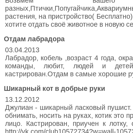
Возьмём вашего Гр
разных,Птички,Попугайчика,Аква
растения, на пристройство( Бесплатно)
хотите отдать своё животное в новую с
Отдам лабрадора
03.04.2013
Лабрадор, кобель ,возраст 4 года, окр
команды, любит, людей и детей
кастрирован.Отдам в самые хорошие р
Шикарный кот в добрые руки
13.12.2012
Джулиан - шикарный ласковый пушист. Э
обнимать, носить на руках, котик это п
лицо. Кастрирован, приучен к лотку,
http://vk.com/club10572734?w=wall-105