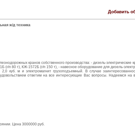
Добавить о
ьная ж/д техника
знодорожных кранов собственного производства: - дизель-электрические кр
971Б (г/п 80 т), КЖ-1572Б (г/п 150 т), - навесное оборудование для дизель-элект
 2,0 куб. м и электромагнит грузоподъемный. В случае заинтересованно
 удовольствием ответим на все интересующие Вас вопросы. Надеемся на 
оянии. Цена 3000000 руб.