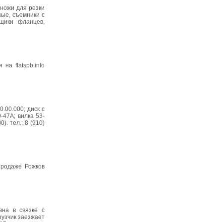
 ножи для резки
ные, съемники с
нщики фланцев,
а flatspb.info
.00.000; диск с
-47А; вилка 53-
). тел.: 8 (910)
родаже Рожков
вна в связке с
рузчик заезжает