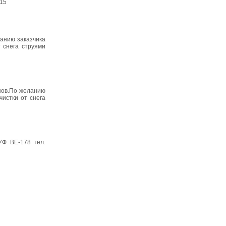
О15
анию заказчика
 снега струями
нов.По желанию
истки от снега
УФ ВЕ-178 тел.