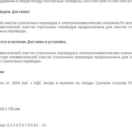
орудование в любую погоду. Контактные телефоны О5О-544-584О и О44-599-3
водов. Доставка!
й очистки стрелочных переводов и электропневматических клапанов.По жел
матической очистки стрелочных переводов предназначена для очистки от
чных переводах.
га в наличии. Доставка и установка.
вматической очистки стрелочных переводов и электропневматических клапа
атура пневматической очистки стрелочных переводов предназначена для оч
а стрелочных переводах.
ква
на от 3000 руб. с НДС всегда в наличии на складе. Срочная отгрузка П
00 х 700 мм.
ица:
1
2
3
4
5
6
7
8
9
10
...
21