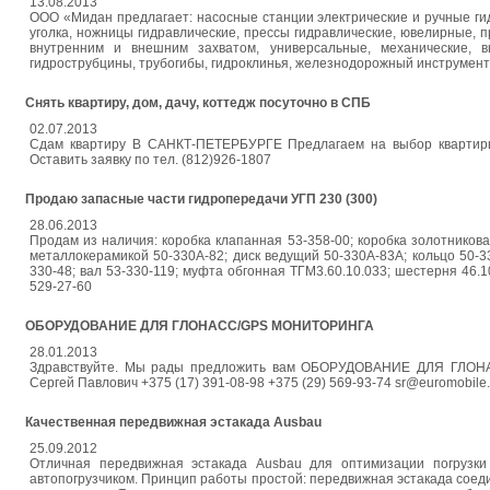
13.08.2013
ООО «Мидан предлагает: насосные станции электрические и ручные ги
уголка, ножницы гидравлические, прессы гидравлические, ювелирные, 
внутренним и внешним захватом, универсальные, механические, в
гидрострубцины, трубогибы, гидроклинья, железнодорожный инструмент 
Снять квартиру, дом, дачу, коттедж посуточно в СПБ
02.07.2013
Сдам квартиру В САНКТ-ПЕТЕРБУРГЕ Предлагаем на выбор квартиры в
Оставить заявку по тел. (812)926-1807
Продаю запасные части гидропередачи УГП 230 (300)
28.06.2013
Продам из наличия: коробка клапанная 53-358-00; коробка золотниковая
металлокерамикой 50-330А-82; диск ведущий 50-330А-83А; кольцо 50-330
330-48; вал 53-330-119; муфта обгонная ТГМ3.60.10.033; шестерня 46.10.
529-27-60
ОБОРУДОВАНИЕ ДЛЯ ГЛОНАСС/GPS МОНИТОРИНГА
28.01.2013
Здравствуйте. Мы рады предложить вам ОБОРУДОВАНИЕ ДЛЯ ГЛОНА
Сергей Павлович +375 (17) 391-08-98 +375 (29) 569-93-74 sr@euromobile.b
Качественная передвижная эстакада Ausbau
25.09.2012
Отличная передвижная эстакада Ausbau для оптимизации погрузки
автопогрузчиком. Принцип работы простой: передвижная эстакада соедин