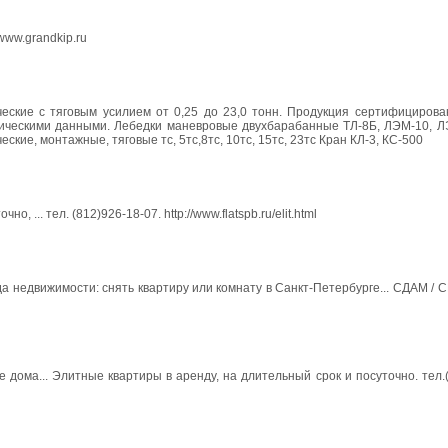
www.grandkip.ru
еские с тяговым усилием от 0,25 до 23,0 тонн. Продукция сертифицирован
ническими данными. Лебедки маневровые двухбарабанные ТЛ-8Б, ЛЭМ-10, Л
ие, монтажные, тяговые тс, 5тс,8тс, 10тс, 15тс, 23тс Кран КЛ-3, КС-500
... тел. (812)926-18-07. http://www.flatspb.ru/elit.html
да недвижимости: снять квартиру или комнату в Санкт-Петербурге... СДАМ / 
дома... Элитные квартиры в аренду, на длительный срок и посуточно. тел.(