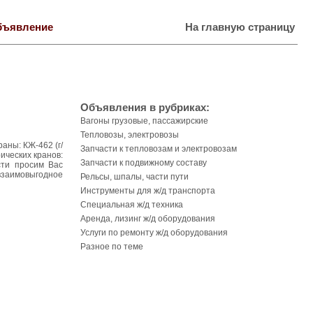
бъявление
На главную страницу
Объявления в рубриках:
Вагоны грузовые, пассажирские
Тепловозы, электровозы
аны: КЖ-462 (г/
Запчасти к тепловозам и электровозам
рических кранов:
Запчасти к подвижному составу
сти просим Вас
взаимовыгодное
Рельсы, шпалы, части пути
Инструменты для ж/д транспорта
Специальная ж/д техника
Аренда, лизинг ж/д оборудования
Услуги по ремонту ж/д оборудования
Разное по теме