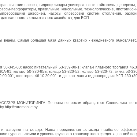
дравлические насосы, гидроцилиндры универсальные, гайкорезы, цеперезы,
прессы-перфораторы, правильные, консольные, технологические, листогибоч
ыпрессовщики шкворней, насосы опрессовки систем отопления, разго
для вагонного, локомотивного хозяйства, для ВСП
наём. Самая большая база данных квартир - ежедневного обновляется н
 50-345-00; насос питательный 53-359-00-1; клапан плавного трогания 46.30
А-91; кольцо 50-330-95Б; кольцо 53-320-52; кольцо 53-320-72; вилка 53-330
00.001; шестерня 46.10.20.001. и др. зап. части гидропередачи УГП 230 (300
СС/GPS МОНИТОРИНГА. По всем вопросам обращаться Специалист по п
y http://euromobile.by
 и выгрузке на складе. Наша передвижная эстакада наиболее эффекти
яет уровень земли и уровень грузового транспортного средства, по ней пог