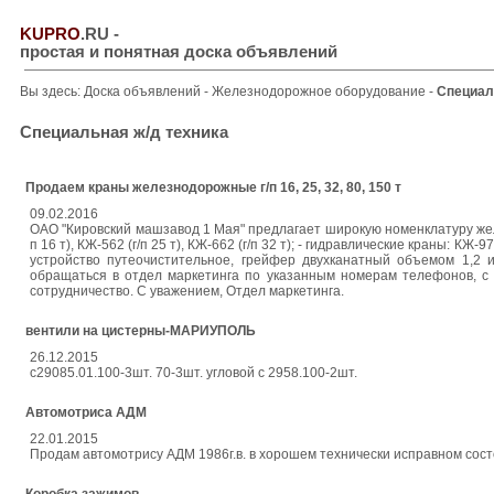
KUPRO
.RU
-
простая и понятная доска объявлений
Вы здесь:
Доска объявлений
-
Железнодорожное оборудование
-
Специал
Специальная ж/д техника
Продаем краны железнодорожные г/п 16, 25, 32, 80, 150 т
09.02.2016
ОАО "Кировский машзавод 1 Мая" предлагает широкую номенклатуру желе
п 16 т), КЖ-562 (г/п 25 т), КЖ-662 (г/п 32 т); - гидравлические краны: КЖ-
устройство путеочистительное, грейфер двухканатный объемом 1,2 и
обращаться в отдел маркетинга по указанным номерам телефонов, с
сотрудничество. С уважением, Отдел маркетинга.
вентили на цистерны-МАРИУПОЛЬ
26.12.2015
с29085.01.100-3шт. 70-3шт. угловой с 2958.100-2шт.
Автомотриса АДМ
22.01.2015
Продам автомотрису АДМ 1986г.в. в хорошем технически исправном сост