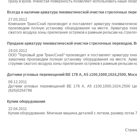
сразу в кузов. Ячеистая поверхность позволяет использовать наше об
Всегда в наличии арматура пневматической очистки стрелочных пере
27.03.2012
Компания ТрансСнаб производит и поставляет арматуру пневматическо
производим полную установку оборудования на месте. Арматура пнев
сжатого воздуха зоны прилегания остряков к рамным рельсам на стрело
Продаем арматуру пневматической очистки стрелочных переводов. Все
19.03.2012
ООО "Торговый дом ТрансСнаб" производит и поставляет арматуру пне
заказчика производим полную установку оборудования на месте. Арм
струями сжатого воздуха зоны прилегания остряков к рамным рельсам н
Датчики угловых перемещений ВЕ 178 А, А5 z100,1000,1024,2500, Мос
09.12.2011
Датчики угловых перемещений ВЕ 178 А, А5 z100,1000,1024,2500 Це
(926)0264796
Купим оборудования
22.04.2011
Купим оборудование: Моечная машина деталей с лотком, размер лотка 7
Стран