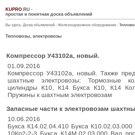
KUPRO
.RU
-
простая и понятная доска объявлений
Вы здесь:
Доска объявлений
-
Железнодорожное оборудование
-
Теплово
Тепловозы, электровозы
Компрессор У43102а, новый.
01.09.2016
Компрессор У43102а, новый. Также пре
шахтные электровозы: Тормозные ко
цилиндры К10, К14 Букса К10, К14 Кол
Пружины к шахтным электровозам
Запасные части к электровозам шахтным
10.06.2016
Букса К14.02.04.410 Букса К10.02.03.000
10Кр2-2-3 Букса К14М.02.03.000 Вал пр