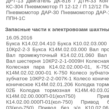
ДРТ-13 Двигатель ДК-816 / ДТН-33 Кон
КС-304 Пневмомотор П 12-12 / П 12/12 Пн
Пневмомотор ДАР-30 Пневмомотор ДАР-1
ППН-1С
Запасные части к электровозам шахтным
16.05.2016
Букса К14.02.04.410 Букса К10.02.03.000
10Кр2-2-3 Букса К14М.02.03.000 Вал пр
Вал промежуточный К14.02.01.060 Вал 
Вал шестерня 10КР2-2-1-0009Н Колесная
Колесная пара К14.02.02.000-01, К-75
К14М.02.02.000-01 К-750 Колесо зубчат
зубчатое 10КР2-2-2-007К-1 Колесо кониче
коническое К14М.02.01.206 Колодка тормо
02Б Колодка тормозная К14М.40.03.
К14М.02.00.000П-01(кол750
К14.02.00.000П-01(кол-750) Привод 
03(кол-750) Привод без э/д К10.02.06