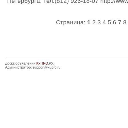
Петербурга. тел.(812) 926-18-07 http://www.
Страница:
1
2
3
4
5
6
7
8
Доска объявлений
КУПРО
.РУ.
Администратор:
support@kupro.ru
.